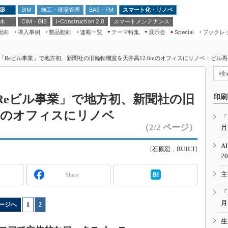
 築
施工・現場管理
BAS・FM
スマート化・リノベ
BIM
 木
CIM・GIS
スマートメンテナンス
i-Construction 2.0
動向
導入事例
製品動向
連載一覧
テーマ特集
展示会
ブックレ
Special
建設Tech NEXT BREAK
メンテナンス・レジリエンス
TOKYO2026
Reビル事業」で地方初、新聞社の旧輪転機室を天井高12.6mのオフィスにリノベ：ビル再生
ドローンがもたらす建設業界の“ゲー
第8回 国際 建設・測量展
ムチェンジ” Ver.2.0
（CSPI2026）
脱3Kから新3Kへ導く建設×IT
第10回 JAPAN BUILD TOKYO－建
Reビル事業」で地方初、新聞社の旧
印刷
築・土木・不動産の先端技術展－
“Society5.0”時代のスマートビル
6mのオフィスにリノベ
Japan Drone 2023
VR／ARが描くモノづくりのミライ
「
（2/2 ページ）
月
メンテナンス・レジリエンスOSAKA
2020
A
[
石原忍
，
BUILT
]
日本 ものづくりワールド 2020
2
メンテナンス・レジリエンスTOKYO
主
Share
2019
IGAS2018
「
月
ージへ
1
|
2
生