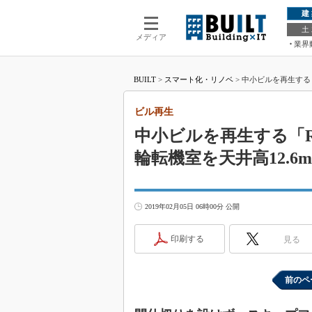
建
土
メディア
業界
BUILT
>
スマート化・リノベ
>
中小ビルを再生する「
ビル再生
中小ビルを再生する「
輪転機室を天井高12.
2019年02月05日 06時00分 公開
印刷する
見る
前のペ