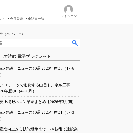
マイページ
ット
会員登録
全記事一覧
（2/2 ページ）
して読む 電子ブックレット
AI×建設」ニュース10選 2026年度Q1（4～6
）
I／3Dデータで進化する山岳トンネル工事
026年度Q1（4～6月）
要上場ゼネコン業績まとめ【2026年3月期】
AI×建設」ニュース10選 2025年度Q4（1～3
）
産性向上から技能継承まで xR技術で建設業