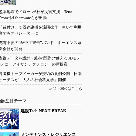
熊本地震でドローン6社が災害支援、Terra
DroneやLiberawareらが出動
「後付け」で既存建機を遠隔操作 車いす利用
者でもオペレーターに
充電不要の“熱中症警告”バンド、キーエンス系
新会社が開発
点群データを設計・維持管理で“使える3Dモデ
ル”に アイサンテクノロジーの新提案
昇降機トップメーカーが技術の裏側公開 日本
オーチスが「大人の社会科見学」開催
≫
11～30位はこちら
会/注目テーマ
建設Tech NEXT BREAK
メンテナンス・レジリエンス