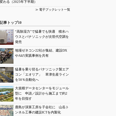
変わる（2025年下半期）
≫ 電子ブックレット一覧
記事トップ10
“高除湿力”で猛暑でも快適 積水ハ
ウスとパナソニックが次世代空調を
発売
地場ゼネコン22社が集結、建設DX
やAIの実践事例を共有
猛暑を乗り切るパナソニック製エア
コン「エオリア」 草津生産ライン
を50％自動化へ
大規模データセンターをモジュール
型に 申請／設計から施工まで約2
年を目指す
鹿島が演算工房を子会社に 山岳ト
ンネル工事の建設ICTを内製化