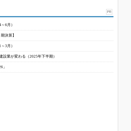
PR
4～6月）
月期決算】
1～3月）
建設業が変わる（2025年下半期）
26」