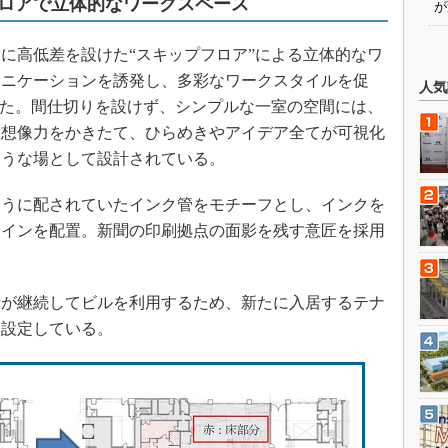
ロアで立体的なワークスペース
が
に高低差を設けた“スキップフロア”による立体的なワ
ュニケーションを誘発し、多彩なワークスタイルを促
人気
した。間仕切りを設けず、シンプルな一室の空間には、
、想像力をかきたて、ひらめきやアイデア全てが可視化
ような場として設計されている。
うに配されていたインク管をモチーフとし、インクを
サインを配置。新聞の印刷拠点の面影を残す意匠を採用
が継続してビルを利用するため、新たに入居するテナ
に設定している。