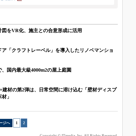
計図をVR化、施主との合意形成に活用
ドア「クラフトレーベル」を導入したリノベマンショ
、国内最大級4000m2の屋上庭園
T×建材の第2弾は、日常空間に溶け込む「壁材ディスプ
床材」
ージへ
1
|
2
Copyright © ITmedia, Inc. All Rights Reserved.