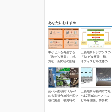
あなたにおすすめ
中小ビルを再生する
三菱地所レジデンスの
「Reビル事業」で地
「Re ビル事業」初、
方初、新聞社の旧輪転
オフィスビル改修のホ
機室を天井高12.6m...
ステルが開業
延べ床面積約14万m2
三菱地所が福岡市で延
の大型複合施設が四ツ
べ1.2万m2のオフィス
谷に誕生、被災時の設
ビルを開発、博多駅直
備も実装
結の歩行者デッキ...