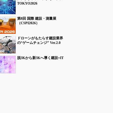
TOKYO2026
第8回 国際 建設・測量展
（CSPI2026）
ドローンがもたらす建設業界
の“ゲームチェンジ” Ver.2.0
脱3Kから新3Kへ導く建設×IT