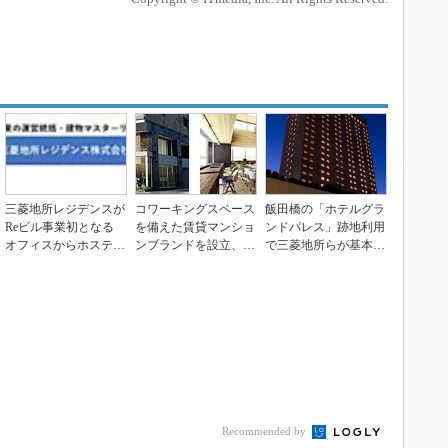
三菱地所レジデンスが
コワーキングスペース
飯田橋の「ホテルグラ
Reビル事業初となる
を備えた賃貸マンショ
ンドパレス」跡地利用
オフィスからホステル
ンブランドを設立、三
で三菱地所らが基本協
への改修を実施
菱地所レジデンス
定を締結、複合ビル
も...
Recommended by