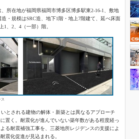
所在地が福岡県福岡市博多区博多駅東2-16-1、敷地
。構造・規模はSRC造、地下1階・地上7階建て、延べ床面
地上1、2、4（一部）階。
ンス
きいとされる建物の解体・新築とは異なるアプローチ
頭に置く。耐震化が進んでいない築年数がある程度経っ
による耐震補強工事を、三菱地所レジデンスの支援によ
の耐震化促進が見込まれる。