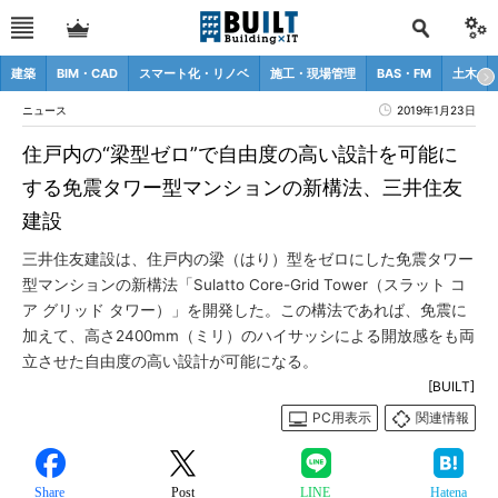
建築
BIM・CAD
スマート化・リノベ
施工・現場管理
BAS・FM
土木
ニュース
2019年1月23日
住戸内の“梁型ゼロ”で自由度の高い設計を可能に
する免震タワー型マンションの新構法、三井住友
建設
三井住友建設は、住戸内の梁（はり）型をゼロにした免震タワー
型マンションの新構法「Sulatto Core-Grid Tower（スラット コ
ア グリッド タワー）」を開発した。この構法であれば、免震に
加えて、高さ2400mm（ミリ）のハイサッシによる開放感をも両
立させた自由度の高い設計が可能になる。
[BUILT]
PC用表示
関連情報
Share
Post
LINE
Hatena