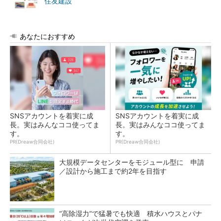
住友建設
あなたにおすすめ
SNSアカウントを着実に成
SNSアカウントを着実に成
長。実はみんなココ使ってま
長。実はみんなココ使ってま
す。
す。
PR(Dreaw合同会社)
PR(Dreaw合同会社)
大規模データセンターをモジュール型に 申請
／設計から施工まで約2年を目指す
“高除湿力”で猛暑でも快適 積水ハウスとパナ