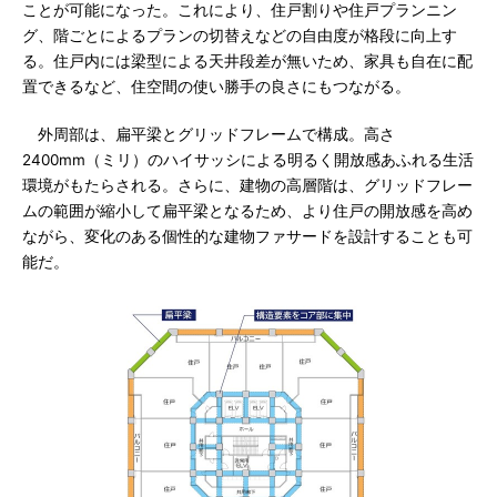
ことが可能になった。これにより、住戸割りや住戸プランニン
グ、階ごとによるプランの切替えなどの自由度が格段に向上す
る。住戸内には梁型による天井段差が無いため、家具も自在に配
置できるなど、住空間の使い勝手の良さにもつながる。
外周部は、扁平梁とグリッドフレームで構成。高さ
2400mm（ミリ）のハイサッシによる明るく開放感あふれる生活
環境がもたらされる。さらに、建物の高層階は、グリッドフレー
ムの範囲が縮小して扁平梁となるため、より住戸の開放感を高め
ながら、変化のある個性的な建物ファサードを設計することも可
能だ。