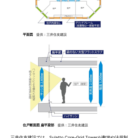
平面図
提供：三井住友建設
住戸断面図 扁平梁部
提供：三井住友建設
三井住友建設では、Sulatto Core-Grid Towerが敷地や法規制