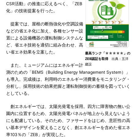
CSR活動」の推進に応えるべく、「ZEB
化」の技術提案を行った。
提案では、屋根の断熱強化や空調設備
などの省エネ化に加え、各種センサー設
置による設備機器の運転制御システムな
ど、省エネ技術を適切に組み合わせ、高
い省エネ効果を立案した。
最高ランク「☆☆☆☆☆」の
ZEB認証を取得
出典：五洋
建設
また、ミュージアムにはエネルギー計
測のための「BEMS（Building Energy Management System）」
も導入。完成後は、利用時のエネルギー消費量をモニタリング・
分析し、採用技術の効果把握と運転制御技術の蓄積を図っていく
としている。
創エネルギーでは、太陽光発電を採用。四方に障害物の無い公
園内に位置するため、太陽光発電パネルが地上から見えないよう
にも配慮している。そのため、ファサードをはじめ、意匠性の高
い基本デザインを変えることなく、創エネルギーを含めた省エネ
率103％の「ZEB」が実現した。