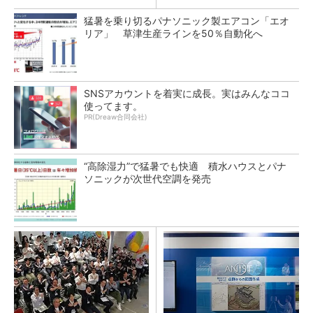
猛暑を乗り切るパナソニック製エアコン「エオ
リア」 草津生産ラインを50％自動化へ
SNSアカウントを着実に成長。実はみんなココ
使ってます。
PR(Dreaw合同会社)
“高除湿力”で猛暑でも快適 積水ハウスとパナ
ソニックが次世代空調を発売