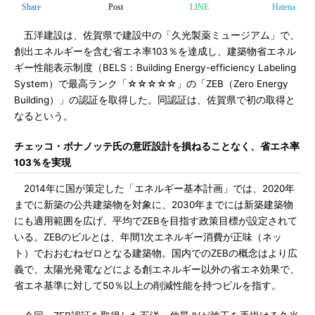
Share
Post
LINE
Hatena
五洋建設は、佐賀県で建設中の「久光製薬ミュージアム」で、
創出エネルギーを含む省エネ率103％を達成し、建築物省エネル
ギー性能表示制度（BELS：Building Energy-efficiency Labeling
System）で最高ランク「☆☆☆☆☆」の「ZEB（Zero Energy
Building）」の認証を取得した。同認証は、佐賀県で初の取得と
なるという。
チェッコ・ボナノッテ氏の意匠設計を損ねることなく、省エネ率
103％を実現
2014年に国が策定した「エネルギー基本計画」では、2020年
までに新築の公共建築物を対象に、2030年までには新築建築物
にも適用範囲を広げ、平均でZEBを目指す政策目標が設定されて
いる。ZEBのビルとは、年間1次エネルギー消費が正味（ネッ
ト）でおおむねゼロとなる建築物。国内でのZEBの概念はより広
義で、太陽光発電などによる創エネルギー以外の省エネ効果で、
省エネ基準に対して50％以上の削減性能を持つビルを指す。