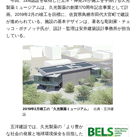
今回、ZEB認証を取得した五洋・伸晃JVが施工を手掛ける久光
製薬ミュージアムは、久光製薬の創業170周年記念事業として計
画。2019年2月の竣工を目標に、佐賀県鳥栖市田代大官町で建設
が進められている。施設の基本デザインは、著名な彫刻家・チェ
ッコ・ボナノッテ氏が、設計・監理は安井建築設計事務所が担当
している。
2019年2月竣工の「久光製薬ミュージアム」
出典：五洋建
設
五洋建設では、久光製薬の「より豊か
な社会の発展と地球環境保全を目指した