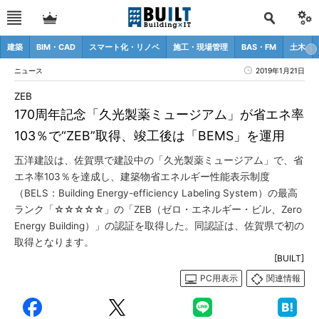
建築
BIM・CAD
スマート化・リノベ
施工・現場管理
BAS・FM
土木
ニュース
2019年1月21日
ZEB
170周年記念「久光製薬ミュージアム」が省エネ率
103％で“ZEB”取得、竣工後は「BEMS」を運用
五洋建設は、佐賀県で建設中の「久光製薬ミュージアム」で、省
エネ率103％を達成し、建築物省エネルギー性能表示制度
（BELS：Building Energy-efficiency Labeling System）の最高
ランク「☆☆☆☆☆」の「ZEB（ゼロ・エネルギー・ビル、Zero
Energy Building）」の認証を取得した。同認証は、佐賀県で初の
取得となります。
[BUILT]
PC用表示
関連情報