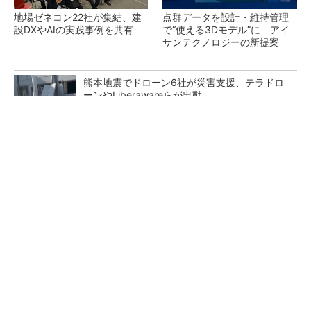
地場ゼネコン22社が集結、建
点群データを設計・維持管理
設DXやAIの実践事例を共有
で“使える3Dモデル”に アイ
サンテクノロジーの新提案
熊本地震でドローン6社が災害支援、テラドロ
ーンやLiberawareらが出動
鹿島が演算工房を子会社化 山岳トンネル工事
の建設ICTを内製化
大規模データセンターをモジュール型に 申請
／設計から施工まで約2年を目指す