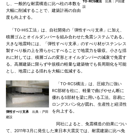
TO-RCS構法
出典：戸田建
し、一般的な耐震構造に比べ柱の本数を
設
大幅に削減することで、建築計画の自由
度も向上する。
「TO-HIS工法」は、自社開発の「弾性すべり支承」に加え、
積層ゴムとオイルダンパーを組み合わせた免震システムである。
大きな地震時には、「弾性すべり支承」のすべり材がステンレス
製すべり板の上を滑らかにすべることで地震力を吸収。小さな揺
れに対しては、積層ゴムの変形とオイルダンパーの減衰で免震す
る。高層建築に限らず中規模の軽量な建築物でも長周期化を可能
とし、地震による揺れを大幅に低減する。
「TO-RCS構法」は、圧縮力に強い
RC部材を柱に、軽量で曲げやせん断に
優れるS部材を梁に用いる工法。容易に
ロングスパン化が図れ、生産性と経済性
を向上する。
弾性すべり支承
出典：戸田
建設
同社によると、免震構造の効果につい
て、2011年3月に発生した東日本大震災では、耐震建築に比べ免