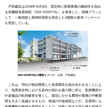
戸田建設は2018年10月9日、震災時に医療業務の継続性を高め
る高機能免震病院「SSS HOSPITAL」を発表した。病棟プランと
して、一般病院と精神科病院を想定した2種類の基本パッケージ
を用意している。
SSS HOSPITALの構造イメージ
出典：戸田建設
これは、同社が独自開発した免震構造を組み合わせることによ
り、地震発生時における室内の揺れを最小限に抑え、医療機器や
什器備品の転倒被害を無くし、復旧にかかる費用や業務の中断期
間を大きく低減させるもの。地域の中核病院などが、災害時にも
医療機能の維持を実現することで、住民に対する安心感も提供で