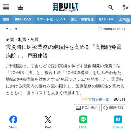
建築
BIM・CAD
スマート化・リノベ
施工・現場管理
BAS・FM
土木
ニュース
2018年10月16日
耐震・制震・免震
震災時に医療業務の継続性を高める「高機能免震
病院」、戸田建設
戸田建設は、庁舎などで採用実績を伸ばす独自開発の免震工法
「TO-HIS工法」と、複合工法「TO-RCS構法」を組み合わせた
地域の中核病院を対象とする“免震システム”を発表した。震災時
における病院内の揺れを最小限とし、医療業務の継続性を高める
とともに、復旧コストも大きく低減する。
[
宮城谷慶一郎
，BUILT]
PC用表示
関連情報
Share
Post
LINE
Hatena