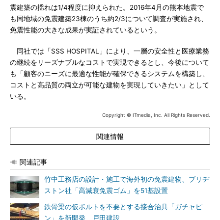
震建築の揺れは1/4程度に抑えられた。2016年4月の熊本地震で
も同地域の免震建築23棟のうち約2/3について調査が実施され、
免震性能の大きな成果が実証されているという。
同社では「SSS HOSPITAL」により、一層の安全性と医療業務
の継続をリーズナブルなコストで実現できるとし、今後について
も「顧客のニーズに最適な性能が確保できるシステムを構築し、
コストと高品質の両立が可能な建物を実現していきたい」として
いる。
Copyright © ITmedia, Inc. All Rights Reserved.
関連情報
関連記事
竹中工務店の設計・施工で海外初の免震建物、ブリヂ
ストン社「高減衰免震ゴム」を51基設置
鉄骨梁の仮ボルトを不要とする接合治具「ガチャピ
ン」を新開発、戸田建設