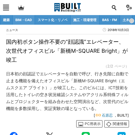
建築
BIM・CAD
スマート化・リノベ
施工・現場管理
BAS・FM
土木
ニュース
2018年10月3日
国内初ボタン操作不要の“顔認識”エレベーター、
次世代オフィスビル「新橋M-SQUARE Bright」が
竣工
（2/2 ページ）
日本初の顔認証でエレベーターを自動で呼び、行き先階に自動で
止まる機能を備えたオフィスビル「新橋M-SQUARE Bright（エ
ムスクエア ブライト）」が竣工した。このビルには、ICT技術を
活用したトイレの空き状況確認システムやアクリル系特殊フィル
ムとプロジェクターを組み合わせた空間演出など、次世代のビル
機能を多数採用し、実証実験の場となっている。
[
石原忍
，BUILT]
PC用表示
関連情報