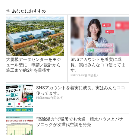
あなたにおすすめ
大規模データセンターをモジ
SNSアカウントを着実に成
ュール型に 申請／設計から
長。実はみんなココ使ってま
施工まで約2年を目指す
す。
PR(Dreaw合同会社)
SNSアカウントを着実に成長。実はみんなココ
使ってます。
PR(Dreaw合同会社)
“高除湿力”で猛暑でも快適 積水ハウスとパナ
ソニックが次世代空調を発売