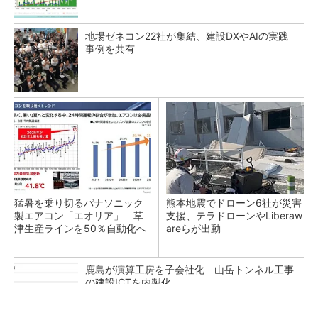
地場ゼネコン22社が集結、建設DXやAIの実践
事例を共有
猛暑を乗り切るパナソニック
熊本地震でドローン6社が災害
製エアコン「エオリア」 草
支援、テラドローンやLiberaw
津生産ラインを50％自動化へ
areらが出動
鹿島が演算工房を子会社化 山岳トンネル工事
の建設ICTを内製化