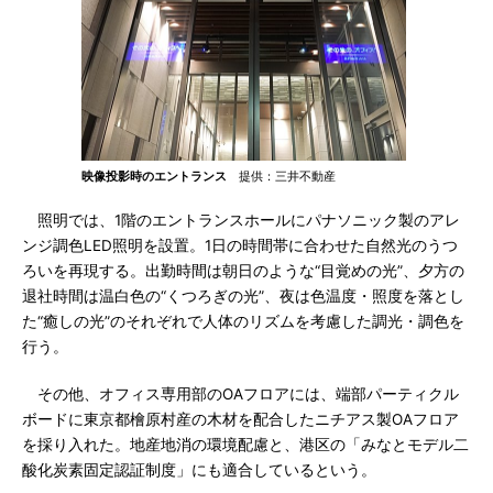
映像投影時のエントランス
提供：三井不動産
照明では、1階のエントランスホールにパナソニック製のアレ
ンジ調色LED照明を設置。1日の時間帯に合わせた自然光のうつ
ろいを再現する。出勤時間は朝日のような“目覚めの光”、夕方の
退社時間は温白色の“くつろぎの光”、夜は色温度・照度を落とし
た“癒しの光”のそれぞれで人体のリズムを考慮した調光・調色を
行う。
その他、オフィス専用部のOAフロアには、端部パーティクル
ボードに東京都檜原村産の木材を配合したニチアス製OAフロア
を採り入れた。地産地消の環境配慮と、港区の「みなとモデル二
酸化炭素固定認証制度」にも適合しているという。