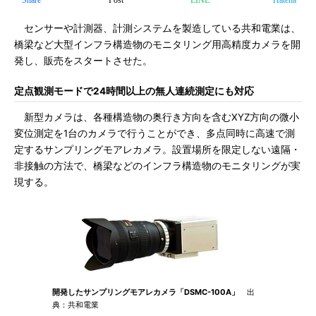
Share
Post
LINE
Hatena
センサーや計測器、計測システムを製造している共和電業は、
橋梁など大型インフラ構造物のモニタリング用高精度カメラを開
発し、販売をスタートさせた。
定点観測モードで24時間以上の無人連続測定にも対応
新型カメラは、各種構造物の奥行き方向を含むXYZ方向の微小
変位測定を1台のカメラで行うことができ、多点同時に高速で測
定するサンプリングモアレカメラ。設置場所を限定しない遠隔・
非接触の方法で、橋梁などのインフラ構造物のモニタリングが実
現する。
開発したサンプリングモアレカメラ「DSMC-100A」
出
典：共和電業