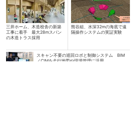
三井ホーム、木造校舎の新築
熊谷組、水深32mの海底で遠
工事に着手 最大28mスパン
隔操作システムの実証実験
の木造トラス採用
スキャン不要の巡回ロボと制御システム BIM
／CIMを走行地図や現場管理に活用
東大赤門が27年秋に復活へ、清水建設が伝統と
3D技術で耐震改修
BIM/CIMデータを実寸表示、VR空間で体感 イ
クシス