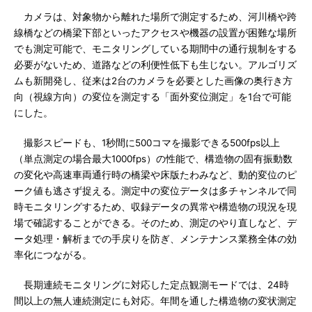
カメラは、対象物から離れた場所で測定するため、河川橋や跨
線橋などの橋梁下部といったアクセスや機器の設置が困難な場所
でも測定可能で、モニタリングしている期間中の通行規制をする
必要がないため、道路などの利便性低下も生じない。アルゴリズ
ムも新開発し、従来は2台のカメラを必要とした画像の奥行き方
向（視線方向）の変位を測定する「面外変位測定」を1台で可能
にした。
撮影スピードも、1秒間に500コマを撮影できる500fps以上
（単点測定の場合最大1000fps）の性能で、構造物の固有振動数
の変化や高速車両通行時の橋梁や床版たわみなど、動的変位のピ
ーク値も逃さず捉える。測定中の変位データは多チャンネルで同
時モニタリングするため、収録データの異常や構造物の現況を現
場で確認することができる。そのため、測定のやり直しなど、デ
ータ処理・解析までの手戻りを防ぎ、メンテナンス業務全体の効
率化につながる。
長期連続モニタリングに対応した定点観測モードでは、24時
間以上の無人連続測定にも対応。年間を通した構造物の変状測定