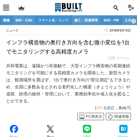
建築
BIM・CAD
スマート化・リノベ
施工・現場管理
BAS・FM
土木
ニュース
2018年9月10日
インフラ構造物の奥行き方向を含む微小変位を1台
でモニタリングする高精度カメラ
（1/2 ページ）
共和電業は、遠隔かつ非接触で、大型インフラ構造物の長期連続
モニタリングを可能にする高精度カメラを開発した。新型カメラ
は、観測場所を選ばず、1台で奥行き方向の“変位測定”もできるた
め、全国に多数あるとされる老朽化した橋梁（きょうりょう）や
道路、鉄塔の維持・管理において、業務効率化や省人化を図るこ
とができる。
[
石原忍
，BUILT]
PC用表示
関連情報