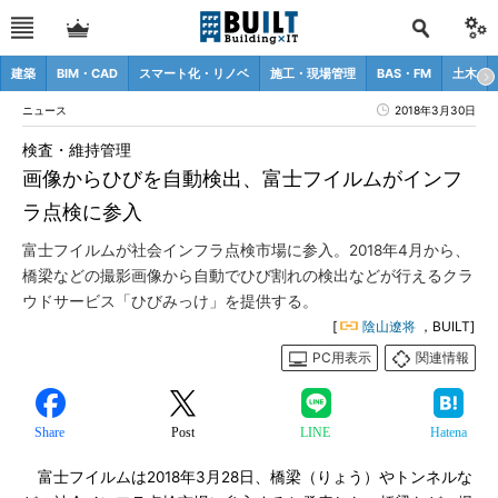
建築
BIM・CAD
スマート化・リノベ
施工・現場管理
BAS・FM
土木
ニュース
2018年3月30日
検査・維持管理
画像からひびを自動検出、富士フイルムがインフ
ラ点検に参入
富士フイルムが社会インフラ点検市場に参入。2018年4月から、
橋梁などの撮影画像から自動でひび割れの検出などが行えるクラ
ウドサービス「ひびみっけ」を提供する。
[
陰山遼将
，BUILT]
PC用表示
関連情報
Share
Post
LINE
Hatena
富士フイルムは2018年3月28日、橋梁（りょう）やトンネルな