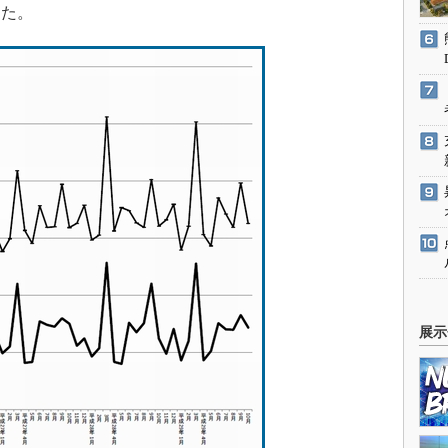
した。
展示