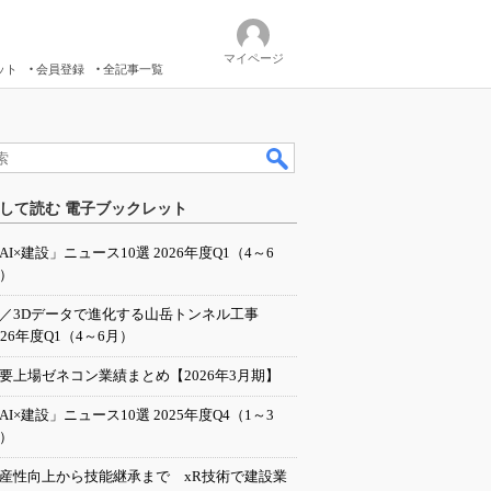
マイページ
ット
会員登録
全記事一覧
して読む 電子ブックレット
AI×建設」ニュース10選 2026年度Q1（4～6
）
I／3Dデータで進化する山岳トンネル工事
026年度Q1（4～6月）
要上場ゼネコン業績まとめ【2026年3月期】
AI×建設」ニュース10選 2025年度Q4（1～3
）
産性向上から技能継承まで xR技術で建設業