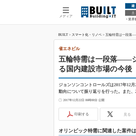
建
土
メディア
業界
BUILT
>
スマート化・リノベ
>
五輪特需は一段落―
省エネビル
五輪特需は一段落――
る国内建設市場の今後
ジョンソンコントロールズは2017年12
動向について振り返りを行った。また、2
2017年12月22日 06時00分 公開
印刷する
見る
オリンピック特需に関連した案件は2