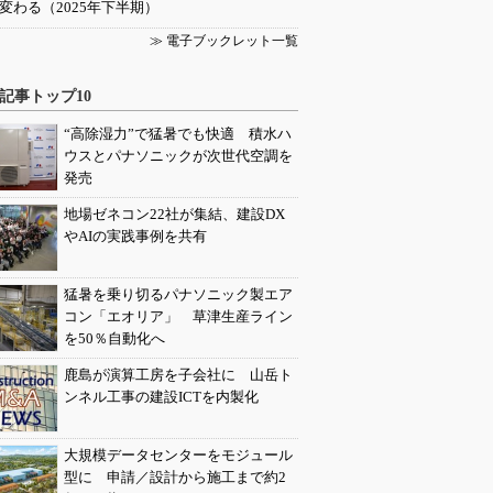
変わる（2025年下半期）
≫ 電子ブックレット一覧
記事トップ10
“高除湿力”で猛暑でも快適 積水ハ
ウスとパナソニックが次世代空調を
発売
地場ゼネコン22社が集結、建設DX
やAIの実践事例を共有
猛暑を乗り切るパナソニック製エア
コン「エオリア」 草津生産ライン
を50％自動化へ
鹿島が演算工房を子会社に 山岳ト
ンネル工事の建設ICTを内製化
大規模データセンターをモジュール
型に 申請／設計から施工まで約2