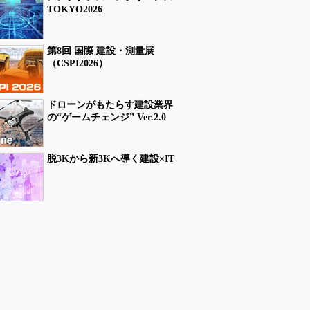
TOKYO2026
第8回 国際 建設・測量展
（CSPI2026）
ドローンがもたらす建設業界
の“ゲームチェンジ” Ver.2.0
脱3Kから新3Kへ導く建設×IT