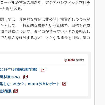
グローバル経営陣の刷新や、アジアパシフィック本社を
たと振り返る。
に関しては、具体的な数値は非公開と前置きしつつも堅
ったとして、「持続的な成長という意味で、目標を達成
018年以降について、タイコが持っていた強みを融合し
場でも導入を検討するなど、さらなる成長を目指し努力
026年3月期第3四半期】
材展2026」
消しないのか？」BUILT独自レポート
策技術展