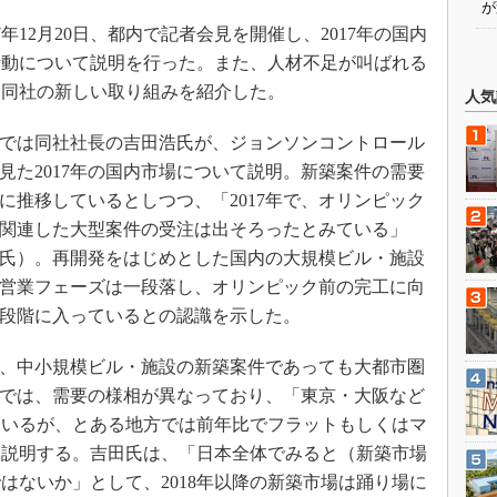
が
年12月20日、都内で記者会見を開催し、2017年の国内
活動について説明を行った。また、人材不足が叫ばれる
けた同社の新しい取り組みを紹介した。
人気
では同社社長の吉田浩氏が、ジョンソンコントロール
見た2017年の国内市場について説明。新築案件の需要
に推移しているとしつつ、「2017年で、オリンピック
関連した大型案件の受注は出そろったとみている」
氏）。再開発をはじめとした国内の大規模ビル・施設
営業フェーズは一段落し、オリンピック前の完工に向
段階に入っているとの認識を示した。
、中小規模ビル・施設の新築案件であっても大都市圏
では、需要の様相が異なっており、「東京・大阪など
ているが、とある地方では前年比でフラットもしくはマ
と説明する。吉田氏は、「日本全体でみると（新築市場
はないか」として、2018年以降の新築市場は踊り場に