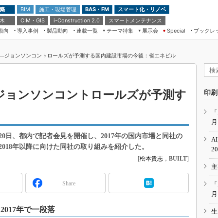
 築
施工・現場管理
BAS・FM
スマート化・リノベ
BIM
 木
CIM・GIS
スマートメンテナンス
i-Construction 2.0
動向
導入事例
製品動向
連載一覧
テーマ特集
展示会
ブックレ
Special
建設Tech NEXT BREAK
メンテナンス・レジリエンス
TOKYO2026
―ジョンソンコントロールズが予測する国内建設市場の今後：省エネビル
ドローンがもたらす建設業界の“ゲー
第8回 国際 建設・測量展
ムチェンジ” Ver.2.0
（CSPI2026）
脱3Kから新3Kへ導く建設×IT
第10回 JAPAN BUILD TOKYO－建
ジョンソンコントロールズが予測す
印刷
築・土木・不動産の先端技術展－
“Society5.0”時代のスマートビル
Japan Drone 2023
VR／ARが描くモノづくりのミライ
「
月
メンテナンス・レジリエンスOSAKA
2020
月20日、都内で記者会見を開催し、2017年の国内市場と同社の
A
日本 ものづくりワールド 2020
018年以降に向けた同社の取り組みを紹介した。
2
[
松本貴志
，
BUILT
]
メンテナンス・レジリエンスTOKYO
主
2019
IGAS2018
Share
「
月
017年で一段落
生