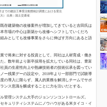
7年10月までの建設工事受注動態統計調査における受注
大） 出典：国土交通省
既存建築物の改修案件が増加してきていると吉田氏は
日本市場の中心は新築から改修へシフトしていくだろ
り組みとしても改修事業をさらに伸ばす方向にあると語
業で将来に対する投資として、同社は人材育成・働き
した。数年前より新卒採用を拡大している同社は、豊富
手社員の生産性向上や熟練技術者の技術伝承を図ってい
ノー残業デーの設定や、2018年より一部部門で試験導
制度の導入に限らず、属人的業務を解消しチームでサポ
バランス意識を醸成することに力を注いだとする。
ル管理システム大手のジョンソンコントロールズ。
火やセキュリティシステムにノウハウがある米タイコ・イ