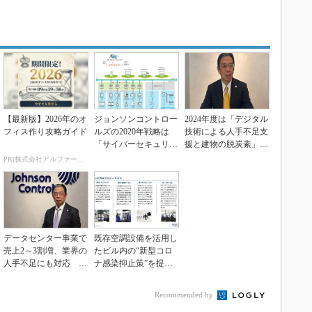
【最新版】2026年のオ
ジョンソンコントロー
2024年度は「デジタル
フィス作り攻略ガイド
ルズの2020年戦略は
技術による人手不足支
「サイバーセキュリテ
援と建物の脱炭素」に
ィと人材確保」
注力 ジョンソン...
PR(株式会社アルファーテクノ)
データセンター事業で
既存空調設備を活用し
売上2～3割増、業界の
たビル内の“新型コロ
人手不足にも対応 ジ
ナ感染抑止策”を提
ョンソンコントロー...
案、ジョンソンコント
ロ...
Recommended by