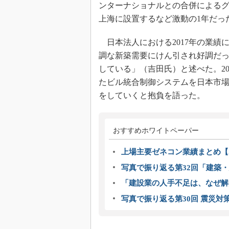
ンターナショナルとの合併による
上海に設置するなど激動の1年だっ
日本法人における2017年の業績
調な新築需要にけん引され好調だ
している」（吉田氏）と述べた。2
たビル統合制御システムを日本市
をしていくと抱負を語った。
おすすめホワイトペーパー
上場主要ゼネコン業績まとめ【2
写真で振り返る第32回「建築・建
「建設業の人手不足は、なぜ解
写真で振り返る第30回 震災対