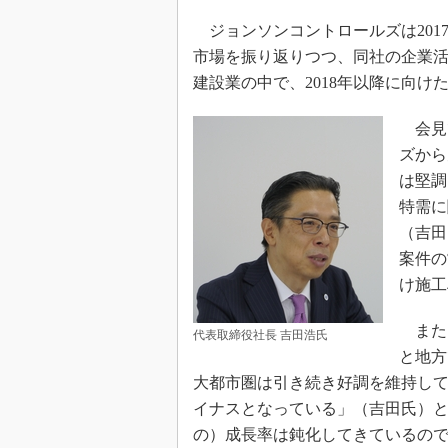
ジョンソンコントロールズは2017
市場を振り返りつつ、同社の企業
建設業の中で、2018年以降に向
会見
ズから
は堅調
特需に
（吉田
案件の
け施工
また
代表取締役社長 吉田浩氏
と地方
大都市圏は引き続き好調を維持し
イナスとなっている」（吉田氏）
の）成長率は鈍化してきているので