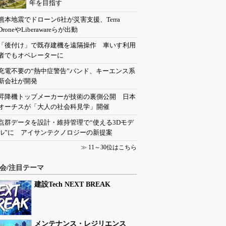
年を目指す
熊本地震でドローン6社が災害支援、Terra
DroneやLiberawareらが出動
「後付け」で既存建機を遠隔操作 車いす利用
者でもオペレーターに
充電不要の“熱中症警告”バンド、キーエンス系
新会社が開発
昇降機トップメーカーが技術の裏側公開 日本
オーチスが「大人の社会科見学」開催
点群データを設計・維持管理で“使える3Dモデ
ル”に アイサンテクノロジーの新提案
≫
11～30位はこちら
会/注目テーマ
建設Tech NEXT BREAK
メンテナンス・レジリエンス