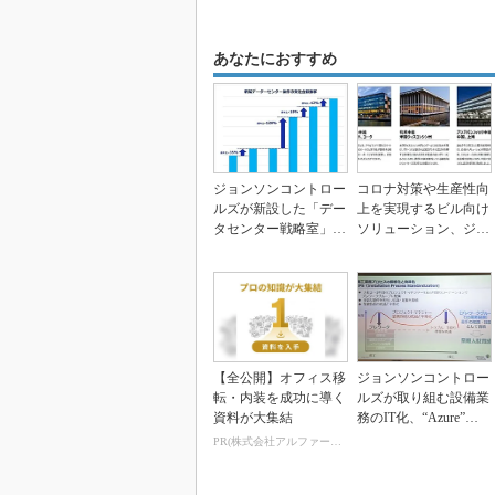
あなたにおすすめ
ジョンソンコントロー
コロナ対策や生産性向
ルズが新設した「デー
上を実現するビル向け
タセンター戦略室」に
ソリューション、ジョ
聞く、過去2年で2倍...
ンソンコントロールズ
【全公開】オフィス移
ジョンソンコントロー
転・内装を成功に導く
ルズが取り組む設備業
資料が大集結
務のIT化、“Azure”でB
ASの不具...
PR(株式会社アルファーテクノ)