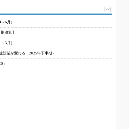
PR
4～6月）
月期決算】
1～3月）
建設業が変わる（2025年下半期）
26」