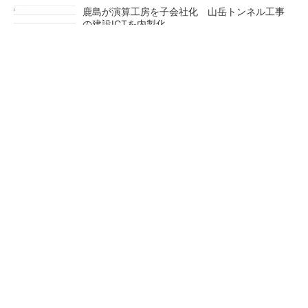
鹿島が演算工房を子会社化 山岳トンネル工事
の建設ICTを内製化
充電不要の“熱中症警告”バンド、キーエンス系
新会社が開発
昇降機トップメーカーが技術の裏側公開 日本
オーチスが「大人の社会科見学」開催