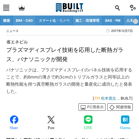
建築
BIM・CAD
スマート化・リノベ
施工・現場管理
BAS・FM
土木
ニュース
2017年12月7日
省エネビル
プラズマディスプレイ技術を応用した断熱ガラ
ス、パナソニックが開発
パナソニックは、プラズマディスプレイのパネル技術を応用する
ことで、約6mmの薄さで約3cmのトリプルガラスと同等以上の
断熱性能を持つ真空断熱ガラスの開発と量産化に成功したと発表
した。
[
松本貴志
，BUILT]
PC用表示
関連情報
Share
Post
LINE
Hatena