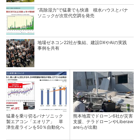
“高除湿力”で猛暑でも快適 積水ハウスとパナ
ソニックが次世代空調を発売
地場ゼネコン22社が集結、建設DXやAIの実践
事例を共有
猛暑を乗り切るパナソニック
熊本地震でドローン6社が災害
製エアコン「エオリア」 草
支援、テラドローンやLiberaw
津生産ラインを50％自動化へ
areらが出動