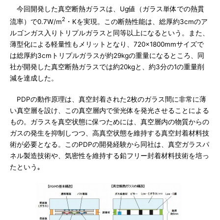
今回開発した真空断熱ガラスは、Ug値（ガラス単体での熱貫
2
流率）で0.7W/m
・Kを実現。この断熱性能は、総厚約3cmのア
ルゴンガス入りトリプルガラスと同等以上になるという。また、
薄型化による軽量性もメリットとなり、720×1800mmサイズで
は総厚約3cmトリプルガラスが約29kgの重量になるところ、同
社が開発した真空断熱ガラスでは約20kgと、約3分の1の重量削
減を達成した。
PDPの動作原理は、真空封着された2枚のガラス間に非常に薄
い真空層を設け、この真空層内で蛍光体を発光させることによる
もの。ガラスを真空状態に保つためには、真空層内の物質からの
ガスの発生を抑制しつつ、高真空状態を維持する真空封着材料技
術が必要となる。このPDPの開発経験から同社は、真空ガラスパ
ネル製造技術や、気密性を維持する鉛フリー封着材料技術を培っ
たという｡