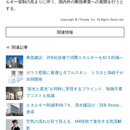
ルギー規制の高まりに伴う、国内外の断熱事業への展開を行うと
する。
Copyright © ITmedia, Inc. All Rights Reserved.
関連情報
関連記事
東急建設、ZEB化改修で消費エネルギーを82％削減へ
ガラス壁面に最適なダブルスキン、トヨタと旭硝子が
共同開発
“採光と遮光”を同時に実現するブラインド、制御不要
でコストも低減
エネルギー削減率68.7％、清水建設が「ZEB Ready」
達成
空気の流れが目で見える、MR技術で進化する気流解
析