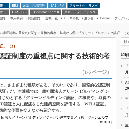
 築
施工・現場管理
BAS・FM
スマート化・リノベ
BIM
 木
CIM・GIS
スマートメンテナンス
i-Construction 2.0
動向
導入事例
製品動向
連載一覧
テーマ特集
展示会
ブックレ
Special
建設Tech NEXT BREAK
メンテナンス・レジリエンス
TOKYO2026
2つの認証制度の重複点に関する技術的考察：基礎から学ぶ「グリーンビルディング認証」（3）
ドローンがもたらす建設業界の“ゲー
第8回 国際 建設・測量展
ムチェンジ” Ver.2.0
（CSPI2026）
証」（3）
脱3Kから新3Kへ導く建設×IT
第10回 JAPAN BUILD TOKYO－建
つの認証制度の重複点に関する技術的考
印刷
築・土木・不動産の先端技術展－
“Society5.0”時代のスマートビル
Japan Drone 2023
VR／ARが描くモノづくりのミライ
「
（1/6 ページ）
月
メンテナンス・レジリエンスOSAKA
2020
A
は、さまざまな種類がある。その1つであり、国際的な認証制
日本 ものづくりワールド 2020
2
認証」だ。本連載では一般社団法人グリーン ビルディング ジ
メンテナンス・レジリエンスTOKYO
をはじめとする「グリーンビルディング認証」の概要や、取得の
主
2019
ED認証と人に配慮をした建築空間を評価する「WELL認証」
IGAS2018
「
術的な側面を交えながら紹介する。
月
社団法人グリーンビルディングジャパン運営委員／（株）ヴォンエルフ
，
BUILT
]
生