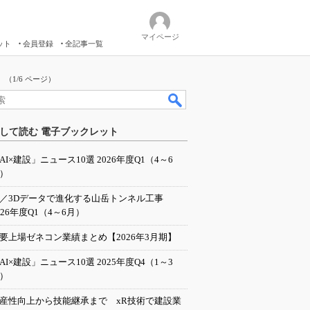
マイページ
ット
会員登録
全記事一覧
（1/6 ページ）
して読む 電子ブックレット
AI×建設」ニュース10選 2026年度Q1（4～6
）
I／3Dデータで進化する山岳トンネル工事
026年度Q1（4～6月）
要上場ゼネコン業績まとめ【2026年3月期】
AI×建設」ニュース10選 2025年度Q4（1～3
）
産性向上から技能継承まで xR技術で建設業