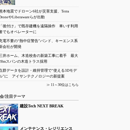
熊本地震でドローン6社が災害支援、Terra
DroneやLiberawareらが出動
「後付け」で既存建機を遠隔操作 車いす利用
者でもオペレーターに
充電不要の“熱中症警告”バンド、キーエンス系
新会社が開発
三井ホーム、木造校舎の新築工事に着手 最大
28mスパンの木造トラス採用
点群データを設計・維持管理で“使える3Dモデ
ル”に アイサンテクノロジーの新提案
≫
11～30位はこちら
会/注目テーマ
建設Tech NEXT BREAK
メンテナンス・レジリエンス