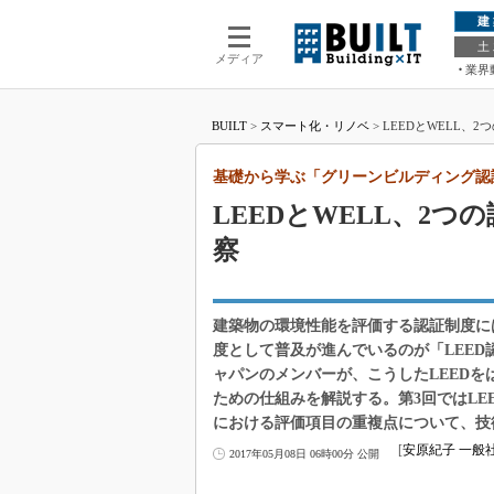
建
土
メディア
業界
BUILT
>
スマート化・リノベ
>
LEEDとWELL、
基礎から学ぶ「グリーンビルディング認
LEEDとWELL、2
察
建築物の環境性能を評価する認証制度に
度として普及が進んでいるのが「LEED
ャパンのメンバーが、こうしたLEED
ための仕組みを解説する。第3回ではLE
における評価項目の重複点について、技
[
安原紀子 一般
2017年05月08日 06時00分 公開