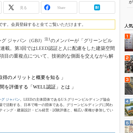
が
見る
Share
です。会員登録すると全てご覧いただけます。
人気
注1
 ジャパン（GBJ）
のメンバーが「グリーンビル
連載。第3回ではLEED認証と人に配慮をした建築空間
価項目の重複点について、技術的な側面を交えながら解
、取得のメリットと概要を知る 」
間を評価する「WELL認証」とは 」
ング ジャパン
。LEEDの主体団体であるU.S.グリーンビルディング協会
の立場で活動する、日本で唯一の団体である。グリーンビルディングに関わ
ティング・建築設計・ビル経営・試験評価と、幅広い業種が参加してい