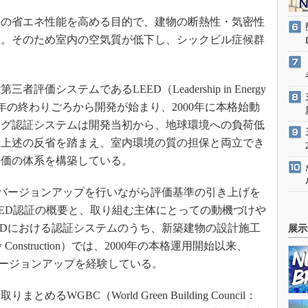
物の省エネ性能を高める目的で、建物の断熱性・気密性
た。そのため室内の空気質が低下し、シックビル症候群
システムであるLEED（Leadership in Energy
gn）は、1990年の終わりごろから開発が始まり、2000年に本格始動
ング認証システムは開発当初から、地球環境への負荷低
、上述の反省を踏まえ、室内環境の質の担保と両立でき
評価の体系を構築している。
バージョンアップを行いながら評価基準の引き上げを
EED認証の概要と、取り組む主体にとっての動機づけや
EDにおける認証システムのうち、新築建物の設計施工
展示
 Construction）では、2000年の本格運用開始以来、
模なバージョンアップを経験している。
GBC（World Green Building Council：