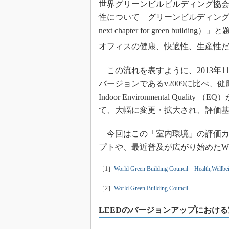
世界グリーンビルビルディング協会
性について―グリーンビルディングの次章（Health,
next chapter for green 
オフィスの健康、快適性、生産性
この流れを表すように、2013年1
バージョンであるv2009に比べ
Indoor Environmental Q
て、大幅に変更・拡大され、評価
今回はこの「室内環境」の評価カテ
プトや、最近普及が広がり始めたW
［1］
World Green Building Council「Health,Wellbein
［2］
World Green Building Council
LEEDのバージョンアップにおけ