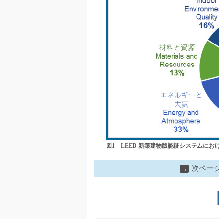
図1 LEED 新築建物版認証システムにおけ
次ペー
→