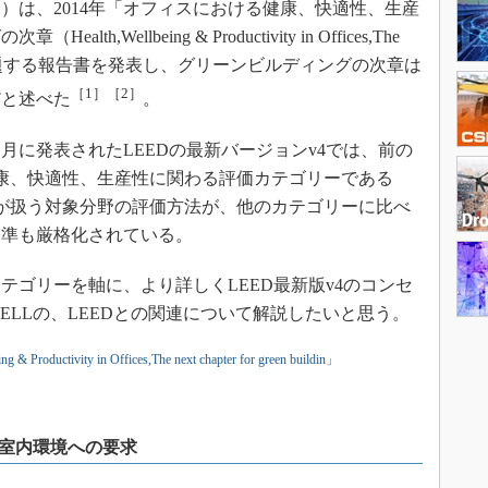
）は、2014年「オフィスにおける健康、快適性、生産
Wellbeing & Productivity in Offices,The
building）」と題する報告書を発表し、グリーンビルディングの次章は
［1］［2］
だと述べた
。
1月に発表されたLEEDの最新バージョンv4では、前の
、健康、快適性、生産性に関わる評価カテゴリーである
uality （EQ）が扱う対象分野の評価方法が、他のカテゴリーに比べ
基準も厳格化されている。
ゴリーを軸に、より詳しくLEED最新版v4のコンセ
ELLの、LEEDとの関連について解説したいと思う。
g & Productivity in Offices,The next chapter for green buildin」
る室内環境への要求