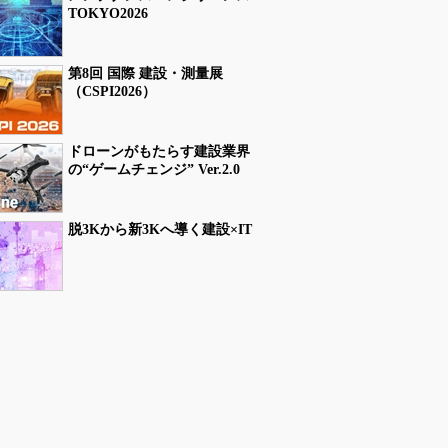
TOKYO2026
第8回 国際 建設・測量展
（CSPI2026）
ドローンがもたらす建設業界
の“ゲームチェンジ” Ver.2.0
脱3Kから新3Kへ導く建設×IT