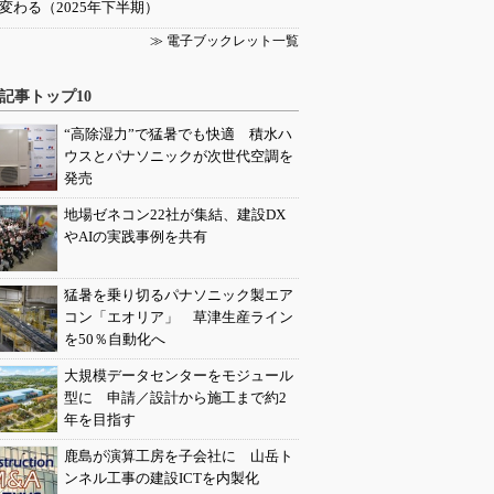
変わる（2025年下半期）
≫ 電子ブックレット一覧
記事トップ10
“高除湿力”で猛暑でも快適 積水ハ
ウスとパナソニックが次世代空調を
発売
地場ゼネコン22社が集結、建設DX
やAIの実践事例を共有
猛暑を乗り切るパナソニック製エア
コン「エオリア」 草津生産ライン
を50％自動化へ
大規模データセンターをモジュール
型に 申請／設計から施工まで約2
年を目指す
鹿島が演算工房を子会社に 山岳ト
ンネル工事の建設ICTを内製化