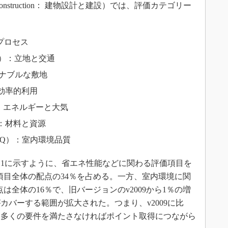
and Construction： 建物設計と建設）では、評価カテゴリー
統合プロセス
ion（LT）：立地と交通
サステナブルな敷地
：水の効率的利用
（EA）：エネルギーと大気
（MR）：材料と資源
ality（EQ）：室内環境品質
1に示すように、省エネ性能などに関わる評価項目を
項目全体の配点の34％を占める。一方、室内環境に関
は全体の16％で、旧バージョンのv2009から1％の増
カバーする範囲が拡大された。つまり、v2009に比
た多くの要件を満たさなければポイント取得につながら