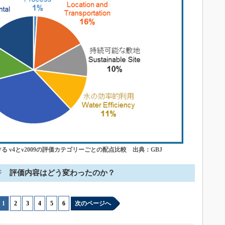
る v4とv2009の評価カテゴリーごとの配点比較 出典：GBJ
ジ
評価内容はどう変わったのか？
1
|
2
|
3
|
4
|
5
|
6
次のページへ