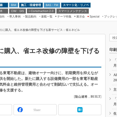
 築
施工・現場管理
BAS・FM
スマート化・リノベ
BIM
 木
CIM・GIS
スマートメンテナンス
i-Construction 2.0
動向
導入事例
製品動向
連載一覧
テーマ特集
展示会
ブックレ
Special
建設Tech NEXT BREAK
メンテナンス・レジリエンス
TOKYO2026
りに購入、省エネ改修の障壁を下げる新サービス：省エネビル
ドローンがもたらす建設業界の“ゲー
第8回 国際 建設・測量展
ムチェンジ” Ver.2.0
（CSPI2026）
脱3Kから新3Kへ導く建設×IT
第10回 JAPAN BUILD TOKYO－建
に購入、省エネ改修の障壁を下げる
印刷
築・土木・不動産の先端技術展－
“Society5.0”時代のスマートビル
Japan Drone 2023
VR／ARが描くモノづくりのミライ
「
月
メンテナンス・レジリエンスOSAKA
2020
る東電不動産は、建物オーナー向けに、初期費用を抑えなが
A
日本 ものづくりワールド 2020
供を開始した。新たに購入する設備費用の一部を東電不動産
2
気料金と維持管理費用と合わせて割賦払いで支払える。オー
メンテナンス・レジリエンスTOKYO
主
2019
修を支援する。
[
陰山遼将
，
BUILT
]
IGAS2018
「
月
Share
生