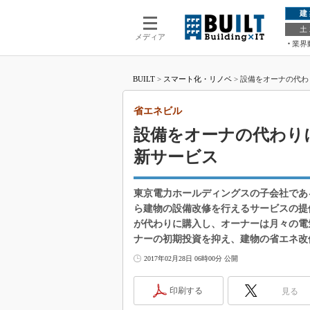
建
土
メディア
業界
BUILT
>
スマート化・リノベ
>
設備をオーナの代わ
省エネビル
設備をオーナの代わり
新サービス
東京電力ホールディングスの子会社であ
ら建物の設備改修を行えるサービスの提
が代わりに購入し、オーナーは月々の電
ナーの初期投資を抑え、建物の省エネ改
2017年02月28日 06時00分 公開
印刷する
見る