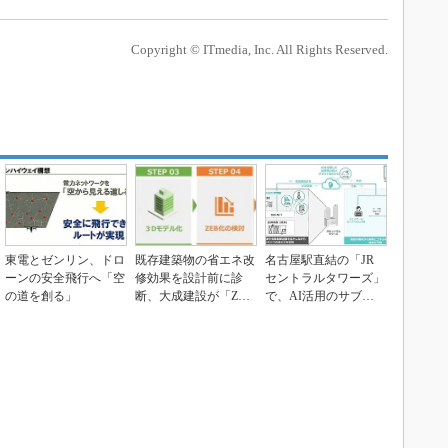
Copyright © ITmedia, Inc. All Rights Reserved.
東電とゼンリン、ドロ
既存建築物の省エネ改
名古屋駅直結の「JR
ーンの安全飛行へ「空
修効果を設計前に診
セントラルタワーズ」
の道を創る」
断、大成建設が「ZEB
で、AI活用のサブス
リノベ＠診断」の運
ク型省エネサービス
用...
本...