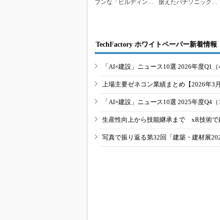
プンな「ビルディング
据えたパナソニックの
オートメーションシ...
LED照明サービ...
TechFactory ホワイトペーパー新着情報
「AI×建設」ニュース10選 2026年度Q1（
上場主要ゼネコン業績まとめ【2026年3
「AI×建設」ニュース10選 2025年度Q4（
生産性向上から技能継承まで xR技術で
写真で振り返る第32回「建築・建材展20