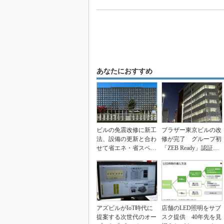
あなたにおすすめ
ビルの免震改修に新工
ブラザー東京ビルの改
法、設備の更新と合わ
修が完了 グループ初
せて省エネ・省スペー
「ZEB Ready」認証を
スも
取得
アズビルがIoT時代に
店舗のLED照明をサブ
提案する次世代のオー
スク提供 40年先を見