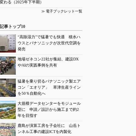
変わる（2025年下半期）
≫ 電子ブックレット一覧
記事トップ10
“高除湿力”で猛暑でも快適 積水ハ
ウスとパナソニックが次世代空調を
発売
地場ゼネコン22社が集結、建設DX
やAIの実践事例を共有
猛暑を乗り切るパナソニック製エア
コン「エオリア」 草津生産ライン
を50％自動化へ
大規模データセンターをモジュール
型に 申請／設計から施工まで約2
年を目指す
鹿島が演算工房を子会社に 山岳ト
ンネル工事の建設ICTを内製化