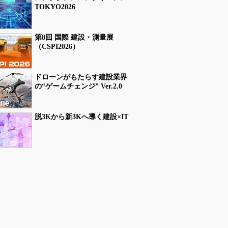
TOKYO2026
第8回 国際 建設・測量展
（CSPI2026）
ドローンがもたらす建設業界
の“ゲームチェンジ” Ver.2.0
脱3Kから新3Kへ導く建設×IT