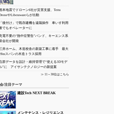
熊本地震でドローン6社が災害支援、Terra
DroneやLiberawareらが出動
「後付け」で既存建機を遠隔操作 車いす利用
者でもオペレーターに
充電不要の“熱中症警告”バンド、キーエンス系
新会社が開発
三井ホーム、木造校舎の新築工事に着手 最大
28mスパンの木造トラス採用
点群データを設計・維持管理で“使える3Dモデ
ル”に アイサンテクノロジーの新提案
≫
11～30位はこちら
会/注目テーマ
建設Tech NEXT BREAK
メンテナンス・レジリエンス