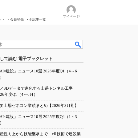
マイページ
ット
会員登録
全記事一覧
して読む 電子ブックレット
AI×建設」ニュース10選 2026年度Q1（4～6
）
I／3Dデータで進化する山岳トンネル工事
026年度Q1（4～6月）
要上場ゼネコン業績まとめ【2026年3月期】
AI×建設」ニュース10選 2025年度Q4（1～3
）
産性向上から技能継承まで xR技術で建設業