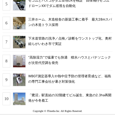
セコムとパスコがダム管理DXを検証 自律飛行セコム
ドローンXXでダム巡視を自動化
三井ホーム、木造校舎の新築工事に着手 最大28mスパ
ンの木造トラス採用
下水道管路の洗浄／点検／診断をワンストップ化、奥村
組らがいわき市で実証
“高除湿力”で猛暑でも快適 積水ハウスとパナソニック
が次世代空調を発売
WBGT測定器導入や熱中症予防の管理者育成など、福島
の専門工事会社が暑さ対策強化
「鷺沼」駅直結の32階建てビル誕生、東急の2.3ha再開
発が今冬着工
Copyright © ITmedia Inc. All Rights Reserved.