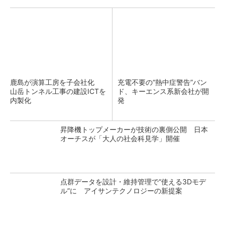
鹿島が演算工房を子会社化
充電不要の“熱中症警告”バン
山岳トンネル工事の建設ICTを
ド、キーエンス系新会社が開
内製化
発
昇降機トップメーカーが技術の裏側公開 日本
オーチスが「大人の社会科見学」開催
点群データを設計・維持管理で“使える3Dモデ
ル”に アイサンテクノロジーの新提案