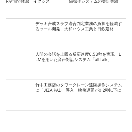
R空間で体感 イクシス
隔操作システムの実証実験
デッキ合成スラブ適合判定業務の負担を軽減す
るツール開発、大和ハウス工業と日鉄建材
人間の会話を上回る反応速度0.53秒を実現 L
LMを用いた音声対話システム「altTalk」
竹中工務店のタワークレーン遠隔操作システム
に「JIZAIPAD」導入 映像遅延が0.2秒以下に