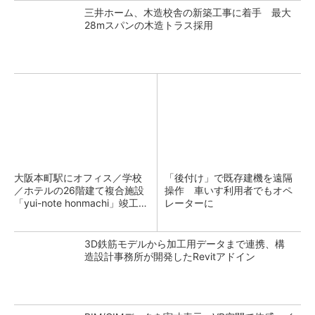
三井ホーム、木造校舎の新築工事に着手 最大
28mスパンの木造トラス採用
大阪本町駅にオフィス／学校
「後付け」で既存建機を遠隔
／ホテルの26階建て複合施設
操作 車いす利用者でもオペ
「yui-note honmachi」竣工、
レーターに
大成建設
3D鉄筋モデルから加工用データまで連携、構
造設計事務所が開発したRevitアドイン