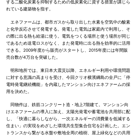
する二酸化炭素を抑制するための低炭素化に資する措置が講じら
れている建築物を指す。
エネファームは、都市ガスから取り出した水素を空気中の酸素
と化学反応させて発電する。発電した電気は家庭内で利用し、そ
の際に出る熱も給湯に使う。電気をつくる場所と使う場所が同じ
であるため送電ロスがなく、また発電時に出る熱を効率的に活用
できる。2009年度から販売がスタートし、2015年度には年間販
売台数が4万台を突破した。
明和地所では、東日本大震災以降、エネルギー利用や環境問題
に対する意識の高まりを受け、今回クリオ横濱綱島の全戸に「停
電時発電継続機能」を内蔵したマンション向けエネファームの採
用を決めた。
同物件は、鉄筋コンクリート造・地上7階建て。マンション向
けエネファームの導入に加え、太陽光発電や蓄電池を共用部に配
し、「快適に暮らしながら、一次エネルギーの消費量を低減する
住まい」の実現をめざした環境共生型集合住宅を計画した。エン
トランスから繋がる水盤や敷地全周の植樹、屋上緑化などの共用