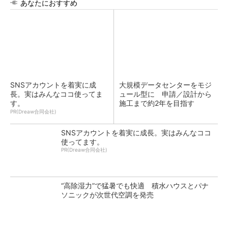
あなたにおすすめ
SNSアカウントを着実に成
大規模データセンターをモジ
長。実はみんなココ使ってま
ュール型に 申請／設計から
す。
施工まで約2年を目指す
PR(Dreaw合同会社)
SNSアカウントを着実に成長。実はみんなココ
使ってます。
PR(Dreaw合同会社)
“高除湿力”で猛暑でも快適 積水ハウスとパナ
ソニックが次世代空調を発売