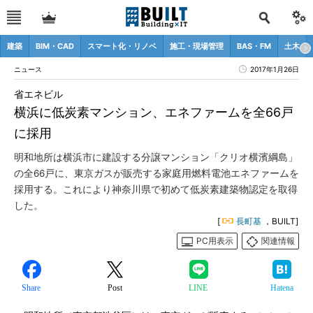
建築
BIM・CAD
スマート化・リノベ
施工・現場管理
BAS・FM
土木
ニュース
2017年1月26日
省エネビル
横浜に低炭素マンション、エネファームを全66戸
に採用
明和地所は横浜市に建設する分譲マンション「クリオ横濱綱島」
の全66戸に、東京ガスが販売する家庭用燃料電池エネファームを
採用する。これにより神奈川県で初めて低炭素建築物認定を取得
した。
[
長町基
，BUILT]
PC用表示
関連情報
Share
Post
LINE
Hatena