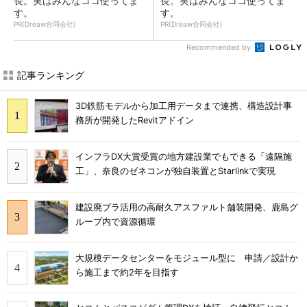
長。実はみんなココ使ってま
長。実はみんなココ使ってま
す。
す。
PR(Dreaw合同会社)
PR(Dreaw合同会社)
Recommended by
記事ランキング
3D鉄筋モデルから加工用データまで連携、構造設計事
務所が開発したRevitアドイン
インフラDX大賞受賞の地方建設業でもできる「遠隔施
工」、奈良のゼネコンが独自装置とStarlinkで実現
建設廃プラ活用の高耐久アスファルト舗装開発、鹿島グ
ループ内で資源循環
大規模データセンターをモジュール型に 申請／設計か
ら施工まで約2年を目指す