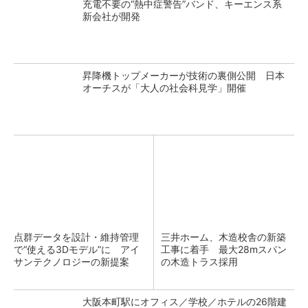
充電不要の“熱中症警告”バンド、キーエンス系
新会社が開発
昇降機トップメーカーが技術の裏側公開 日本
オーチスが「大人の社会科見学」開催
点群データを設計・維持管理
三井ホーム、木造校舎の新築
で“使える3Dモデル”に アイ
工事に着手 最大28mスパン
サンテクノロジーの新提案
の木造トラス採用
大阪本町駅にオフィス／学校／ホテルの26階建