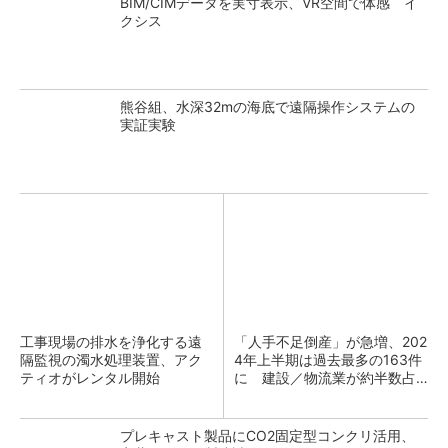
BIM/CIMデータを実寸表示、VR空間で体感 イ
クシス
熊谷組、水深32mの海底で遠隔操作システムの
実証実験
工事現場の排水を浄化する遠
「人手不足倒産」が急増、202
隔監視の濁水処理装置、アク
4年上半期は過去最多の163件
ティオがレンタル開始
に 建設／物流業が約半数占
める
プレキャスト製品にCO2固定型コンクリ活用、