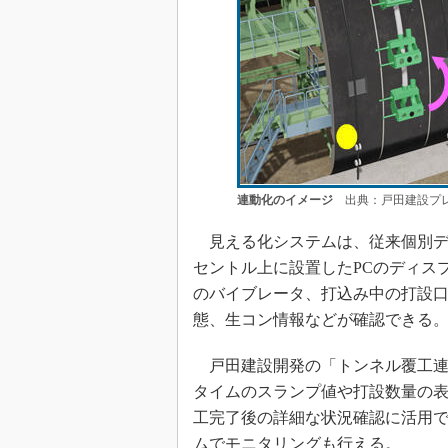
連動化のイメージ
出典：戸田建設プ
見える化システムは、従来個別デ
セントル上に設置したPCのディス
のバイブレータ、打込み中の打設
態、生コン情報などが確認できる
戸田建設開発の「トンネル覆工連
タイムのスランプ値や打設数量の
工完了後の詳細な状況確認に活用
ムでモニタリングも行える。