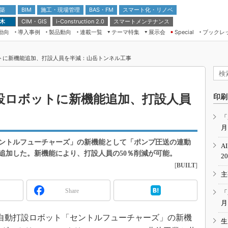
 築
施工・現場管理
BAS・FM
スマート化・リノベ
BIM
 木
CIM・GIS
スマートメンテナンス
i-Construction 2.0
動向
導入事例
製品動向
連載一覧
テーマ特集
展示会
ブックレ
Special
建設Tech NEXT BREAK
メンテナンス・レジリエンス
TOKYO2026
トに新機能追加、打設人員を半減：山岳トンネル工事
ドローンがもたらす建設業界の“ゲー
第8回 国際 建設・測量展
ムチェンジ” Ver.2.0
（CSPI2026）
脱3Kから新3Kへ導く建設×IT
第10回 JAPAN BUILD TOKYO－建
設ロボットに新機能追加、打設人員
印刷
築・土木・不動産の先端技術展－
“Society5.0”時代のスマートビル
Japan Drone 2023
VR／ARが描くモノづくりのミライ
「
月
メンテナンス・レジリエンスOSAKA
2020
ントルフューチャーズ」の新機能として「ポンプ圧送の連動
A
日本 ものづくりワールド 2020
追加した。新機能により、打設人員の50％削減が可能。
2
[
BUILT
]
メンテナンス・レジリエンスTOKYO
主
2019
IGAS2018
Share
「
月
覆工自動打設ロボット「セントルフューチャーズ」の新機
生