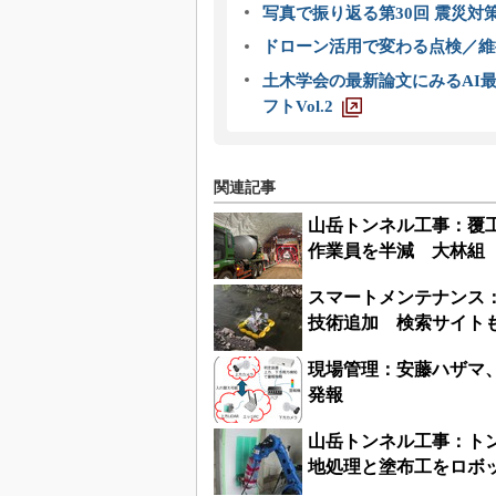
写真で振り返る第30回 震災対
ドローン活用で変わる点検／維持
土木学会の最新論文にみるAI最
フトVol.2
関連記事
山岳トンネル工事：覆
作業員を半減 大林組
スマートメンテナンス
技術追加 検索サイト
現場管理：安藤ハザマ
発報
山岳トンネル工事：ト
地処理と塗布工をロボ