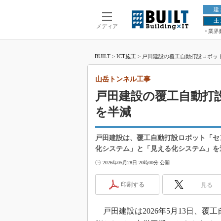
建
土
メディア
業界
BUILT
>
ICT施工
>
戸田建設の覆工自動打設ロボッ
山岳トンネル工事
戸田建設の覆工自動打
を半減
戸田建設は、覆工自動打設ロボット「セ
化システム」と「見える化システム」を
2026年05月28日 20時00分 公開
印刷する
見る
戸田建設は2026年5月13日、