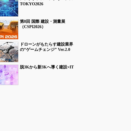
TOKYO2026
第8回 国際 建設・測量展
（CSPI2026）
ドローンがもたらす建設業界
の“ゲームチェンジ” Ver.2.0
脱3Kから新3Kへ導く建設×IT