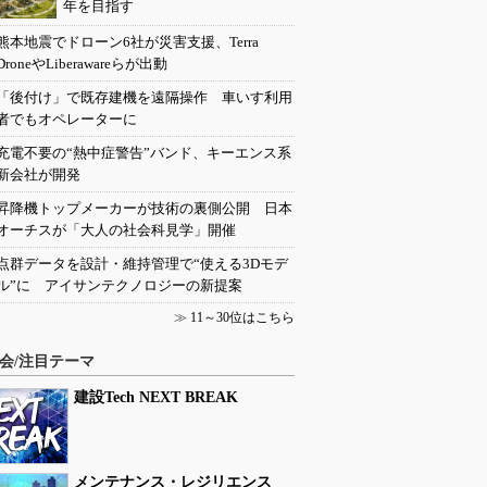
年を目指す
熊本地震でドローン6社が災害支援、Terra
DroneやLiberawareらが出動
「後付け」で既存建機を遠隔操作 車いす利用
者でもオペレーターに
充電不要の“熱中症警告”バンド、キーエンス系
新会社が開発
昇降機トップメーカーが技術の裏側公開 日本
オーチスが「大人の社会科見学」開催
点群データを設計・維持管理で“使える3Dモデ
ル”に アイサンテクノロジーの新提案
≫
11～30位はこちら
会/注目テーマ
建設Tech NEXT BREAK
メンテナンス・レジリエンス