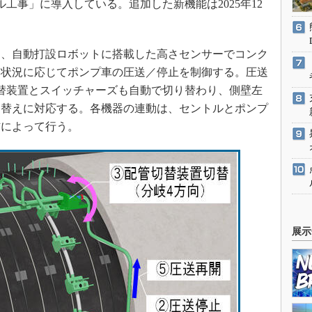
ル工事」に導入している。追加した新機能は2025年12
、自動打設ロボットに搭載した高さセンサーでコンク
、状況に応じてポンプ車の圧送／停止を制御する。圧送
替装置とスイッチャーズも自動で切り替わり、側壁左
り替えに対応する。各機器の連動は、セントルとポンプ
信によって行う。
展示