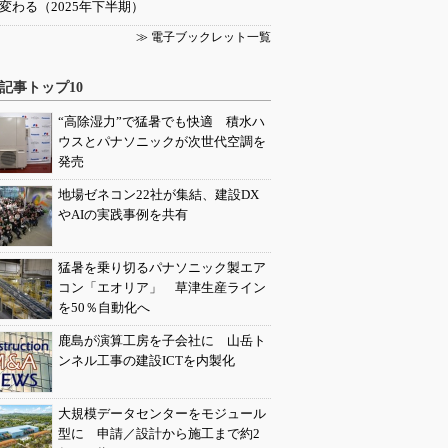
変わる（2025年下半期）
≫ 電子ブックレット一覧
記事トップ10
“高除湿力”で猛暑でも快適 積水ハ
ウスとパナソニックが次世代空調を
発売
地場ゼネコン22社が集結、建設DX
やAIの実践事例を共有
猛暑を乗り切るパナソニック製エア
コン「エオリア」 草津生産ライン
を50％自動化へ
鹿島が演算工房を子会社に 山岳ト
ンネル工事の建設ICTを内製化
大規模データセンターをモジュール
型に 申請／設計から施工まで約2