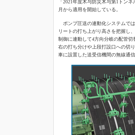
「2021年度木与防災木与第1トンネ
月から適用を開始している。
ポンプ圧送の連動化システムでは
リートの打ち上がり高さを把握し
制御に連動して4方向分岐の配管切
右の打ち分けや上段打設口への切
車に設置した送受信機間の無線通