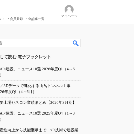
マイページ
ット
会員登録
全記事一覧
して読む 電子ブックレット
AI×建設」ニュース10選 2026年度Q1（4～6
）
I／3Dデータで進化する山岳トンネル工事
026年度Q1（4～6月）
要上場ゼネコン業績まとめ【2026年3月期】
AI×建設」ニュース10選 2025年度Q4（1～3
）
産性向上から技能継承まで xR技術で建設業