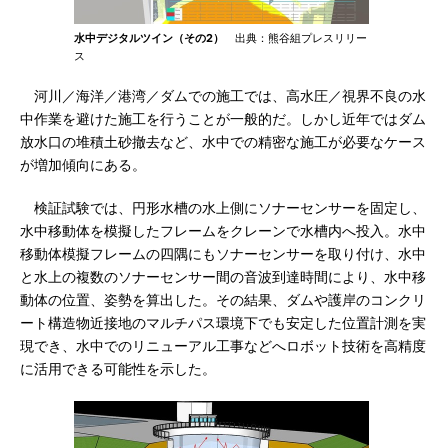
水中デジタルツイン（その2）
出典：熊谷組プレスリリー
ス
河川／海洋／港湾／ダムでの施工では、高水圧／視界不良の水
中作業を避けた施工を行うことが一般的だ。しかし近年ではダム
放水口の堆積土砂撤去など、水中での精密な施工が必要なケース
が増加傾向にある。
検証試験では、円形水槽の水上側にソナーセンサーを固定し、
水中移動体を模擬したフレームをクレーンで水槽内へ投入。水中
移動体模擬フレームの四隅にもソナーセンサーを取り付け、水中
と水上の複数のソナーセンサー間の音波到達時間により、水中移
動体の位置、姿勢を算出した。その結果、ダムや護岸のコンクリ
ート構造物近接地のマルチパス環境下でも安定した位置計測を実
現でき、水中でのリニューアル工事などへロボット技術を高精度
に活用できる可能性を示した。