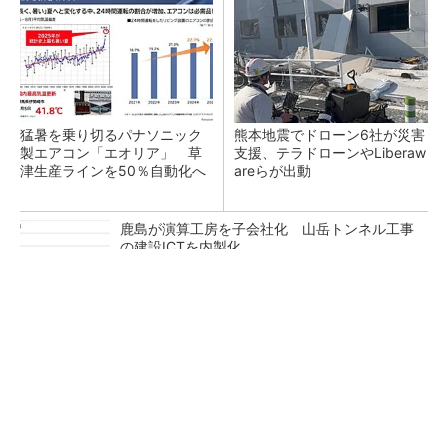
猛暑を乗り切るパナソニック
熊本地震でドローン6社が災害
製エアコン「エオリア」 草
支援、テラドローンやLiberaw
津生産ラインを50％自動化へ
areらが出動
鹿島が演算工房を子会社化 山岳トンネル工事
の建設ICTを内製化
充電不要の“熱中症警告”バンド、キーエンス系
新会社が開発
昇降機トップメーカーが技術の裏側公開 日本