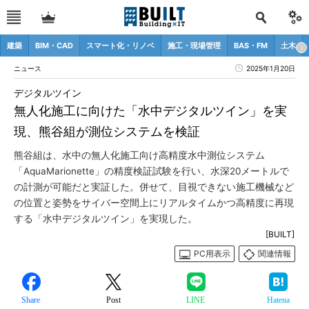
建築
BIM・CAD
スマート化・リノベ
施工・現場管理
BAS・FM
土木
ニュース
2025年1月20日
デジタルツイン
無人化施工に向けた「水中デジタルツイン」を実
現、熊谷組が測位システムを検証
熊谷組は、水中の無人化施工向け高精度水中測位システム
「AquaMarionette」の精度検証試験を行い、水深20メートルで
の計測が可能だと実証した。併せて、目視できない施工機械など
の位置と姿勢をサイバー空間上にリアルタイムかつ高精度に再現
する「水中デジタルツイン」を実現した。
[BUILT]
PC用表示
関連情報
Share
Post
LINE
Hatena