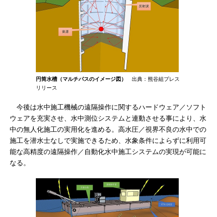
円筒水槽（マルチパスのイメージ図）
出典：熊谷組プレス
リリース
今後は水中施工機械の遠隔操作に関するハードウェア／ソフト
ウェアを充実させ、水中測位システムと連動させる事により、水
中の無人化施工の実用化を進める。高水圧／視界不良の水中での
施工を潜水士なしで実施できるため、水象条件によらずに利用可
能な高精度の遠隔操作／自動化水中施工システムの実現が可能に
なる。