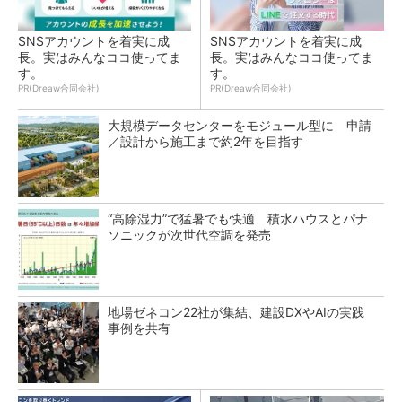
SNSアカウントを着実に成
SNSアカウントを着実に成
長。実はみんなココ使ってま
長。実はみんなココ使ってま
す。
す。
PR(Dreaw合同会社)
PR(Dreaw合同会社)
大規模データセンターをモジュール型に 申請
／設計から施工まで約2年を目指す
“高除湿力”で猛暑でも快適 積水ハウスとパナ
ソニックが次世代空調を発売
地場ゼネコン22社が集結、建設DXやAIの実践
事例を共有