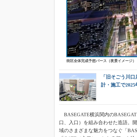
街区全体完成予想パース（夜景イメージ）
「旧そごう川口
計・施工で202
BASEGATE横浜関内のBASEG
口、入口）を組み合わせた造語。
域のさまざまな魅力をつなぐ「BA