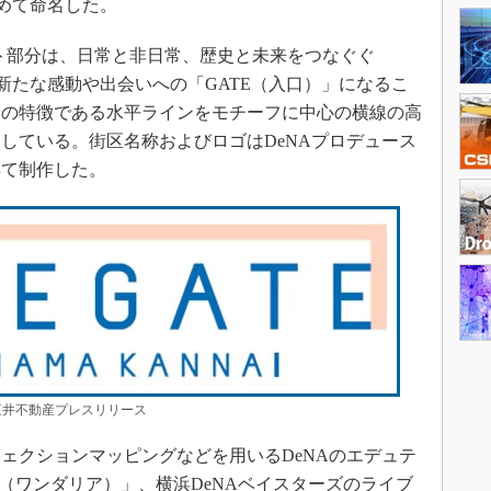
込めて命名した。
ト部分は、日常と非日常、歴史と未来をつなぐぐ
新たな感動や出会いへの「GATE（入口）」になるこ
物の特徴である水平ラインをモチーフに中心の横線の高
している。街区名称およびロゴはDeNAプロデュース
得て制作した。
井不動産プレスリリース
クションマッピングなどを用いるDeNAのエデュテ
ia（ワンダリア）」、横浜DeNAベイスターズのライブ