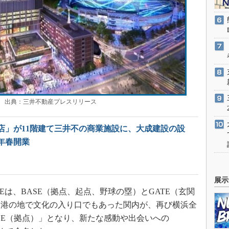
出典：三井不動産プレスリリース
店」が11階建て三井不の商業施設に、大成建設の設
5年春開業
展示
ATEは、BASE（拠点、起点、野球の塁）とGATE（玄関
開港の地で文化の入り口でもあった関内が、再び横浜全
SE（拠点）」となり、新たな感動や出会いへの