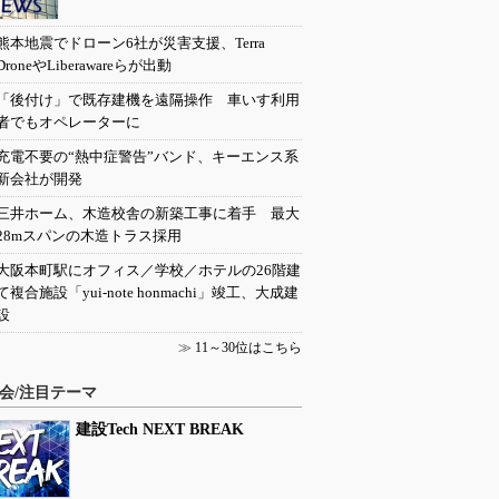
熊本地震でドローン6社が災害支援、Terra
DroneやLiberawareらが出動
「後付け」で既存建機を遠隔操作 車いす利用
者でもオペレーターに
充電不要の“熱中症警告”バンド、キーエンス系
新会社が開発
三井ホーム、木造校舎の新築工事に着手 最大
28mスパンの木造トラス採用
大阪本町駅にオフィス／学校／ホテルの26階建
て複合施設「yui-note honmachi」竣工、大成建
設
≫
11～30位はこちら
会/注目テーマ
建設Tech NEXT BREAK