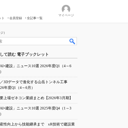
マイページ
ット
会員登録
全記事一覧
ージ）
して読む 電子ブックレット
AI×建設」ニュース10選 2026年度Q1（4～6
）
I／3Dデータで進化する山岳トンネル工事
026年度Q1（4～6月）
要上場ゼネコン業績まとめ【2026年3月期】
AI×建設」ニュース10選 2025年度Q4（1～3
）
産性向上から技能継承まで xR技術で建設業