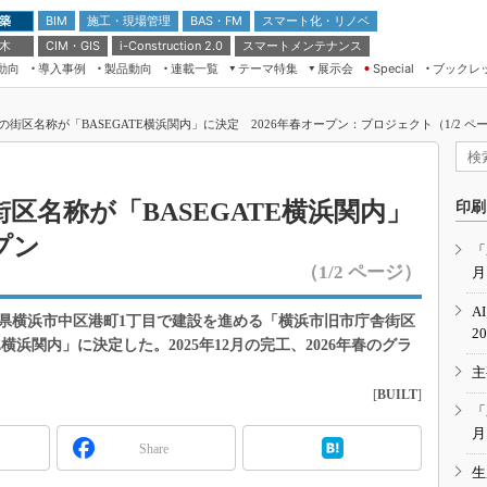
 築
施工・現場管理
BAS・FM
スマート化・リノベ
BIM
 木
CIM・GIS
スマートメンテナンス
i-Construction 2.0
動向
導入事例
製品動向
連載一覧
テーマ特集
展示会
ブックレ
Special
建設Tech NEXT BREAK
メンテナンス・レジリエンス
TOKYO2026
街区名称が「BASEGATE横浜関内」に決定 2026年春オープン：プロジェクト（1/2 ペ
ドローンがもたらす建設業界の“ゲー
第8回 国際 建設・測量展
ムチェンジ” Ver.2.0
（CSPI2026）
脱3Kから新3Kへ導く建設×IT
第10回 JAPAN BUILD TOKYO－建
区名称が「BASEGATE横浜関内」
印刷
築・土木・不動産の先端技術展－
“Society5.0”時代のスマートビル
プン
Japan Drone 2023
VR／ARが描くモノづくりのミライ
「
（1/2 ページ）
月
メンテナンス・レジリエンスOSAKA
2020
A
奈川県横浜市中区港町1丁目で建設を進める「横浜市旧市庁舎街区
日本 ものづくりワールド 2020
2
横浜関内」に決定した。2025年12月の完工、2026年春のグラ
メンテナンス・レジリエンスTOKYO
主
2019
[
BUILT
]
IGAS2018
「
月
Share
生