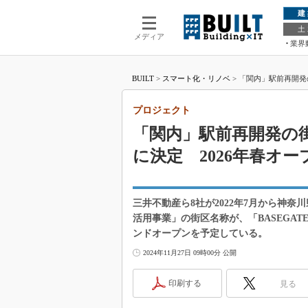
建
土
メディア
業界
BUILT
>
スマート化・リノベ
>
「関内」駅前再開発の
プロジェクト
「関内」駅前再開発の街
に決定 2026年春オー
三井不動産ら8社が2022年7月から神
活用事業」の街区名称が、「BASEGATE
ンドオープンを予定している。
2024年11月27日 09時00分 公開
印刷する
見る