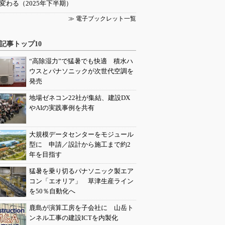
変わる（2025年下半期）
≫ 電子ブックレット一覧
記事トップ10
“高除湿力”で猛暑でも快適 積水ハ
ウスとパナソニックが次世代空調を
発売
地場ゼネコン22社が集結、建設DX
やAIの実践事例を共有
大規模データセンターをモジュール
型に 申請／設計から施工まで約2
年を目指す
猛暑を乗り切るパナソニック製エア
コン「エオリア」 草津生産ライン
を50％自動化へ
鹿島が演算工房を子会社に 山岳ト
ンネル工事の建設ICTを内製化