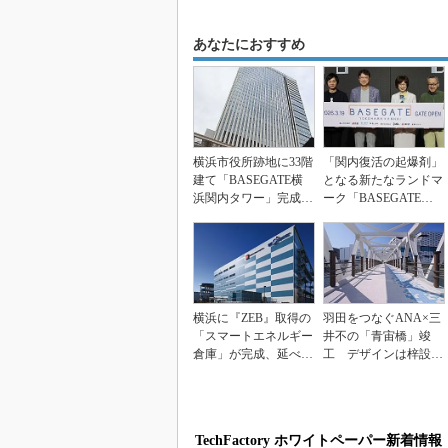
あなたにおすすめ
横浜市役所跡地に33階
「関内復活の起爆剤」
建て「BASEGATE横
となる新たなランドマ
浜関内タワー」完成
ーク「BASEGATE横
オフィスエリア...
浜関内」、3月1...
横浜に『ZEB』取得の
羽田をつなぐANA×三
「スマートエネルギー
井不の「青宙橋」竣
倉庫」が完成、延べ1
工 デザインは梓設
3.7万m2 三井...
計、設計・施工は五洋
建...
TechFactory ホワイトペーパー新着情報