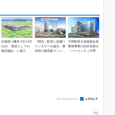
京都府八幡市で計24万
「関内」駅前に高層ツ
中野駅前大規模複合再
m2の「風景としての
インタワーが誕生、横
開発事業の街区名称が
物流施設」に着工、三
浜初の最高級マンショ
「パークシティ中野」
井不とNSKRE
ンなど
に
Recommended by
PR