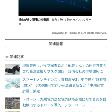
植生が多い現場の地表面
出典：Terra Droneプレスリリー
ス
Copyright © ITmedia, Inc. All Rights Reserved.
関連情報
関連記事
現場管理：パイプ探査ロボ「配管くん」の同行営業も
含む受注支援サブスク開始 設備会社の市場開拓に
スマートメンテナンス：首都高が3カ年で描く“維持管
理DX” 3056億円で21.6km道路更新など「中期経営
計画」策定
ドローン：九州電力送配電の鉄塔点検にAIで器具を自
動検出するドローン導入、テラドローン