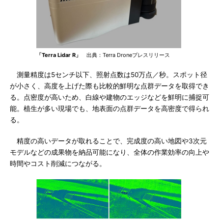
「Terra Lidar R」
出典：Terra Droneプレスリリース
測量精度は5センチ以下、照射点数は50万点／秒。スポット径
が小さく、高度を上げた際も比較的鮮明な点群データを取得でき
る。点密度が高いため、白線や建物のエッジなどを鮮明に捕捉可
能。植生が多い現場でも、地表面の点群データを高密度で得られ
る。
精度の高いデータが取れることで、完成度の高い地図や3次元
モデルなどの成果物を納品可能になり、全体の作業効率の向上や
時間やコスト削減につながる。