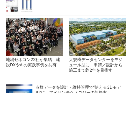
地場ゼネコン22社が集結、建
大規模データセンターをモジ
設DXやAIの実践事例を共有
ュール型に 申請／設計から
施工まで約2年を目指す
点群データを設計・維持管理で“使える3Dモデ
ル”に アイサンテクノロジーの新提案
熊本地震でドローン6社が災害支援、テラドロ
ーンやLiberawareらが出動