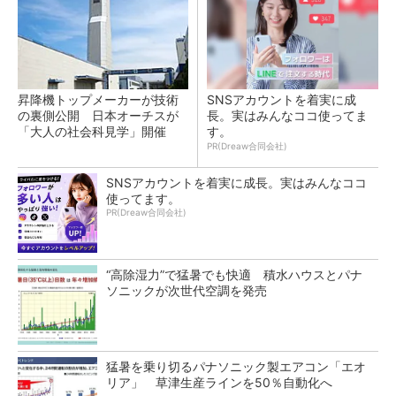
昇降機トップメーカーが技術
SNSアカウントを着実に成
の裏側公開 日本オーチスが
長。実はみんなココ使ってま
「大人の社会科見学」開催
す。
PR(Dreaw合同会社)
SNSアカウントを着実に成長。実はみんなココ
使ってます。
PR(Dreaw合同会社)
“高除湿力”で猛暑でも快適 積水ハウスとパナ
ソニックが次世代空調を発売
猛暑を乗り切るパナソニック製エアコン「エオ
リア」 草津生産ラインを50％自動化へ