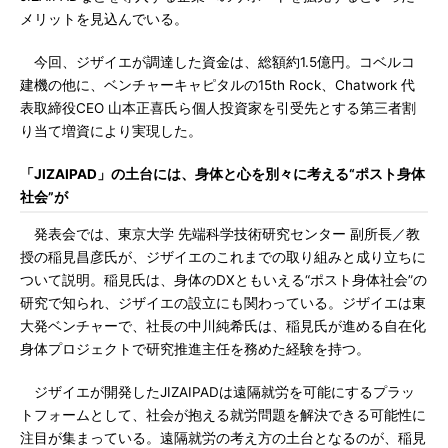
メリットを見込んでいる。
今回、ジザイエが調達した資金は、総額約1.5億円。コベルコ
建機の他に、ベンチャーキャピタルの15th Rock、Chatwork 代
表取締役CEO 山本正喜氏ら個人投資家を引受先とする第三者割
り当て増資により実現した。
「JIZAIPAD」の土台には、身体と心を別々に考える“ポスト身体
社会”が
発表会では、東京大学 先端科学技術研究センター 副所長／教
授の稲見昌彦氏が、ジザイエのこれまでの取り組みと成り立ちに
ついて説明。稲見氏は、身体のDXともいえる“ポスト身体社会”の
研究で知られ、ジザイエの設立にも関わっている。ジザイエは東
大発ベンチャーで、社長の中川純希氏は、稲見氏が進める自在化
身体プロジェクトで研究推進主任を務めた経験を持つ。
ジザイエが開発したJIZAIPADは遠隔就労を可能にするプラッ
トフォームとして、社会が抱える就労問題を解決できる可能性に
注目が集まっている。遠隔就労の考え方の土台となるのが、稲見