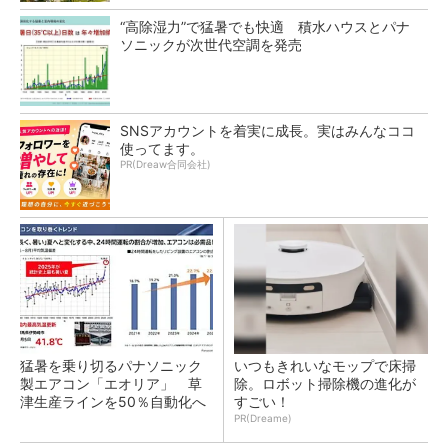
“高除湿力”で猛暑でも快適 積水ハウスとパナ
ソニックが次世代空調を発売
SNSアカウントを着実に成長。実はみんなココ
使ってます。
PR(Dreaw合同会社)
猛暑を乗り切るパナソニック
いつもきれいなモップで床掃
製エアコン「エオリア」 草
除。ロボット掃除機の進化が
津生産ラインを50％自動化へ
すごい！
PR(Dreame)