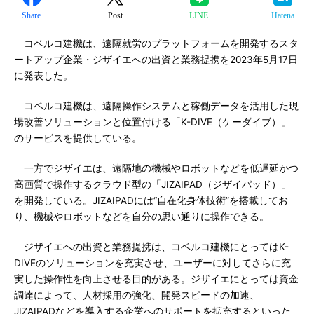
Share
Post
LINE
Hatena
コベルコ建機は、遠隔就労のプラットフォームを開発するスタ
ートアップ企業・ジザイエへの出資と業務提携を2023年5月17日
に発表した。
コベルコ建機は、遠隔操作システムと稼働データを活用した現
場改善ソリューションと位置付ける「K-DIVE（ケーダイブ）」
のサービスを提供している。
一方でジザイエは、遠隔地の機械やロボットなどを低遅延かつ
高画質で操作するクラウド型の「JIZAIPAD（ジザイパッド）」
を開発している。JIZAIPADには“自在化身体技術”を搭載してお
り、機械やロボットなどを自分の思い通りに操作できる。
ジザイエへの出資と業務提携は、コベルコ建機にとってはK-
DIVEのソリューションを充実させ、ユーザーに対してさらに充
実した操作性を向上させる目的がある。ジザイエにとっては資金
調達によって、人材採用の強化、開発スピードの加速、
JIZAIPADなどを導入する企業へのサポートを拡充するといった