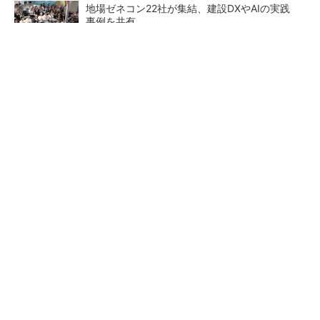
地場ゼネコン22社が集結、建設DXやAIの実践
事例を共有
昇降機トップメーカーが技術の裏側公開 日本
オーチスが「大人の社会科見学」開催
熊本地震でドローン6社が災害支援、テラドロ
ーンやLiberawareらが出動