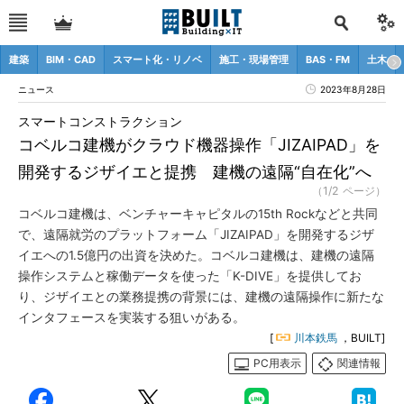
建築
BIM・CAD
スマート化・リノベ
施工・現場管理
BAS・FM
土木
ニュース
2023年8月28日
スマートコンストラクション
コベルコ建機がクラウド機器操作「JIZAIPAD」を
開発するジザイエと提携 建機の遠隔“自在化”へ
（1/2 ページ）
コベルコ建機は、ベンチャーキャピタルの15th Rockなどと共同
で、遠隔就労のプラットフォーム「JIZAIPAD」を開発するジザ
イエへの1.5億円の出資を決めた。コベルコ建機は、建機の遠隔
操作システムと稼働データを使った「K-DIVE」を提供してお
り、ジザイエとの業務提携の背景には、建機の遠隔操作に新たな
インタフェースを実装する狙いがある。
[
川本鉄馬
，BUILT]
PC用表示
関連情報