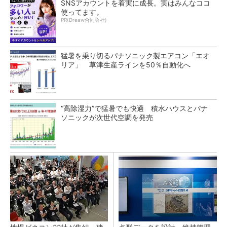
SNSアカウントを着実に成長。実はみんなココ
使ってます。
PR(Dreaw合同会社)
猛暑を乗り切るパナソニック製エアコン「エオ
リア」 草津生産ラインを50％自動化へ
“高除湿力”で猛暑でも快適 積水ハウスとパナ
ソニックが次世代空調を発売