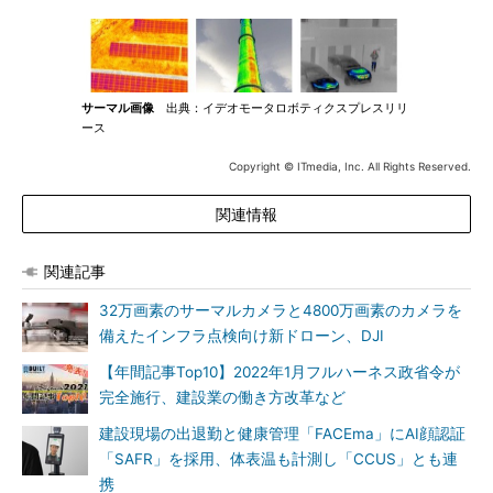
サーマル画像
出典：イデオモータロボティクスプレスリリ
ース
Copyright © ITmedia, Inc. All Rights Reserved.
関連情報
関連記事
32万画素のサーマルカメラと4800万画素のカメラを
備えたインフラ点検向け新ドローン、DJI
【年間記事Top10】2022年1月フルハーネス政省令が
完全施行、建設業の働き方改革など
建設現場の出退勤と健康管理「FACEma」にAI顔認証
「SAFR」を採用、体表温も計測し「CCUS」とも連
携