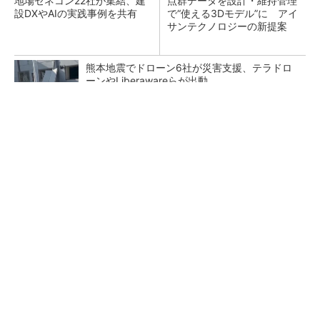
地場ゼネコン22社が集結、建
点群データを設計・維持管理
設DXやAIの実践事例を共有
で“使える3Dモデル”に アイ
サンテクノロジーの新提案
熊本地震でドローン6社が災害支援、テラドロ
ーンやLiberawareらが出動
鹿島が演算工房を子会社化 山岳トンネル工事
の建設ICTを内製化
大規模データセンターをモジュール型に 申請
／設計から施工まで約2年を目指す