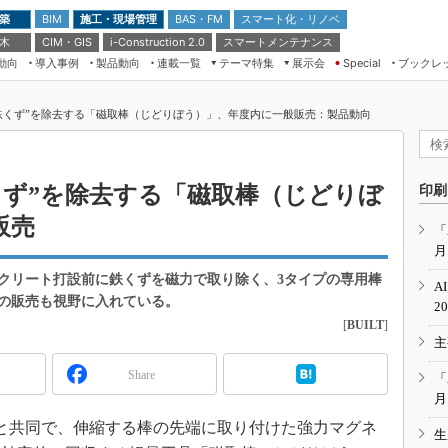
 築
施工・現場管理
BAS・FM
スマート化・リノベ
BIM
 木
CIM・GIS
スマートメンテナンス
i-Construction 2.0
動向
導入事例
製品動向
連載一覧
テーマ特集
展示会
ブックレ
Special
建設Tech NEXT BREAK
メンテナンス・レジリエンス
TOKYO2026
鉄くず”を除去する「磁取棒（じどりぼう）」、年度内に一般販売：製品動向
ドローンがもたらす建設業界の“ゲー
第8回 国際 建設・測量展
ムチェンジ” Ver.2.0
（CSPI2026）
脱3Kから新3Kへ導く建設×IT
第10回 JAPAN BUILD TOKYO－建
くず”を除去する「磁取棒（じどりぼ
印刷
築・土木・不動産の先端技術展－
“Society5.0”時代のスマートビル
販売
Japan Drone 2023
VR／ARが描くモノづくりのミライ
「
月
メンテナンス・レジリエンスOSAKA
2020
クリート打設前に鉄くずを磁力で取り除く、3タイプの専用棒
A
日本 ものづくりワールド 2020
けの販売も視野に入れている。
2
[
BUILT
]
メンテナンス・レジリエンスTOKYO
主
2019
IGAS2018
Share
「
月
機と共同で、伸縮する棒の先端に取り付けた強力マグネ
生