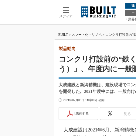
建
土
メディア
業界
BUILT
>
スマート化・リノベ
>
コンクリ打設前の“
製品動向
コンクリ打設前の“鉄
う）」、年度内に一般
大成建設と新潟精機は、建設現場でコン
を開発した。2021年度中には、一般向
2021年07月05日 11時00分 公開
印刷する
見る
大成建設は2021年6月、新潟精