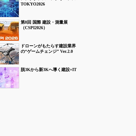
TOKYO2026
第8回 国際 建設・測量展
（CSPI2026）
ドローンがもたらす建設業界
の“ゲームチェンジ” Ver.2.0
脱3Kから新3Kへ導く建設×IT