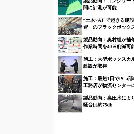
製品動向：コンクリー
間に計測が可能
“土木×AI”で起きる
習」のブラックボック
製品動向：奥村組が補
作業時間を40％削減可
施工：大型ボックスカ
建設が取得
施工：最短1日でPCa
工務店が物流センター
製品動向：高圧水によ
騒音は約75db