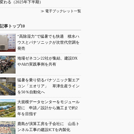
変わる（2025年下半期）
≫ 電子ブックレット一覧
記事トップ10
“高除湿力”で猛暑でも快適 積水ハ
ウスとパナソニックが次世代空調を
発売
地場ゼネコン22社が集結、建設DX
やAIの実践事例を共有
猛暑を乗り切るパナソニック製エア
コン「エオリア」 草津生産ライン
を50％自動化へ
大規模データセンターをモジュール
型に 申請／設計から施工まで約2
年を目指す
鹿島が演算工房を子会社に 山岳ト
ンネル工事の建設ICTを内製化