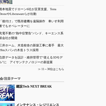
熊本地震でドローン6社が災害支援、Terra
DroneやLiberawareらが出動
「後付け」で既存建機を遠隔操作 車いす利用
者でもオペレーターに
充電不要の“熱中症警告”バンド、キーエンス系
新会社が開発
三井ホーム、木造校舎の新築工事に着手 最大
28mスパンの木造トラス採用
点群データを設計・維持管理で“使える3Dモデ
ル”に アイサンテクノロジーの新提案
≫
11～30位はこちら
会/注目テーマ
建設Tech NEXT BREAK
メンテナンス・レジリエンス