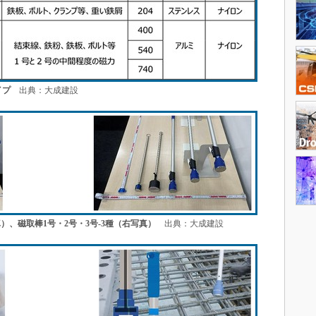
イプ
出典：大成建設
）、磁取棒1号・2号・3号-3種（右写真）
出典：大成建設