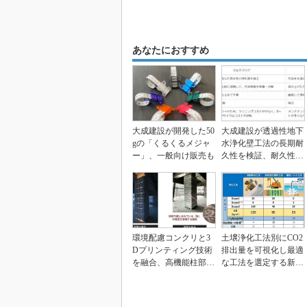
あなたにおすすめ
大成建設が開発した50
大成建設が透過性地下
gの「くるくるメジャ
水浄化壁工法の長期耐
ー」、一般向け販売も
久性を検証、耐久性予
測精度を向上
環境配慮コンクリと3
土壌浄化工法別にCO2
Dプリンティング技術
排出量を可視化し最適
を融合、高機能柱部材
な工法を選定する新ツ
を開発 大成建設
ール、大成建設