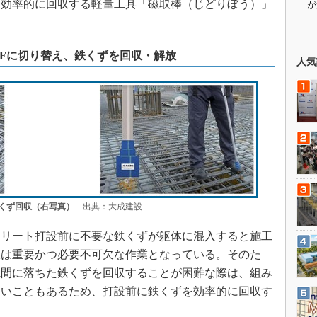
を効率的に回収する軽量工具「磁取棒（じどりぼう）」
が
FFに切り替え、鉄くずを回収・解放
人気
くず回収（右写真）
出典：大成建設
リート打設前に不要な鉄くずが躯体に混入すると施工
収は重要かつ必要不可欠な作業となっている。そのた
隙間に落ちた鉄くずを回収することが困難な際は、組み
ないこともあるため、打設前に鉄くずを効率的に回収す