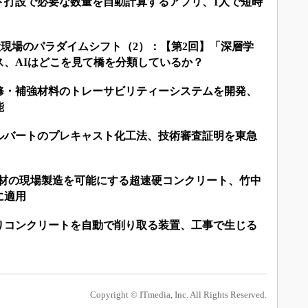
ト打設で必要な数量を自動計算するアプリ、1人で短時
建設現場のパラダイムシフト（2）：【第2回】「深層学
ス、AIはどこを見て橋を分類しているか？
修・補強材料のトレーサビリティーシステムを開発、
能
ルバートのプレキャスト化工法、技術審査証明を東急
部材の現場製造を可能にする超速硬コンクリート、竹中
に適用
りコンクリートを自動で削り取る装置、工事で生じる
Copyright © ITmedia, Inc. All Rights Reserved.