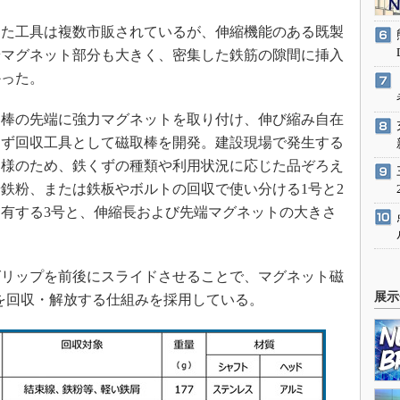
た工具は複数市販されているが、伸縮機能のある既製
端マグネット部分も大きく、密集した鉄筋の隙間に挿入
かった。
棒の先端に強力マグネットを取り付け、伸び縮み自在
くず回収工具として磁取棒を開発。建設現場で発生する
多様のため、鉄くずの種類や利用状況に応じた品ぞろえ
鉄粉、または鉄板やボルトの回収で使い分ける1号と2
有する3号と、伸縮長および先端マグネットの大きさ
リップを前後にスライドさせることで、マグネット磁
展示
ずを回収・解放する仕組みを採用している。