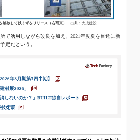
を解放して鉄くずをリリース（右写真）
出典：大成建設
で活用しながら改良を加え、2021年度夏を目途に新
る予定だという。
026年3月期第3四半期】
材展2026」
消しないのか？」BUILT独自レポート
策技術展