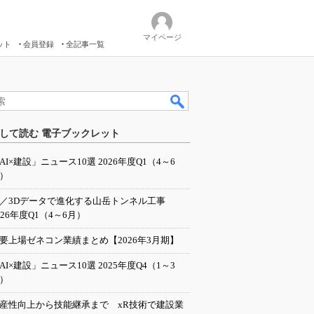
マイページ
ット
会員登録
全記事一覧
して読む 電子ブックレット
AI×建設」ニュース10選 2026年度Q1（4～6
）
I／3Dデータで進化する山岳トンネル工事
026年度Q1（4～6月）
要上場ゼネコン業績まとめ【2026年3月期】
AI×建設」ニュース10選 2025年度Q4（1～3
）
産性向上から技能継承まで xR技術で建設業