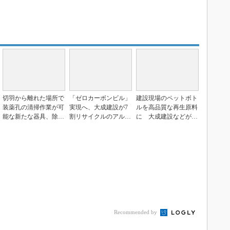
切羽から離れた場所で
「ゼロカーボンビル」
建設現場のペットボト
装薬孔の清掃作業が可
実現へ、大成建設が7
ルを高品質な再生原料
能な新たな器具、除去
割リサイクルのアルミ
に 大成建設などが
時間を50％削減
形材を採用
「ボトルtoボトル」
実...
Recommended by