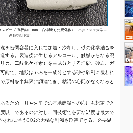
スビーズ 直径約0.1mm、右:製造した硬化体）
出典：東京大学生
産技術研究所
媒を密閉容器に入れて加熱・冷却し、砂の化学結合を
製造する。製造後に生じるアルコール、触媒からなる廃
シリカ、二酸化ケイ素）を主成分とする珪砂、砂岩、ガ
可能で、地殻はSiO
を主成分とする砂や砂利に覆われ
2
所で原料を半無限に調達でき、枯渇の心配がなくなると
もあるため、月や火星での基地建設への応用も想定でき
00度以上であるのに対し、同技術で必要な温度は最大で
費やそれに伴うCO2の大幅な削減も期待できる。必要温
。