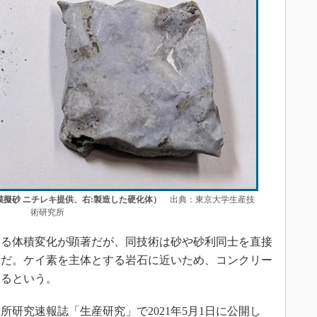
模擬砂 ニチレキ提供、右:製造した硬化体）
出典：東京大学生産技
術研究所
る体積変化が顕著だが、同技術は砂や砂利同士を直接
術だ。ケイ素を主体とする岩石に近いため、コンクリー
きるという。
研究速報誌「生産研究」で2021年5月1日に公開し