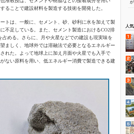
也准教授は、セメントや樹脂などの接着成分を用い
が
着することで建設材料を製造する技術を開発した。
ートは、一般に、セメント、砂、砂利に水を加えて製
人気
に不足している。また、セメント製造におけるCO2排
％を占める。さらに、月や火星などでの建設も現実味を
が望ましく、地球外では溶融法で必要となるエネルギー
とされた。よって地球上に加え月面や火星でも入手で
配がない原料を用い、低エネルギー消費で製造できる建