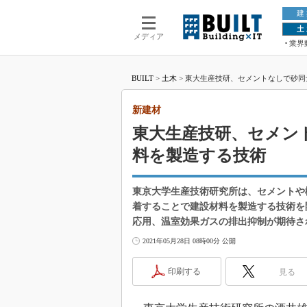
建
土
メディア
業界
BUILT
>
土木
>
東大生産技研、セメントなしで砂同
新建材
東大生産技研、セメン
料を製造する技術
東京大学生産技術研究所は、セメントや
着することで建設材料を製造する技術を
応用、温室効果ガスの排出抑制が期待さ
2021年05月28日 08時00分 公開
印刷する
見る