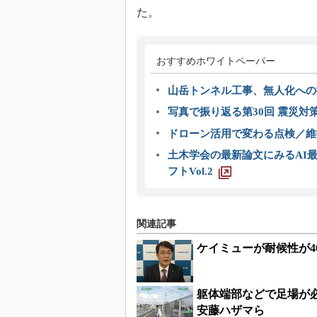
た。
おすすめホワイトペーパー
山岳トンネル工事、無人化への挑
写真で振り返る第30回 震災対
ドローン活用で変わる点検／維持
土木学会の最新論文にみるAI最
フトVol.2
関連記事
ケイミューが耐候性が4
躯体端部などで足場が
安藤ハザマら