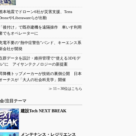
熊本地震でドローン6社が災害支援、Terra
DroneやLiberawareらが出動
「後付け」で既存建機を遠隔操作 車いす利用
者でもオペレーターに
充電不要の“熱中症警告”バンド、キーエンス系
新会社が開発
点群データを設計・維持管理で“使える3Dモデ
ル”に アイサンテクノロジーの新提案
昇降機トップメーカーが技術の裏側公開 日本
オーチスが「大人の社会科見学」開催
≫
11～30位はこちら
会/注目テーマ
建設Tech NEXT BREAK
メンテナンス・レジリエンス