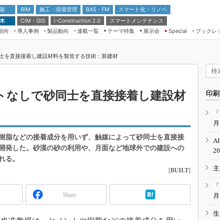
 築
施工・現場管理
BAS・FM
スマート化・リノベ
BIM
 木
CIM・GIS
スマートメンテナンス
i-Construction 2.0
動向
導入事例
製品動向
連載一覧
テーマ特集
展示会
ブックレ
Special
建設Tech NEXT BREAK
メンテナンス・レジリエンス
TOKYO2026
士を直接接着し建設材料を製造する技術：新建材
ドローンがもたらす建設業界の“ゲー
第8回 国際 建設・測量展
ムチェンジ” Ver.2.0
（CSPI2026）
脱3Kから新3Kへ導く建設×IT
第10回 JAPAN BUILD TOKYO－建
トなしで砂同士を直接接着し建設材
印刷
築・土木・不動産の先端技術展－
“Society5.0”時代のスマートビル
Japan Drone 2023
VR／ARが描くモノづくりのミライ
「
月
メンテナンス・レジリエンスOSAKA
2020
樹脂などの接着成分を用いず、触媒によって砂同士を直接接
A
日本 ものづくりワールド 2020
開発した。砂漠の砂の利用や、月面など地球外での建設への
2
れる。
メンテナンス・レジリエンスTOKYO
主
2019
[
BUILT
]
IGAS2018
「
Share
月
生