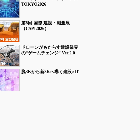
TOKYO2026
第8回 国際 建設・測量展
（CSPI2026）
ドローンがもたらす建設業界
の“ゲームチェンジ” Ver.2.0
脱3Kから新3Kへ導く建設×IT