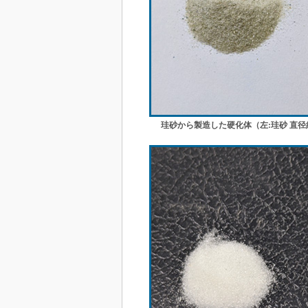
珪砂から製造した硬化体（左:珪砂 直径約