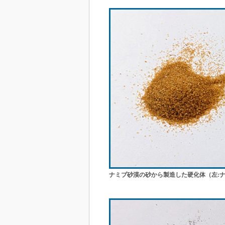
ナミブ砂漠の砂から製造した硬化体（左:ナ