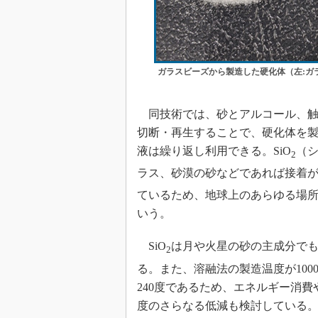
ガラスビーズから製造した硬化体（左:ガラ
同技術では、砂とアルコール、触
切断・再生することで、硬化体を
液は繰り返し利用できる。SiO
（
2
ラス、砂漠の砂などであれば接着が
ているため、地球上のあらゆる場
いう。
SiO
は月や火星の砂の主成分で
2
る。また、溶融法の製造温度が10
240度であるため、エネルギー消
度のさらなる低減も検討している