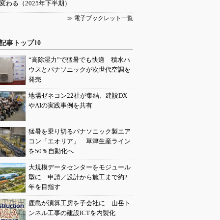
変わる（2025年下半期）
≫ 電子ブックレット一覧
記事トップ10
“高除湿力”で猛暑でも快適 積水ハ
ウスとパナソニックが次世代空調を
発売
地場ゼネコン22社が集結、建設DX
やAIの実践事例を共有
猛暑を乗り切るパナソニック製エア
コン「エオリア」 草津生産ライン
を50％自動化へ
大規模データセンターをモジュール
型に 申請／設計から施工まで約2
年を目指す
鹿島が演算工房を子会社に 山岳ト
ンネル工事の建設ICTを内製化