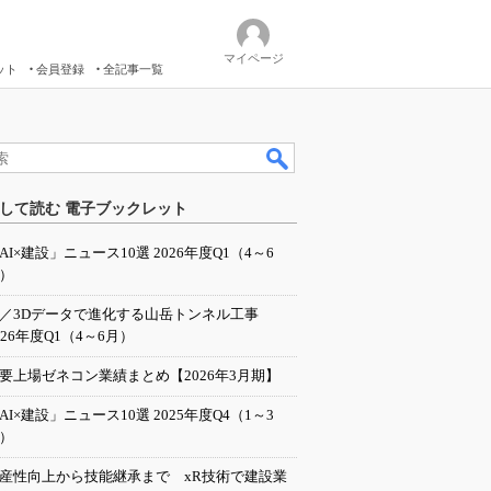
マイページ
ット
会員登録
全記事一覧
して読む 電子ブックレット
AI×建設」ニュース10選 2026年度Q1（4～6
）
I／3Dデータで進化する山岳トンネル工事
026年度Q1（4～6月）
要上場ゼネコン業績まとめ【2026年3月期】
AI×建設」ニュース10選 2025年度Q4（1～3
）
産性向上から技能継承まで xR技術で建設業