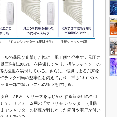
」「リモコンシャッター（JEM-A付）」「手動シャッターGR」
ートルの暴風が直撃した際に、風下側で発生する風圧力
圧性能1200Pa」を確保しており、標準シャッターの
1.5倍の強度を実現している。さらに、強風による飛来物
試験Cランク相当の堅牢性を備えており、重さ2キロの木
ャッター部で窓ガラスへの衝突を防げる。
脂窓「APW」シリーズをはじめとする新築用の全引
）で、リフォーム用の「マドリモ シャッター（非防
れまでシャッターの搭載が難しかった箇所や雨戸が付い
躯体は木造のみ。