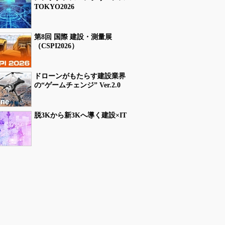
TOKYO2026
第8回 国際 建設・測量展
（CSPI2026）
ドローンがもたらす建設業界
の“ゲームチェンジ” Ver.2.0
脱3Kから新3Kへ導く建設×IT