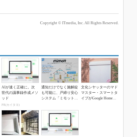
Copyright © ITmedia, Inc. All Rights Reserved.
AIが速く正確に。次
通知だけでなく施解錠
文化シヤッターのマド
世代の議事録作成メソ
も可能に、戸締り安心
マスター・スマートタ
ッド
システム「ミモット」
イプがGoogle Homeに
に新機能
対応
PR(カイタヨ)