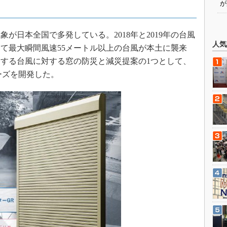
が
日本全国で多発している。2018年と2019年の台風
人気
して最大瞬間風速55メートル以上の台風が本土に襲来
する台風に対する窓の防災と減災提案の1つとして、
リーズを開発した。