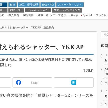
 築
施工・現場管理
BAS・FM
スマート化・リノベ
BIM
 木
CIM・GIS
スマートメンテナンス
i-Construction 2.0
動向
導入事例
製品動向
連載一覧
テーマ特集
展示会
ブックレ
Special
建設Tech NEXT BREAK
メンテナンス・レジリエンス
TOKYO2026
に耐えられるシャッター、YKK AP：製品動向
ドローンがもたらす建設業界の“ゲー
第8回 国際 建設・測量展
ムチェンジ” Ver.2.0
（CSPI2026）
脱3Kから新3Kへ導く建設×IT
第10回 JAPAN BUILD TOKYO－建
耐えられるシャッター、YKK AP
印刷
築・土木・不動産の先端技術展－
“Society5.0”時代のスマートビル
Japan Drone 2023
VR／ARが描くモノづくりのミライ
「
風に耐えられ、重さ2キロの木材が時速44キロで衝突しても壊れ
月
メンテナンス・レジリエンスOSAKA
2020
開発した。
A
[
BUILT
]
日本 ものづくりワールド 2020
2
メンテナンス・レジリエンスTOKYO
主
Share
2019
IGAS2018
「
き違い窓の損傷を防ぐ「耐風シャッターGR」シリーズを
月
生