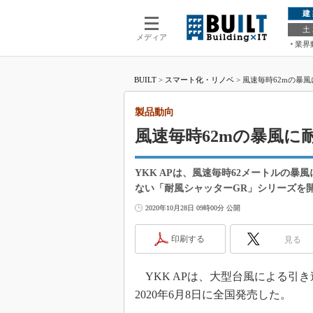
建
土
メディア
業界
BUILT
>
スマート化・リノベ
>
風速毎時62mの暴風
製品動向
風速毎時62mの暴風に
YKK APは、風速毎時62メートルの暴
ない「耐風シャッターGR」シリーズを
2020年10月28日 09時00分 公開
印刷する
見る
YKK APは、大型台風による引
2020年6月8日に全国発売した。