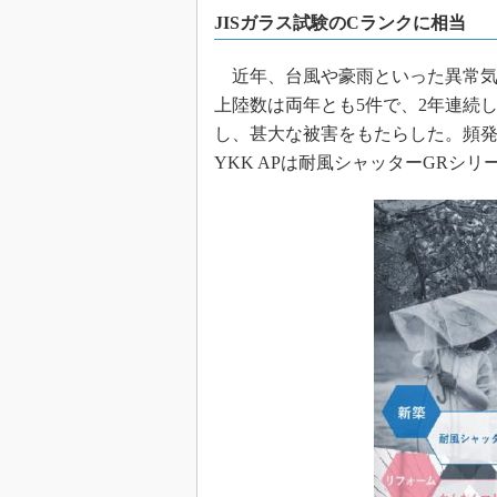
JISガラス試験のCランクに相当
近年、台風や豪雨といった異常気象が
上陸数は両年とも5件で、2年連続
し、甚大な被害をもたらした。頻発
YKK APは耐風シャッターGRシ