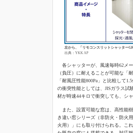
左から、「リモコンスリットシャッターGR
出典：YKK AP
各シャッターが、風速毎時62メ
（負圧）に耐えることが可能な「耐風
「耐風圧性能800Pa」と比較して
の衝突性能としては、JISガラス
材が時速44キロで衝突しても、シ
また、設置可能な窓は、高性能樹
き違い窓シリーズ（非防火・防火用
火用）」にも取り付けられる。こ
た既存の窓にも搭載できる。対応