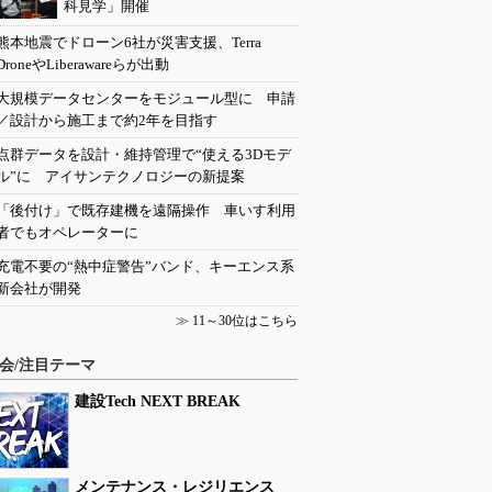
科見学」開催
熊本地震でドローン6社が災害支援、Terra
DroneやLiberawareらが出動
大規模データセンターをモジュール型に 申請
／設計から施工まで約2年を目指す
点群データを設計・維持管理で“使える3Dモデ
ル”に アイサンテクノロジーの新提案
「後付け」で既存建機を遠隔操作 車いす利用
者でもオペレーターに
充電不要の“熱中症警告”バンド、キーエンス系
新会社が開発
≫
11～30位はこちら
会/注目テーマ
建設Tech NEXT BREAK
メンテナンス・レジリエンス