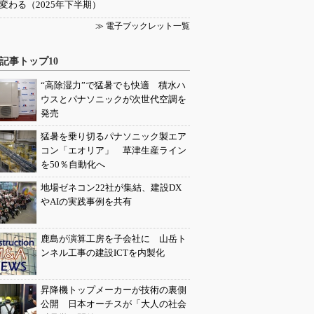
変わる（2025年下半期）
≫ 電子ブックレット一覧
記事トップ10
“高除湿力”で猛暑でも快適 積水ハ
ウスとパナソニックが次世代空調を
発売
猛暑を乗り切るパナソニック製エア
コン「エオリア」 草津生産ライン
を50％自動化へ
地場ゼネコン22社が集結、建設DX
やAIの実践事例を共有
鹿島が演算工房を子会社に 山岳ト
ンネル工事の建設ICTを内製化
昇降機トップメーカーが技術の裏側
公開 日本オーチスが「大人の社会