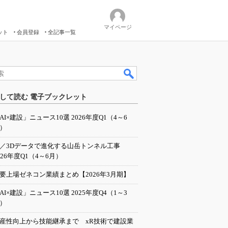
マイページ
ット
会員登録
全記事一覧
して読む 電子ブックレット
AI×建設」ニュース10選 2026年度Q1（4～6
）
I／3Dデータで進化する山岳トンネル工事
026年度Q1（4～6月）
要上場ゼネコン業績まとめ【2026年3月期】
AI×建設」ニュース10選 2025年度Q4（1～3
）
産性向上から技能継承まで xR技術で建設業