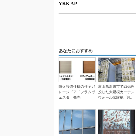
YKK AP
あなたにおすすめ
防火設備仕様の住宅ガ
富山県滑川市で22億円
レージドア「フラムヴ
投じた大規模カーテン
ェスタ」発売
ウォール試験棟「N-C
ueB」の運用開...