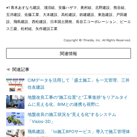
※1 青木あすなろ建設、淺沼組、安藤ハザマ、奥村組、北野建設、熊谷組、
五洋建設、佐藤工業、大末建設、高松建設、鉄建建設、東急建設、戸田建
設、飛島建設、西松建設、日本国土開発、長谷工コーポレーション、ピーエ
ス三菱、松村組、矢作建設工業
Copyright © ITmedia, Inc. All Rights Reserved.
関連情報
関連記事
CIMデータを活用して「盛土施工」を一元管理、三井
住友建設
地盤改良工事の“施工位置”と“工事進捗”をリアルタイ
ムに見える化、BIMとの連携も視野に
地盤改良の施工状況を“見える化”するシステム
「Visios-3D」
飛島建設、「to施工BPOサービス」導入で施工管理体