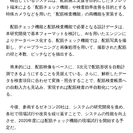
構想しているシステムは、配筋施工支援を目的にしたタブレッ
ト端末による「配筋チェック機能」や検査効率改善を目的とする
特殊カメラなどを用いた「配筋検査機能」の両機能を実装する。
配筋チェック機能と配筋検査機能で必要となる設計データは、
本研究開発で基本フォーマットを検討し、AIを用いたエンジンに
よりデータベース化する。配筋チェック機能では、配筋写真を撮
影し、ディープラーニングと画像処理を用いて、撮影された配筋
の径と本数、ピッチなどを抽出する。
将来的には、配筋映像をベースに、3次元で配筋形状を自動計
測できるようにすることを見据えている。さらに、解析したデー
タを検査項目に合わせて変換・照合することで、配筋検査帳票へ
の自動入力も見込み、実現すれば配筋検査の半自動化につなが
る。
今後、参画するゼネコン20社は、システムの研究開発を進め、
各社で現場試行や改良を繰り返すことで、システムの性能を向上
させ、2020年度には配筋チェック機能の現場試行を開始する予
定だ。