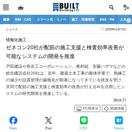
建築
BIM・CAD
スマート化・リノベ
施工・現場管理
BAS・FM
土木
ニュース
2020年3月11日
情報化施工
ゼネコン20社が配筋の施工支援と検査効率改善が
可能なシステムの開発を推進
戸田建設や長谷工コーポレーション、奥村組、安藤ハザマなどの
総合建設会社20社は、近年、建築土木工事の躯体作業で、熟練工
の減少や品質管理の厳格化が顕著になってきている状況を受け、
共同で配筋の施工支援と検査効率の改善が行えるAIを活用したシ
ステムの研究開発を推進している。
[BUILT]
PC用表示
関連情報
Share
Post
LINE
Hatena