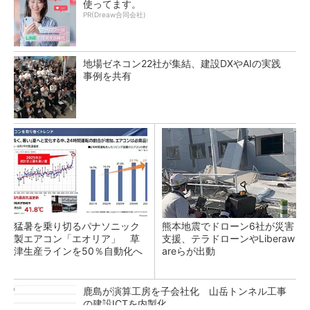
使ってます。
PR(Dreaw合同会社)
地場ゼネコン22社が集結、建設DXやAIの実践
事例を共有
猛暑を乗り切るパナソニック
熊本地震でドローン6社が災害
製エアコン「エオリア」 草
支援、テラドローンやLiberaw
津生産ラインを50％自動化へ
areらが出動
鹿島が演算工房を子会社化 山岳トンネル工事
の建設ICTを内製化