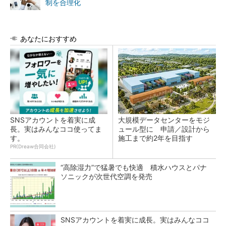
制を合理化
あなたにおすすめ
SNSアカウントを着実に成
大規模データセンターをモジ
長。実はみんなココ使ってま
ュール型に 申請／設計から
す。
施工まで約2年を目指す
PR(Dreaw合同会社)
“高除湿力”で猛暑でも快適 積水ハウスとパナ
ソニックが次世代空調を発売
SNSアカウントを着実に成長。実はみんなココ