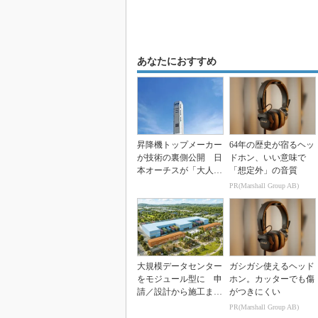
あなたにおすすめ
昇降機トップメーカー
64年の歴史が宿るヘッ
が技術の裏側公開 日
ドホン、いい意味で
本オーチスが「大人の
「想定外」の音質
社会科見学」開催
PR(Marshall Group AB)
大規模データセンター
ガシガシ使えるヘッド
をモジュール型に 申
ホン。カッターでも傷
請／設計から施工まで
がつきにくい
約2年を目指す
PR(Marshall Group AB)