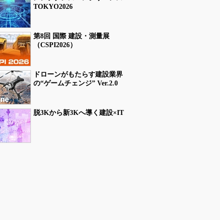
TOKYO2026
第8回 国際 建設・測量展
（CSPI2026）
ドローンがもたらす建設業界
の“ゲームチェンジ” Ver.2.0
脱3Kから新3Kへ導く建設×IT