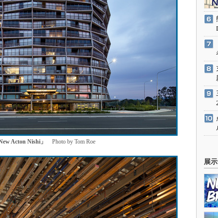
cton Nishi」
Photo by Tom Roe
展示