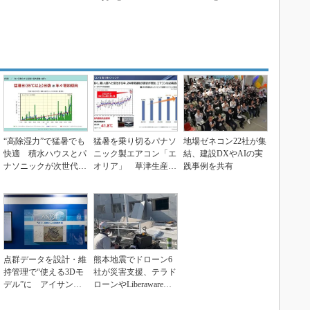
“高除湿力”で猛暑でも
猛暑を乗り切るパナソ
地場ゼネコン22社が集
快適 積水ハウスとパ
ニック製エアコン「エ
結、建設DXやAIの実
ナソニックが次世代空
オリア」 草津生産ラ
践事例を共有
調を発売
インを50％自動化へ
点群データを設計・維
熊本地震でドローン6
持管理で“使える3Dモ
社が災害支援、テラド
デル”に アイサンテ
ローンやLiberawareら
クノロジーの新提案
が出動