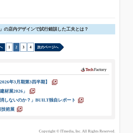
NS」の店内デザインで試行錯誤した工夫とは？
へ
1
|
2
|
3
|
4
次のページへ
026年3月期第3四半期】
材展2026」
消しないのか？」BUILT独自レポート
策技術展
Copyright © ITmedia, Inc. All Rights Reserved.