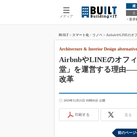
建
土
メディア
業界
BUILT
>
スマート化・リノベ
>
AirbnbやLINEの
alternatives―Vol.2（2/4 ページ）
Architecture & Interior Design alternati
AirbnbやLINEの
堂」を運営する理由―
改革
2019年11月21日 05時05分 公開
印刷する
見る
前のページ