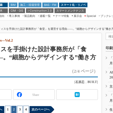
 築
施工・現場管理
BAS・FM
スマート化・リノベ
BIM
 木
CIM・GIS
スマートメンテナンス
i-Construction 2.0
動向
導入事例
製品動向
連載一覧
テーマ特集
展示会
ブックレ
Special
建設Tech NEXT BREAK
メンテナンス・レジリエンス
TOKYO2026
オフィスを手掛けた設計事務所が「食堂」を運営する理由――。“細胞からデザインする”働き方改革：Architec
ドローンがもたらす建設業界の“ゲー
第8回 国際 建設・測量展
ムチェンジ” Ver.2.0
（CSPI2026）
ves―Vol.2
脱3Kから新3Kへ導く建設×IT
第10回 JAPAN BUILD TOKYO－建
オフィスを手掛けた設計事務所が「食
印刷
築・土木・不動産の先端技術展－
“Society5.0”時代のスマートビル
―。“細胞からデザインする”働き方
Japan Drone 2023
VR／ARが描くモノづくりのミライ
「
月
メンテナンス・レジリエンスOSAKA
2020
（2/4 ページ）
A
日本 ものづくりワールド 2020
2
[
石原忍
，
BUILT
]
メンテナンス・レジリエンスTOKYO
主
2019
IGAS2018
Share
「
月
へ
1
|
2
|
3
|
4
次のページへ
生