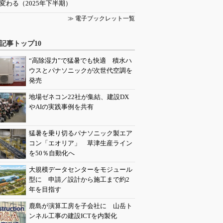
変わる（2025年下半期）
≫ 電子ブックレット一覧
記事トップ10
“高除湿力”で猛暑でも快適 積水ハ
ウスとパナソニックが次世代空調を
発売
地場ゼネコン22社が集結、建設DX
やAIの実践事例を共有
猛暑を乗り切るパナソニック製エア
コン「エオリア」 草津生産ライン
を50％自動化へ
大規模データセンターをモジュール
型に 申請／設計から施工まで約2
年を目指す
鹿島が演算工房を子会社に 山岳ト
ンネル工事の建設ICTを内製化