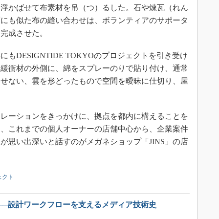
に浮かばせて布素材を吊（つ）るした。石や煉瓦（れん
面にも似た布の縫い合わせは、ボランティアのサポータ
て完成させた。
もDESIGNTIDE TOKYOのプロジェクトを引き受け
な緩衝材の外側に、綿をスプレーのりで貼り付け、通常
させない、雲を形どったもので空間を曖昧に仕切り、屋
レーションをきっかけに、拠点を都内に構えることを
も、これまでの個人オーナーの店舗中心から、企業案件
が思い出深いと話すのがメガネショップ「JINS」の店
ジェクト
へ──設計ワークフローを支えるメディア技術史