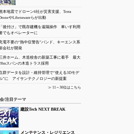
熊本地震でドローン6社が災害支援、Terra
DroneやLiberawareらが出動
「後付け」で既存建機を遠隔操作 車いす利用
者でもオペレーターに
充電不要の“熱中症警告”バンド、キーエンス系
新会社が開発
三井ホーム、木造校舎の新築工事に着手 最大
28mスパンの木造トラス採用
点群データを設計・維持管理で“使える3Dモデ
ル”に アイサンテクノロジーの新提案
≫
11～30位はこちら
会/注目テーマ
建設Tech NEXT BREAK
メンテナンス・レジリエンス