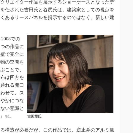
のクリエイター作品を展示するショーケースとなったデ
計を任された吉田氏と谷尻氏は、建築家としての視点を
良くあるリースパネルを掲示するのではなく、新しい建
2008での
一つの作品に
を壁で完全に
建物の空間を
並ぶことで、
。布は四方を
が通れる開口
合わせて、ス
緩やかにつな
はない意識と
」
。
※1
吉田愛氏
る構造が必要だが、この作品では、逆止弁のアルミ風