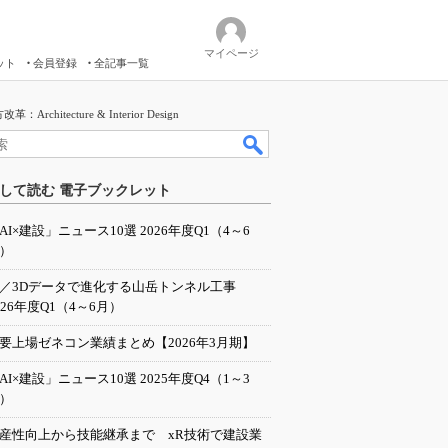
マイページ
ット
会員登録
全記事一覧
ture & Interior Design
して読む 電子ブックレット
AI×建設」ニュース10選 2026年度Q1（4～6
）
I／3Dデータで進化する山岳トンネル工事
026年度Q1（4～6月）
要上場ゼネコン業績まとめ【2026年3月期】
AI×建設」ニュース10選 2025年度Q4（1～3
）
産性向上から技能継承まで xR技術で建設業