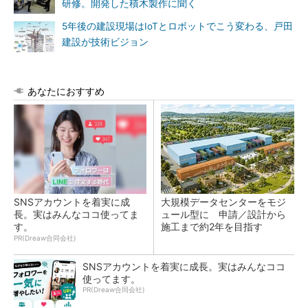
研修。開発した積木製作に聞く
5年後の建設現場はIoTとロボットでこう変わる、戸田
建設が技術ビジョン
あなたにおすすめ
SNSアカウントを着実に成
大規模データセンターをモジ
長。実はみんなココ使ってま
ュール型に 申請／設計から
す。
施工まで約2年を目指す
PR(Dreaw合同会社)
SNSアカウントを着実に成長。実はみんなココ
使ってます。
PR(Dreaw合同会社)