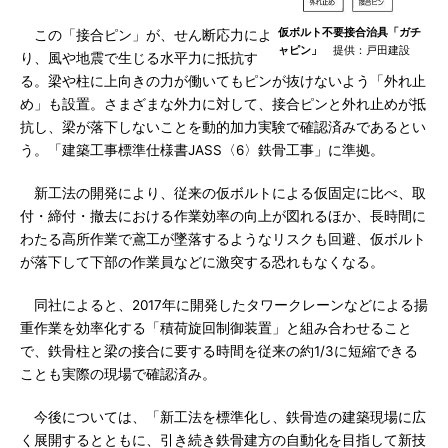
仮ボルト不要接合治具「ガチ
この「接合ピン」が、せん断応力によ
ャピン」
提供：戸田建設
り、風や地震で生じる水平力に抵抗す
る。梁や柱に上向きの力が働いてもピンが抜けないよう「外れ止
め」も設置。さまざまな外力に対して、接合ピンと外れ止めが抵
抗し、梁が落下しないことを動的加力実験で確認済みであるとい
う。「建築工事標準仕様書JASS〈6〉鉄骨工事」に準拠。
新工法の開発により、従来の仮ボルトによる仮固定に比べ、取
付・締付・撤去における作業効率の向上が図れるほか、長時間に
わたる高所作業で鳶工が墜落するようなリスクも回避、仮ボルト
が落下して下部の作業員などに激突する恐れもなくなる。
同社によると、2017年に開発したタワークレーンなどによる揚
重作業を効率化する「積荷旋回制御装置」と組み合わせること
で、鉄骨柱と梁の接合に要する時間を従来の約1/3に短縮できる
ことも実際の現場で確認済み。
今後については、「新工法を標準化し、鉄骨造の建築現場に広
く展開するとともに、引き続き鉄骨建方の自動化を目指して新技