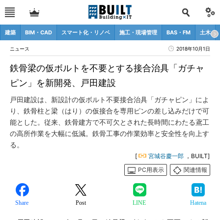
建築
BIM・CAD
スマート化・リノベ
施工・現場管理
BAS・FM
土木
ニュース
2018年10月1日
鉄骨梁の仮ボルトを不要とする接合治具「ガチャ
ピン」を新開発、戸田建設
戸田建設は、新設計の仮ボルト不要接合治具「ガチャピン」によ
り、鉄骨柱と梁（はり）の仮接合を専用ピンの差し込みだけで可
能とした。従来、鉄骨建方で不可欠とされた長時間にわたる鳶工
の高所作業を大幅に低減。鉄骨工事の作業効率と安全性を向上す
る。
[
宮城谷慶一郎
，BUILT]
PC用表示
関連情報
Share
Post
LINE
Hatena