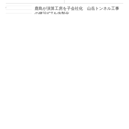
鹿島が演算工房を子会社化 山岳トンネル工事
の建設ICTを内製化
充電不要の“熱中症警告”バンド、キーエンス系
新会社が開発
昇降機トップメーカーが技術の裏側公開 日本
オーチスが「大人の社会科見学」開催