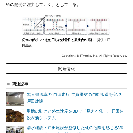
術の開発に注力していく」としている。
従来の仮ボルトを使用した鉄骨柱と梁接合の流れ
提供：戸
田建設
Copyright © ITmedia, Inc. All Rights Reserved.
関連情報
関連記事
無人搬送車の“自律走行”で資機材の自動搬送を実現、
戸田建設
重機の動きと盛土速度を3Dで「見える化」、戸田建
設が新システム
清水建設・戸田建設が監修した死の危険を感じるVR