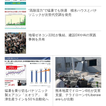
“高除湿力”で猛暑でも快適 積水ハウスとパナ
ソニックが次世代空調を発売
地場ゼネコン22社が集結、建設DXやAIの実践
事例を共有
猛暑を乗り切るパナソニック
熊本地震でドローン6社が災害
製エアコン「エオリア」 草
支援、テラドローンやLiberaw
津生産ラインを50％自動化へ
areらが出動