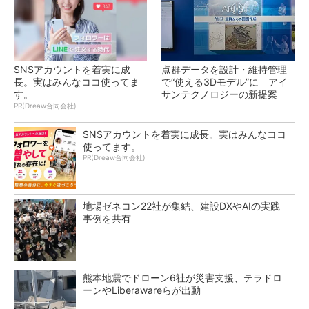
SNSアカウントを着実に成
点群データを設計・維持管理
長。実はみんなココ使ってま
で“使える3Dモデル”に アイ
す。
サンテクノロジーの新提案
PR(Dreaw合同会社)
SNSアカウントを着実に成長。実はみんなココ
使ってます。
PR(Dreaw合同会社)
地場ゼネコン22社が集結、建設DXやAIの実践
事例を共有
熊本地震でドローン6社が災害支援、テラドロ
ーンやLiberawareらが出動