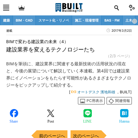
建築
BIM・CAD
スマート化・リノベ
施工・現場管理
BAS・FM
土木
連載
2017年3月2日
BIMで変わる建設業の未来（4）
建設業界を変えるテクノロジーたち
（2/3 ページ）
BIMを筆頭に、建設業界に関連する最新技術の活用状況の現在
と、今後の展望について解説していく本連載。第4回では建設業
界にイノベーションをもたらす可能性があるさまざまなテクノロ
ジーをピックアップして紹介する。
[
オートデスク 濱地和雄
，BUILT]
PC用表示
関連情報
Share
Post
LINE
Hatena
前のページへ
次のページへ