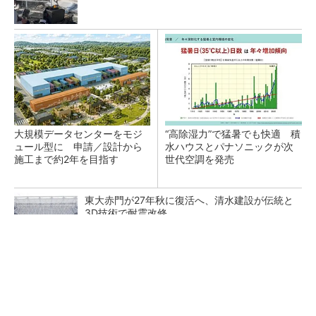
大規模データセンターをモジ
“高除湿力”で猛暑でも快適 積
ュール型に 申請／設計から
水ハウスとパナソニックが次
施工まで約2年を目指す
世代空調を発売
東大赤門が27年秋に復活へ、清水建設が伝統と
3D技術で耐震改修
猛暑を乗り切るパナソニック製エアコン「エオ
リア」 草津生産ラインを50％自動化へ