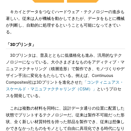
キカイとデータをつなぐハードウェア・テクノロジーの進歩も
著しい。従来は人が機械を動かしてきたが、データをもとに機械
が判断し、自動的に処理するということも可能になってきてい
る。
「3Dプリンタ」
3Dプリンタは、普及とともに低価格化も進み、汎用的なテク
ノロジーになっている。大小さまざまなものをアディティブ・マ
ニュファクチャリング（積層造形）で製作でき、モノづくりやデ
ザイン手法に変化をもたらしている。例えば、Continuous
Composites社は3Dプリントを進化させた
「コンティニュアス・
スケールド・マニュファクチャリング（CSM）」
というプロセ
スを開発している。
これは複数の材料を同時に、設計データ通りの位置に配置した
状態でプリントするテクノロジーだ。従来は製作不可能だった形
状、全く新しい材質特性を持った部品を製作でき、従来は想像し
かできなかったものをモノとして自由に具現化できる時代になり