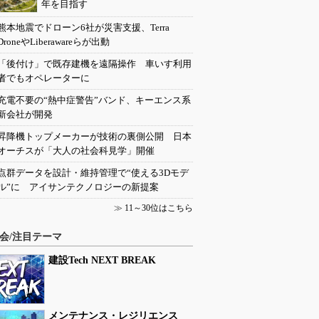
年を目指す
熊本地震でドローン6社が災害支援、Terra
DroneやLiberawareらが出動
「後付け」で既存建機を遠隔操作 車いす利用
者でもオペレーターに
充電不要の“熱中症警告”バンド、キーエンス系
新会社が開発
昇降機トップメーカーが技術の裏側公開 日本
オーチスが「大人の社会科見学」開催
点群データを設計・維持管理で“使える3Dモデ
ル”に アイサンテクノロジーの新提案
≫
11～30位はこちら
会/注目テーマ
建設Tech NEXT BREAK
メンテナンス・レジリエンス