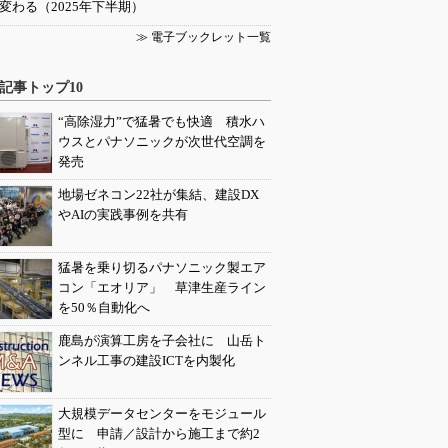
変わる（2025年下半期）
≫ 電子ブックレット一覧
記事トップ10
“高除湿力”で猛暑でも快適 積水ハ
ウスとパナソニックが次世代空調を
発売
地場ゼネコン22社が集結、建設DX
やAIの実践事例を共有
猛暑を乗り切るパナソニック製エア
コン「エオリア」 草津生産ライン
を50％自動化へ
鹿島が演算工房を子会社に 山岳ト
ンネル工事の建設ICTを内製化
大規模データセンターをモジュール
型に 申請／設計から施工まで約2