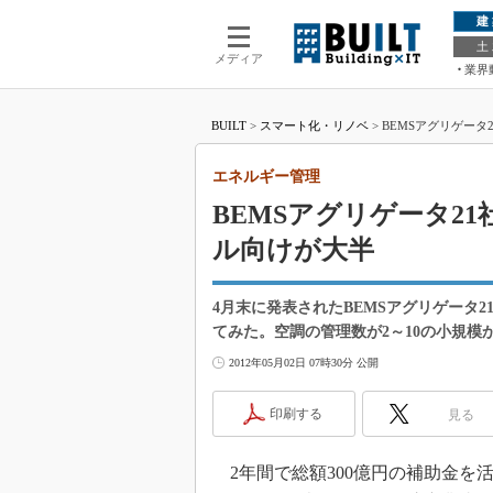
建
土
メディア
業界
BUILT
>
スマート化・リノベ
>
BEMSアグリゲー
エネルギー管理
BEMSアグリゲータ2
ル向けが大半
4月末に発表されたBEMSアグリゲータ
てみた。空調の管理数が2～10の小規
2012年05月02日 07時30分 公開
印刷する
見る
2年間で総額300億円の補助金を