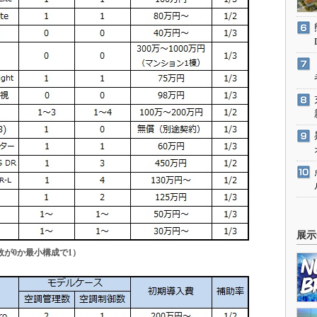
展示
数が0か最小構成で1）