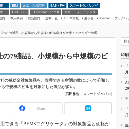
 築
施工・現場管理
BAS・FM
スマート化・リノベ
BIM
 木
CIM・GIS
スマートメンテナンス
i-Construction 2.0
動向
導入事例
製品動向
連載一覧
テーマ特集
展示会
ブックレ
Special
建設Tech NEXT BREAK
メンテナンス・レジリエンス
TOKYO2026
タ21社の79製品、小規模から中規模のビル向けが大半：エネルギー管理
ドローンがもたらす建設業界の“ゲー
第8回 国際 建設・測量展
ムチェンジ” Ver.2.0
（CSPI2026）
脱3Kから新3Kへ導く建設×IT
第10回 JAPAN BUILD TOKYO－建
1社の79製品、小規模から中規模のビ
印刷
築・土木・不動産の先端技術展－
“Society5.0”時代のスマートビル
Japan Drone 2023
VR／ARが描くモノづくりのミライ
「
月
メンテナンス・レジリエンスOSAKA
2020
21社の補助金対象製品を、管理できる空調の数によって分類し
A
日本 ものづくりワールド 2020
模から中規模のビルを対象にした製品が多い。
2
[
石田雅也
，
スマートジャパン
]
メンテナンス・レジリエンスTOKYO
主
2019
IGAS2018
Share
「
月
活用できる「BEMSアグリゲータ」の対象製品と価格が
生