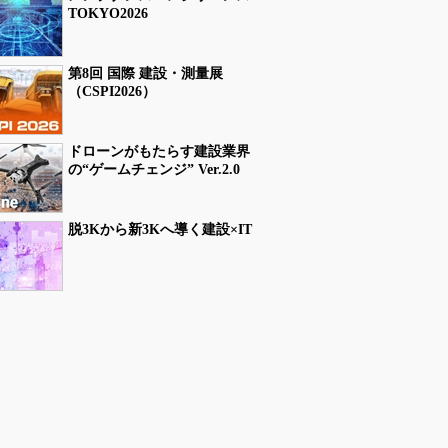
TOKYO2026
第8回 国際 建設・測量展
（CSPI2026）
ドローンがもたらす建設業界
の“ゲームチェンジ” Ver.2.0
脱3Kから新3Kへ導く建設×IT