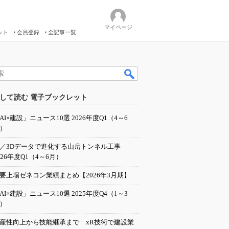
マイページ
ット
会員登録
全記事一覧
して読む 電子ブックレット
AI×建設」ニュース10選 2026年度Q1（4～6
）
I／3Dデータで進化する山岳トンネル工事
026年度Q1（4～6月）
要上場ゼネコン業績まとめ【2026年3月期】
AI×建設」ニュース10選 2025年度Q4（1～3
）
産性向上から技能継承まで xR技術で建設業