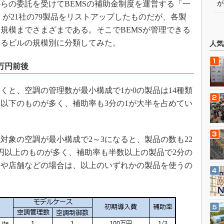
らの委託を受けてBEMSの補助金制度を運営する「一
が
が21社の79製品をリストアップしたものだが、各製
規模までさまざまである。そこでBEMSが管理できる
するビルの規模別に分類してみた。
人気
万円前後
と、空調の管理数が最小構成で1か0の製品は14種類
円以下のものが多く、補助率も3分の1が大半を占めてい
象の空調が最小構成で2～3になると、製品の数も22
万円以上のものが多く、補助率も半数以上の製品で2分の
スや店舗などの場合は、以上のいずれかの製品を使うの