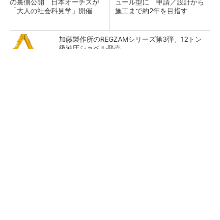
の裏側公開 日本オーチスが
ュール型に 申請／設計から
「大人の社会科見学」開催
施工まで約2年を目指す
加藤製作所のREGZAMシリーズ第3弾、12トン
級油圧ショベル発売
秋葉原に9階建て木造ハイブリッドオフィスが
完成 サンケイビル
充電不要の“熱中症警告”バンド、キーエンス系
新会社が開発