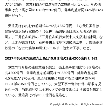
の1542億円、営業利益が同2.0％増の239億円となった。その他
事業は売上高が同18.0％増の207億円、営業利益が同1.4％増の23
億円だった。
受注高はおおむね前期並みの2兆4362億円。主な受注案件は、
建築が京浜急行電鉄の「（仮称）品川駅西口地区Ａ地区新築計
画」、三井住友銀行の「三井住友銀行大阪中央支店建替計画」な
ど、土木が東京都の「石神井川上流地下調節池工事」、関西高速
鉄道の「なにわ筋線JR堀江シールドＴ他土木工事」など。
2027年3月期の連結売上高は15.8％増の2兆4200億円と予想
2027年3月期の連結業績予想は、売上高を前期比15.8％増の2
兆4200億円、営業利益を前期同様の1880億円、経常利益を同
4.5％減の1870億円、親会社株主に帰属する当期純利益を同
11.2％減の1510億円としている。大型工事の進捗に伴い増収を見
込む一方、当期純利益は金利などの外部要因により減収を想定し
ている。受注高は2兆3300億円を見込む。
Copyright © ITmedia, Inc. All Rights Reserved.