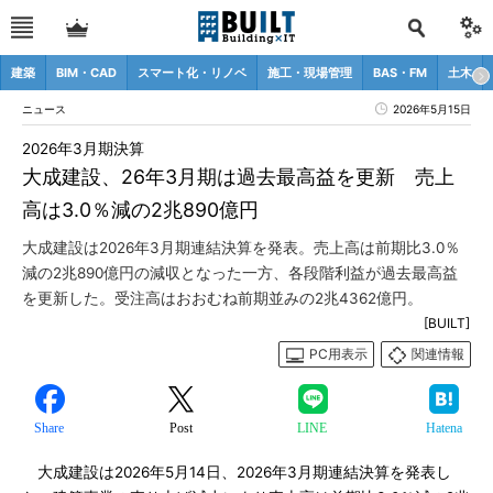
建築
BIM・CAD
スマート化・リノベ
施工・現場管理
BAS・FM
土木
ニュース
2026年5月15日
2026年3月期決算
大成建設、26年3月期は過去最高益を更新 売上
高は3.0％減の2兆890億円
大成建設は2026年3月期連結決算を発表。売上高は前期比3.0％
減の2兆890億円の減収となった一方、各段階利益が過去最高益
を更新した。受注高はおおむね前期並みの2兆4362億円。
[BUILT]
PC用表示
関連情報
Share
Post
LINE
Hatena
大成建設は2026年5月14日、2026年3月期連結決算を発表し