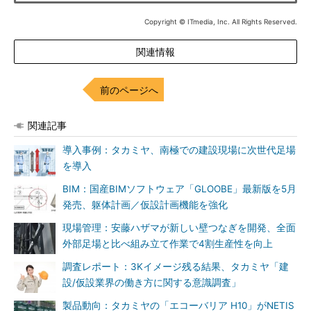
Copyright © ITmedia, Inc. All Rights Reserved.
関連情報
前のページへ
関連記事
導入事例：タカミヤ、南極での建設現場に次世代足場
を導入
BIM：国産BIMソフトウェア「GLOOBE」最新版を5月
発売、躯体計画／仮設計画機能を強化
現場管理：安藤ハザマが新しい壁つなぎを開発、全面
外部足場と比べ組み立て作業で4割生産性を向上
調査レポート：3Kイメージ残る結果、タカミヤ「建
設/仮設業界の働き方に関する意識調査」
製品動向：タカミヤの「エコーバリア H10」がNETIS