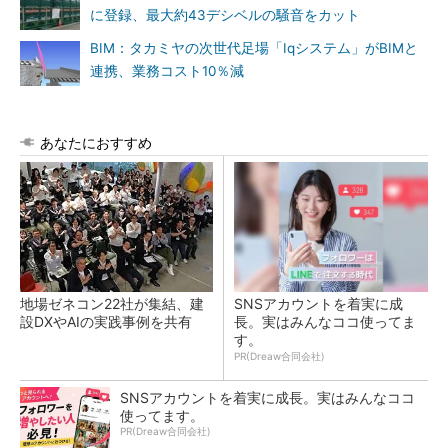
に登録、最大約43デシベルの騒音をカット
BIM：タカミヤの次世代足場「Iqシステム」がBIMと
連携、業務コスト10％減
あなたにおすすめ
地場ゼネコン22社が集結、建
SNSアカウントを着実に成
設DXやAIの実践事例を共有
長。実はみんなココ使ってま
す。
PR(Dreaw合同会社)
SNSアカウントを着実に成長。実はみんなココ
使ってます。
PR(Dreaw合同会社)