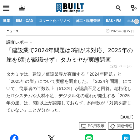
建築
BIM・CAD
スマート化・リノベ
施工・現場管理
BAS・FM
土木
ニュース
2025年3月27日
調査レポート
「建設業で2024年問題は3割が未対応、2025年の
崖を6割が認識せず」タカミヤが実態調査
（2/2 ページ）
タカミヤは、建設／仮設業界が直面する「2024年問題」と
「2025年の崖」について実態を調査した。「2024年問題」につ
いて、従事者の半数以上（51.3%）が認識不足と回答。老朽化し
たITシステムや人材不足、デジタル化の遅れが発生する「2025
年の崖」は、6割以上が認識しておらず、約半数が「対策を講じ
ていない」ことが分かった。
[BUILT]
PC用表示
関連情報