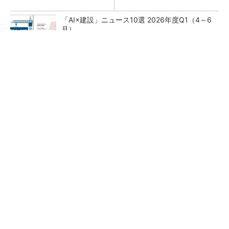
「AI×建設」ニュース10選 2026年度Q1（4～6
月）
「後付け」で既存建機を遠隔操作 車いす利用
者でもオペレーターに
スキャン不要の巡回ロボと制御システム BIM
／CIMを走行地図や現場管理に活用