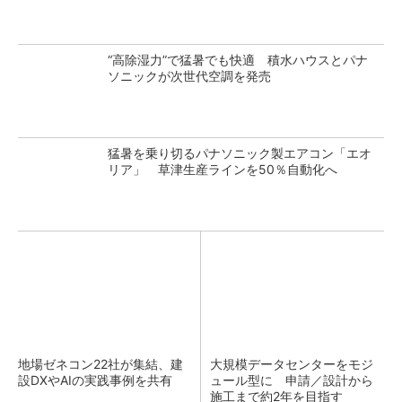
“高除湿力”で猛暑でも快適 積水ハウスとパナ
ソニックが次世代空調を発売
猛暑を乗り切るパナソニック製エアコン「エオ
リア」 草津生産ラインを50％自動化へ
地場ゼネコン22社が集結、建
大規模データセンターをモジ
設DXやAIの実践事例を共有
ュール型に 申請／設計から
施工まで約2年を目指す