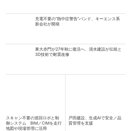
充電不要の“熱中症警告”バンド、キーエンス系
新会社が開発
東大赤門が27年秋に復活へ、清水建設が伝統と
3D技術で耐震改修
スキャン不要の巡回ロボと制
戸田建設、生成AIで安全／品
御システム BIM／CIMを走行
質管理を支援
地図や現場管理に活用