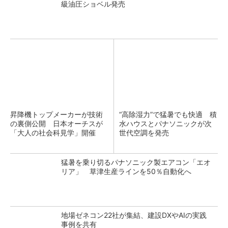
級油圧ショベル発売
昇降機トップメーカーが技術
“高除湿力”で猛暑でも快適 積
の裏側公開 日本オーチスが
水ハウスとパナソニックが次
「大人の社会科見学」開催
世代空調を発売
猛暑を乗り切るパナソニック製エアコン「エオ
リア」 草津生産ラインを50％自動化へ
地場ゼネコン22社が集結、建設DXやAIの実践
事例を共有