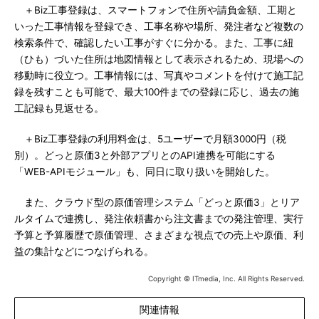
＋Biz工事登録は、スマートフォンで住所や請負金額、工期と
いった工事情報を登録でき、工事名称や場所、発注者など複数の
検索条件で、確認したい工事がすぐに分かる。また、工事に紐
（ひも）づいた住所は地図情報として表示されるため、現場への
移動時に役立つ。工事情報には、写真やコメントを付けて施工記
録を残すことも可能で、最大100件までの登録に応じ、過去の施
工記録も見返せる。
＋Biz工事登録の利用料金は、5ユーザーで月額3000円（税
別）。どっと原価3と外部アプリとのAPI連携を可能にする
「WEB-APIモジュール」も、同日に取り扱いを開始した。
また、クラウド型の原価管理システム「どっと原価3」とリア
ルタイムで連携し、発注依頼書から注文書までの発注管理、実行
予算と予算履歴で原価管理、さまざまな視点での売上や原価、利
益の集計などにつなげられる。
Copyright © ITmedia, Inc. All Rights Reserved.
関連情報