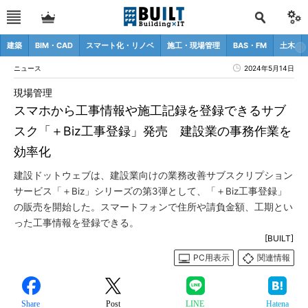
建築
BIM・CAD
スマート化・リノベ
施工・現場管理
BAS・FM
土木
ニュース
2024年5月14日
現場管理
スマホから工事情報や施工記録を登録できるサブ
スク「＋Biz工事登録」発売 建設業の事務作業を
効率化
建設ドットウェブは、建設業向けの業務改善サブスクリプション
サービス「＋Biz」シリーズの第3弾として、「＋Biz工事登録」
の販売を開始した。スマートフォンで住所や請負金額、工期とい
った工事情報を登録できる。
[BUILT]
PC用表示
関連情報
Share
Post
LINE
Hatena