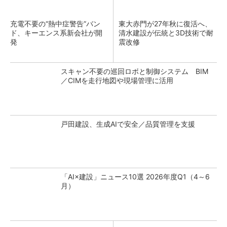
充電不要の“熱中症警告”バン
東大赤門が27年秋に復活へ、
ド、キーエンス系新会社が開
清水建設が伝統と3D技術で耐
発
震改修
スキャン不要の巡回ロボと制御システム BIM
／CIMを走行地図や現場管理に活用
戸田建設、生成AIで安全／品質管理を支援
「AI×建設」ニュース10選 2026年度Q1（4～6
月）