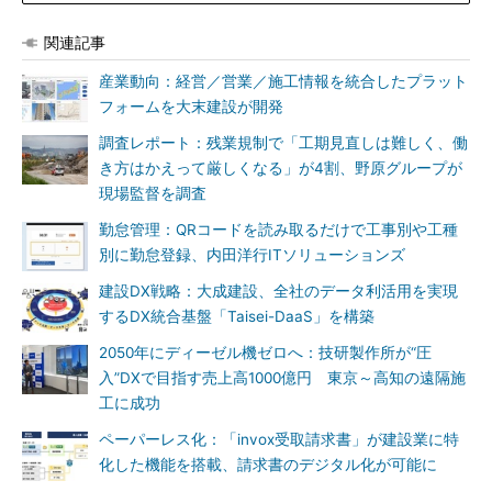
関連記事
産業動向：経営／営業／施工情報を統合したプラット
フォームを大末建設が開発
調査レポート：残業規制で「工期見直しは難しく、働
き方はかえって厳しくなる」が4割、野原グループが
現場監督を調査
勤怠管理：QRコードを読み取るだけで工事別や工種
別に勤怠登録、内田洋行ITソリューションズ
建設DX戦略：大成建設、全社のデータ利活用を実現
するDX統合基盤「Taisei-DaaS」を構築
2050年にディーゼル機ゼロへ：技研製作所が“圧
入”DXで目指す売上高1000億円 東京～高知の遠隔施
工に成功
ペーパーレス化：「invox受取請求書」が建設業に特
化した機能を搭載、請求書のデジタル化が可能に