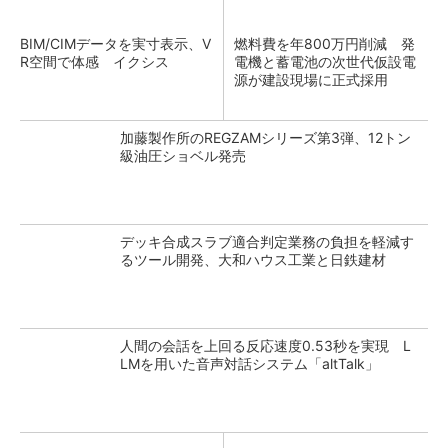
BIM/CIMデータを実寸表示、V
燃料費を年800万円削減 発
R空間で体感 イクシス
電機と蓄電池の次世代仮設電
源が建設現場に正式採用
加藤製作所のREGZAMシリーズ第3弾、12トン
級油圧ショベル発売
デッキ合成スラブ適合判定業務の負担を軽減す
るツール開発、大和ハウス工業と日鉄建材
人間の会話を上回る反応速度0.53秒を実現 L
LMを用いた音声対話システム「altTalk」