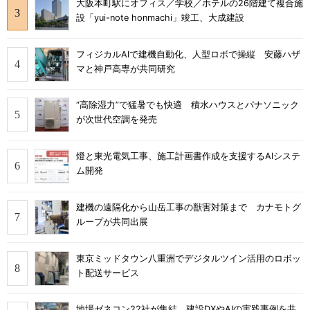
大阪本町駅にオフィス／学校／ホテルの26階建て複合施
設「yui-note honmachi」竣工、大成建設
フィジカルAIで建機自動化、人型ロボで操縦 安藤ハザ
マと神戸高専が共同研究
“高除湿力”で猛暑でも快適 積水ハウスとパナソニック
が次世代空調を発売
燈と東光電気工事、施工計画書作成を支援するAIシステ
ム開発
建機の遠隔化から山岳工事の獣害対策まで カナモトグ
ループが共同出展
東京ミッドタウン八重洲でデジタルツイン活用のロボッ
ト配送サービス
地場ゼネコン22社が集結、建設DXやAIの実践事例を共