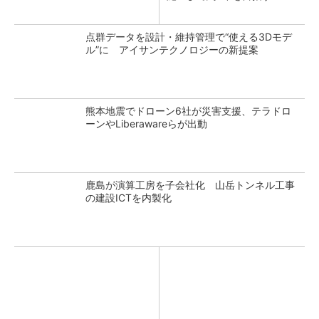
点群データを設計・維持管理で“使える3Dモデ
ル”に アイサンテクノロジーの新提案
熊本地震でドローン6社が災害支援、テラドロ
ーンやLiberawareらが出動
鹿島が演算工房を子会社化 山岳トンネル工事
の建設ICTを内製化