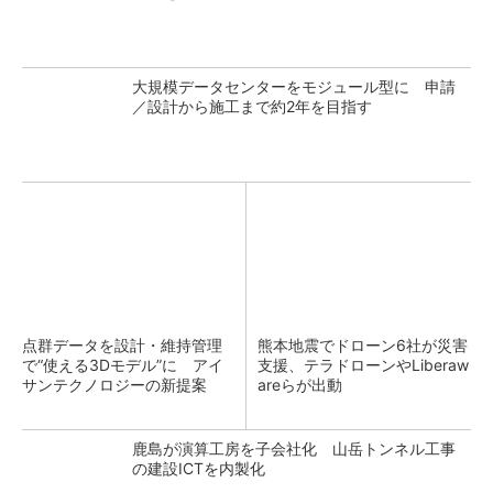
大規模データセンターをモジュール型に 申請
／設計から施工まで約2年を目指す
点群データを設計・維持管理
熊本地震でドローン6社が災害
で“使える3Dモデル”に アイ
支援、テラドローンやLiberaw
サンテクノロジーの新提案
areらが出動
鹿島が演算工房を子会社化 山岳トンネル工事
の建設ICTを内製化