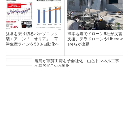
猛暑を乗り切るパナソニック
熊本地震でドローン6社が災害
製エアコン「エオリア」 草
支援、テラドローンやLiberaw
津生産ラインを50％自動化へ
areらが出動
鹿島が演算工房を子会社化 山岳トンネル工事
の建設ICTを内製化
充電不要の“熱中症警告”バンド、キーエンス系
新会社が開発
昇降機トップメーカーが技術の裏側公開 日本
オーチスが「大人の社会科見学」開催