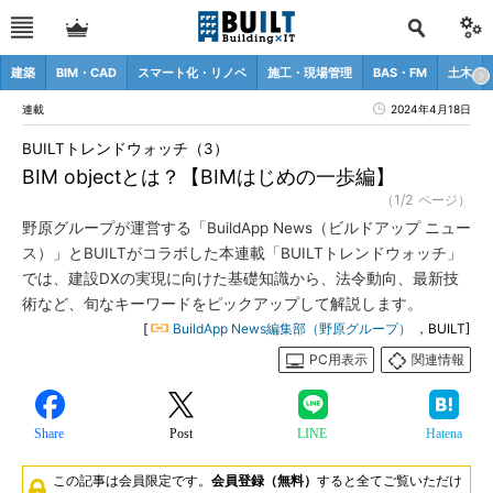
建築
BIM・CAD
スマート化・リノベ
施工・現場管理
BAS・FM
土木
連載
2024年4月18日
BUILTトレンドウォッチ（3）
BIM objectとは？【BIMはじめの一歩編】
（1/2 ページ）
野原グループが運営する「BuildApp News（ビルドアップ ニュー
ス）」とBUILTがコラボした本連載「BUILTトレンドウォッチ」
では、建設DXの実現に向けた基礎知識から、法令動向、最新技
術など、旬なキーワードをピックアップして解説します。
[
BuildApp News編集部（野原グループ）
，BUILT]
PC用表示
関連情報
Share
Post
LINE
Hatena
この記事は会員限定です。
会員登録（無料）
すると全てご覧いただけ