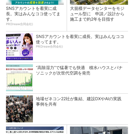
SNSアカウントを着実に成
大規模データセンターをモジ
長。実はみんなココ使ってま
ュール型に 申請／設計から
す。
施工まで約2年を目指す
PR(Dreaw合同会社)
SNSアカウントを着実に成長。実はみんなココ
使ってます。
PR(Dreaw合同会社)
“高除湿力”で猛暑でも快適 積水ハウスとパナ
ソニックが次世代空調を発売
地場ゼネコン22社が集結、建設DXやAIの実践
事例を共有