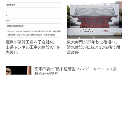
鹿島が演算工房を子会社化
東大赤門が27年秋に復活へ、
山岳トンネル工事の建設ICTを
清水建設が伝統と3D技術で耐
内製化
震改修
充電不要の“熱中症警告”バンド、キーエンス系
新会社が開発
千葉・印西のデータセンター「TOK1」で40M
W規模の新棟着工、AirTrunk