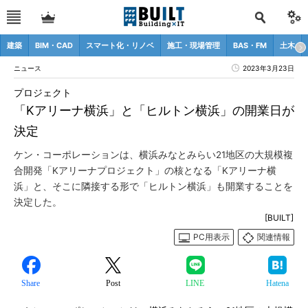
建築
BIM・CAD
スマート化・リノベ
施工・現場管理
BAS・FM
土木
ニュース
2023年3月23日
プロジェクト
「Kアリーナ横浜」と「ヒルトン横浜」の開業日が
決定
ケン・コーポレーションは、横浜みなとみらい21地区の大規模複
合開発「Kアリーナプロジェクト」の核となる「Kアリーナ横
浜」と、そこに隣接する形で「ヒルトン横浜」も開業することを
決定した。
[BUILT]
PC用表示
関連情報
Share
Post
LINE
Hatena