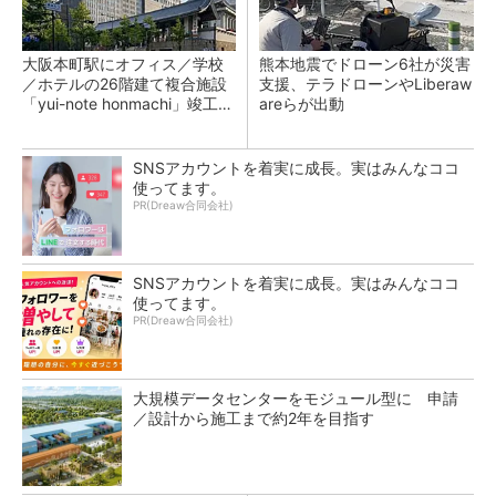
大阪本町駅にオフィス／学校
熊本地震でドローン6社が災害
／ホテルの26階建て複合施設
支援、テラドローンやLiberaw
「yui-note honmachi」竣工、
areらが出動
大成建設
SNSアカウントを着実に成長。実はみんなココ
使ってます。
PR(Dreaw合同会社)
SNSアカウントを着実に成長。実はみんなココ
使ってます。
PR(Dreaw合同会社)
大規模データセンターをモジュール型に 申請
／設計から施工まで約2年を目指す