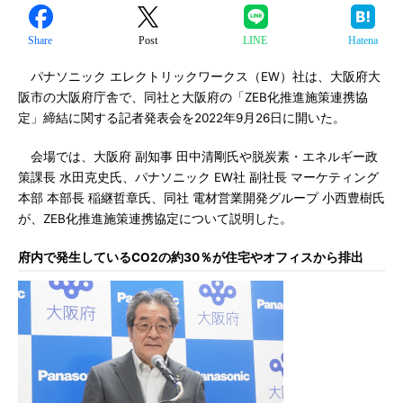
Share
Post
LINE
Hatena
パナソニック エレクトリックワークス（EW）社は、大阪府大
阪市の大阪府庁舎で、同社と大阪府の「ZEB化推進施策連携協
定」締結に関する記者発表会を2022年9月26日に開いた。
会場では、大阪府 副知事 田中清剛氏や脱炭素・エネルギー政
策課長 水田克史氏、パナソニック EW社 副社長 マーケティング
本部 本部長 稲継哲章氏、同社 電材営業開発グループ 小西豊樹氏
が、ZEB化推進施策連携協定について説明した。
府内で発生しているCO2の約30％が住宅やオフィスから排出