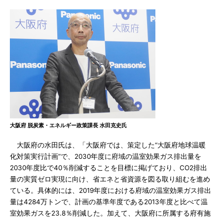
大阪府 脱炭素・エネルギー政策課長 水田克史氏
大阪府の水田氏は、「大阪府では、策定した“大阪府地球温暖
化対策実行計画”で、2030年度に府域の温室効果ガス排出量を
2030年度比で40％削減することを目標に掲げており、CO2排出
量の実質ゼロ実現に向け、省エネと省資源を図る取り組むを進め
ている。具体的には、2019年度における府域の温室効果ガス排出
量は4284万トンで、計画の基準年度である2013年度と比べて温
室効果ガスを23.8％削減した。加えて、大阪府に所属する府有施