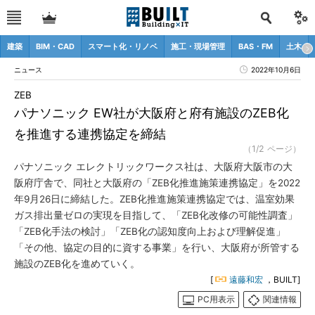
建築
BIM・CAD
スマート化・リノベ
施工・現場管理
BAS・FM
土木
ニュース
2022年10月6日
ZEB
パナソニック EW社が大阪府と府有施設のZEB化
を推進する連携協定を締結
（1/2 ページ）
パナソニック エレクトリックワークス社は、大阪府大阪市の大
阪府庁舎で、同社と大阪府の「ZEB化推進施策連携協定」を2022
年9月26日に締結した。ZEB化推進施策連携協定では、温室効果
ガス排出量ゼロの実現を目指して、「ZEB化改修の可能性調査」
「ZEB化手法の検討」「ZEB化の認知度向上および理解促進」
「その他、協定の目的に資する事業」を行い、大阪府が所管する
施設のZEB化を進めていく。
[
遠藤和宏
，BUILT]
PC用表示
関連情報