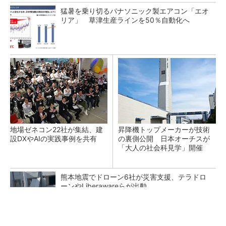
猛暑を乗り切るパナソニック製エアコン「エオ
リア」 草津生産ラインを50％自動化へ
地場ゼネコン22社が集結、建
昇降機トップメーカーが技術
設DXやAIの実践事例を共有
の裏側公開 日本オーチスが
「大人の社会科見学」開催
熊本地震でドローン6社が災害支援、テラドロ
ーンやLiberawareらが出動