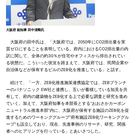
大阪府 副知事 田中清剛氏
大阪府の田中氏は、「大阪府では、2050年にCO2排出量を実
質ゼロにすることを表明している。府内におけるCO2排出量の内
訳に関して、全体の約30％が住宅やオフィスから排出されてい
る状態だ。こういった状況を踏まえて、大阪府では、民間企業や
自治体などが保有するビルのZEB化を推進している」と話す。
続けて、「一方、ZEB化推進施策連携協定では、ZEBプランナ
ーのパナソニック EW社と連携し、互いが蓄積している知見を共
有して、府内の建築物をZEB化する上で必要な調査と研究を進め
ていく。加えて、大阪府知事を本部長とする“おおさかカーボン
ニュートラル推進本部”内に、大阪府が保有する施設のZEB化を促
進するためのワーキンググループ“府有施設ZEB化ワーキンググル
ープ”も設立しており、現在、先進事例のリサーチ、研究、関係
者へのヒアリングを行っている」とあいさつした。