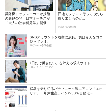
昇降機トップメーカーが技術
団地でフリマ？行ってみたら
の裏側公開 日本オーチスが
掘り出しものが…
「大人の社会科見学」開催
PR(UR都市機構)
SNSアカウントを着実に成長。実はみんなココ
使ってます。
PR(Dreaw合同会社)
1日だけ働きたい、を叶える求人サイト
PR(ショットワークス)
猛暑を乗り切るパナソニック製エアコン「エオ
リア」 草津生産ラインを50％自動化へ