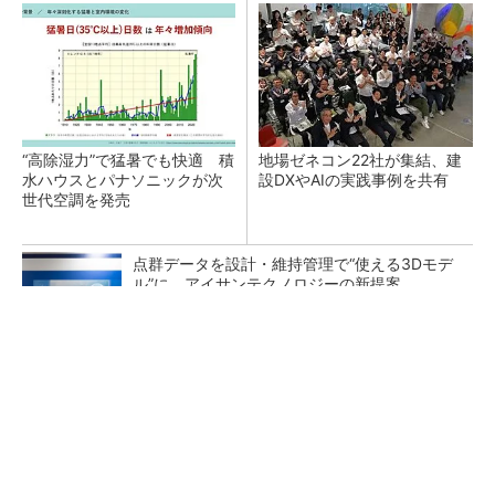
“高除湿力”で猛暑でも快適 積
地場ゼネコン22社が集結、建
水ハウスとパナソニックが次
設DXやAIの実践事例を共有
世代空調を発売
点群データを設計・維持管理で“使える3Dモデ
ル”に アイサンテクノロジーの新提案
アクセンチュアが追求する「最適なユーザー接
点」づくりの舞台裏
PR(アクセンチュア)
熊本地震でドローン6社が災害支援、テラドロ