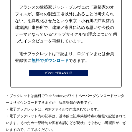
フランスの建築家ジャン・プルヴェの「建築家のオ
フィスが、部材の製造工場以外にあることは考えられ
ない」を具現化させたという東京・小石川の芦沢啓治
建築設計事務所で、建築／家具に込める思いや今後の
テーマとなっている“アップサイクル”の理念について伺
ったインタビューを再録しています。
電子ブックレットは下記より、ログインまたは会員
登録後に
無料でダウンロード
できます。
・ブックレットは無料でTechFactoryホワイトペーパーダウンロードセンタ
ーよりダウンロードできますが、読者登録が必要です。
・電子ブックレットは、PDFファイルで作成されています。
・電子ブックレット内の記事は、基本的に記事掲載時点の情報で記述されて
います。そのため一部時制や固有名詞などが現状にそぐわない可能性がござ
いますので、ご了承ください。