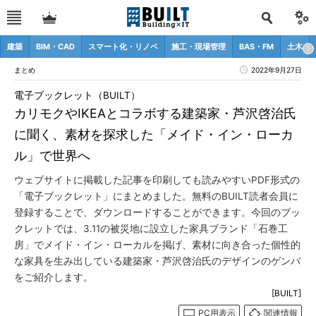
建築
BIM・CAD
スマート化・リノベ
施工・現場管理
BAS・FM
土木
まとめ
2022年9月27日
電子ブックレット（BUILT）
カリモクやIKEAとコラボする建築家・芦沢啓治氏
に聞く、素材を探求した「メイド・イン・ローカ
ル」で世界へ
ウェブサイトに掲載した記事を印刷しても読みやすいPDF形式の
「電子ブックレット」にまとめました。無料のBUILT読者会員に
登録することで、ダウンロードすることができます。今回のブッ
クレットでは、3.11の被災地に設立した家具ブランド「石巻工
房」でメイド・イン・ローカルを掲げ、素材に向き合った個性的
な家具を生み出している建築家・芦沢啓治氏のデザインのゲンバ
をご紹介します。
[BUILT]
PC用表示
関連情報