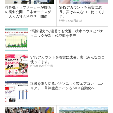
昇降機トップメーカーが技術
SNSアカウントを着実に成
の裏側公開 日本オーチスが
長。実はみんなココ使ってま
「大人の社会科見学」開催
す。
PR(Dreaw合同会社)
“高除湿力”で猛暑でも快適 積水ハウスとパナ
ソニックが次世代空調を発売
SNSアカウントを着実に成長。実はみんなココ
使ってます。
PR(Dreaw合同会社)
猛暑を乗り切るパナソニック製エアコン「エオ
リア」 草津生産ラインを50％自動化へ