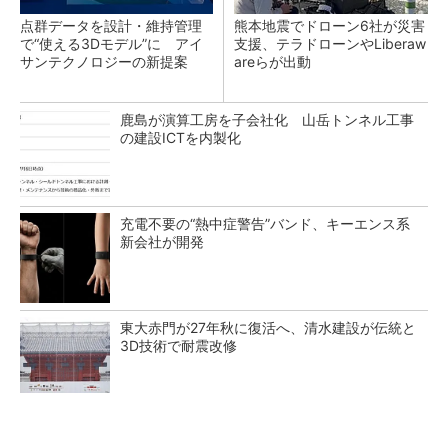
点群データを設計・維持管理
熊本地震でドローン6社が災害
で“使える3Dモデル”に アイ
支援、テラドローンやLiberaw
サンテクノロジーの新提案
areらが出動
鹿島が演算工房を子会社化 山岳トンネル工事
の建設ICTを内製化
充電不要の“熱中症警告”バンド、キーエンス系
新会社が開発
東大赤門が27年秋に復活へ、清水建設が伝統と
3D技術で耐震改修