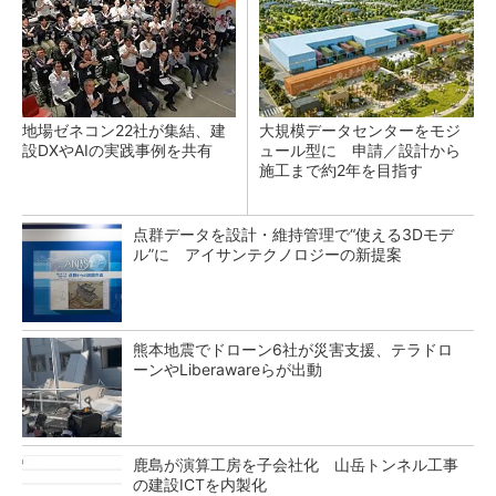
地場ゼネコン22社が集結、建
大規模データセンターをモジ
設DXやAIの実践事例を共有
ュール型に 申請／設計から
施工まで約2年を目指す
点群データを設計・維持管理で“使える3Dモデ
ル”に アイサンテクノロジーの新提案
熊本地震でドローン6社が災害支援、テラドロ
ーンやLiberawareらが出動
鹿島が演算工房を子会社化 山岳トンネル工事
の建設ICTを内製化