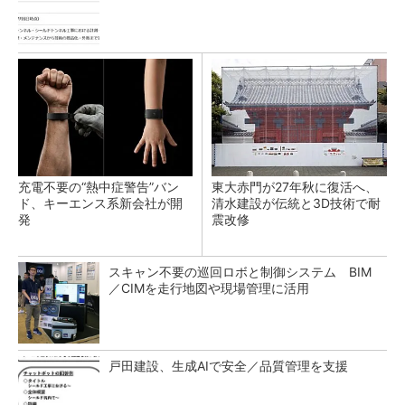
充電不要の“熱中症警告”バン
東大赤門が27年秋に復活へ、
ド、キーエンス系新会社が開
清水建設が伝統と3D技術で耐
発
震改修
スキャン不要の巡回ロボと制御システム BIM
／CIMを走行地図や現場管理に活用
戸田建設、生成AIで安全／品質管理を支援