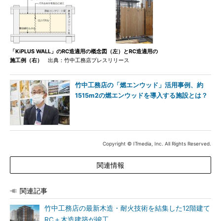
「KiPLUS WALL」のRC造適用の概念図（左）とRC造適用の
施工例（右）
出典：竹中工務店プレスリリース
竹中工務店の「燃エンウッド」活用事例、約
1515m2の燃エンウッドを導入する施設とは？
Copyright © ITmedia, Inc. All Rights Reserved.
関連情報
関連記事
竹中工務店の最新木造・耐火技術を結集した12階建て
RC＋木造建築が竣工