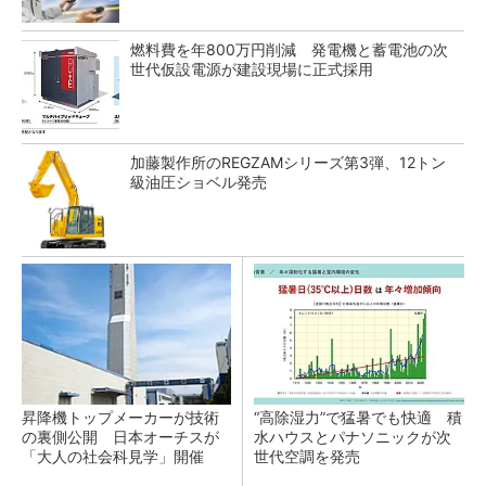
燃料費を年800万円削減 発電機と蓄電池の次
世代仮設電源が建設現場に正式採用
加藤製作所のREGZAMシリーズ第3弾、12トン
級油圧ショベル発売
昇降機トップメーカーが技術
“高除湿力”で猛暑でも快適 積
の裏側公開 日本オーチスが
水ハウスとパナソニックが次
「大人の社会科見学」開催
世代空調を発売