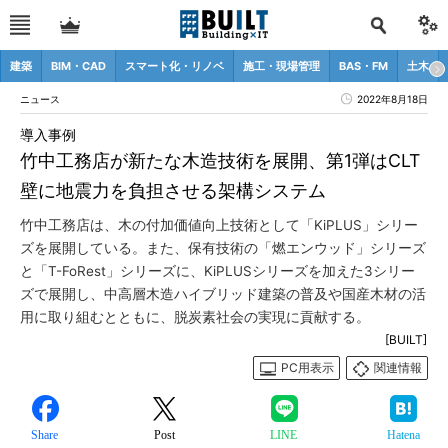
建築
BIM・CAD
スマート化・リノベ
施工・現場管理
BAS・FM
土木
ニュース
2022年8月18日
導入事例
竹中工務店が新たな木造技術を展開、第1弾はCLT
壁に地震力を負担させる架構システム
竹中工務店は、木の付加価値向上技術として「KiPLUS」シリー
ズを展開している。また、保有技術の「燃エンウッド」シリーズ
と「T-FoRest」シリーズに、KiPLUSシリーズを加えた3シリー
ズで展開し、中高層木造ハイブリッド建築の普及や国産木材の活
用に取り組むとともに、脱炭素社会の実現に貢献する。
[BUILT]
PC用表示
関連情報
Share
Post
LINE
Hatena