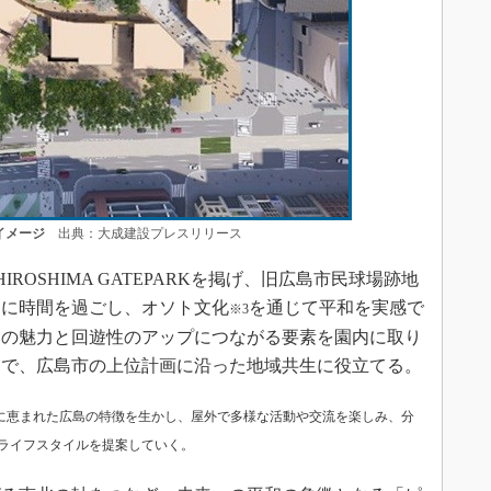
イメージ
出典：大成建設プレスリリース
ROSHIMA GATEPARKを掲げ、旧広島市民球場跡地
由に時間を過ごし、オソト文化
を通じて平和を実感で
※3
ンの魅力と回遊性のアップにつながる要素を園内に取り
とで、広島市の上位計画に沿った地域共生に役立てる。
候に恵まれた広島の特徴を生かし、屋外で多様な活動や交流を楽しみ、分
ライフスタイルを提案していく。