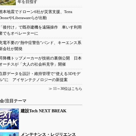
年を目指す
熊本地震でドローン6社が災害支援、Terra
DroneやLiberawareらが出動
「後付け」で既存建機を遠隔操作 車いす利用
者でもオペレーターに
充電不要の“熱中症警告”バンド、キーエンス系
新会社が開発
昇降機トップメーカーが技術の裏側公開 日本
オーチスが「大人の社会科見学」開催
点群データを設計・維持管理で“使える3Dモデ
ル”に アイサンテクノロジーの新提案
≫
11～30位はこちら
会/注目テーマ
建設Tech NEXT BREAK
メンテナンス・レジリエンス