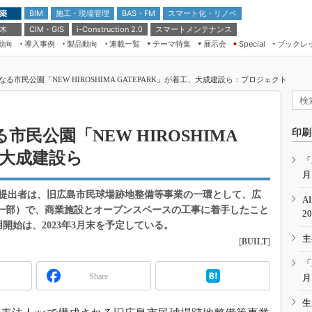
 築
施工・現場管理
BAS・FM
スマート化・リノベ
BIM
 木
CIM・GIS
スマートメンテナンス
i-Construction 2.0
動向
導入事例
製品動向
連載一覧
テーマ特集
展示会
ブックレ
Special
建設Tech NEXT BREAK
メンテナンス・レジリエンス
TOKYO2026
る市民公園「NEW HIROSHIMA GATEPARK」が着工、大成建設ら：プロジェクト
ドローンがもたらす建設業界の“ゲー
第8回 国際 建設・測量展
ムチェンジ” Ver.2.0
（CSPI2026）
脱3Kから新3Kへ導く建設×IT
第10回 JAPAN BUILD TOKYO－建
民公園「NEW HIROSHIMA
印刷
築・土木・不動産の先端技術展－
“Society5.0”時代のスマートビル
、大成建設ら
Japan Drone 2023
VR／ARが描くモノづくりのミライ
「
月
メンテナンス・レジリエンスOSAKA
2020
提出者は、旧広島市民球場跡地整備等事業の一環として、広
A
日本 ものづくりワールド 2020
の一部）で、商業施設とオープンスペースの工事に着手したこと
2
用開始は、2023年3月末を予定している。
メンテナンス・レジリエンスTOKYO
主
2019
[
BUILT
]
IGAS2018
「
Share
月
生