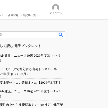
マイページ
ット
会員登録
全記事一覧
して読む 電子ブックレット
AI×建設」ニュース10選 2026年度Q1（4～6
）
I／3Dデータで進化する山岳トンネル工事
026年度Q1（4～6月）
要上場ゼネコン業績まとめ【2026年3月期】
AI×建設」ニュース10選 2025年度Q4（1～3
）
産性向上から技能継承まで xR技術で建設業