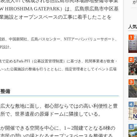
代表法人
で構成される旧広島市民球場跡地整備等事業
※1
が
HIROSHIMA GATEPARK）は、広島県広島市中区基
商業施設とオープンスペースの工事に着手したことを
人気
島電鉄、中国新聞社、広島バスセンター、NTTアーバンバリューサポート、
P設計。
で定めるPark-PFI（公募設置管理制度）に基づき、民間事業者が飲食・
いった公園施設の整備を行うとともに、指定管理者としてイベント広場
を整備
広大な敷地に面し、都心部ならではの高い利便性と豊
場所で、世界遺産の原爆ドームに隣接している。
開催できる空間を中心に、1～2階建てとなる8棟の
り市民の憩いの場となるオープンスペースを整備する。