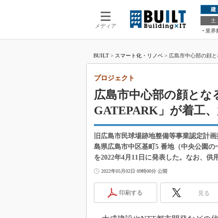
建
土
メディア
業界
BUILT
>
スマート化・リノベ
>
広島市中心部の顔とな
プロジェクト
広島市中心部の顔となる市
GATEPARK」が着工
旧広島市民球場跡地整備等事業認定計画
島県広島市中区基町5 番地（中央公園
を2022年4月11日に発表した。なお、供
2022年05月02日 09時00分 公開
印刷する
見る