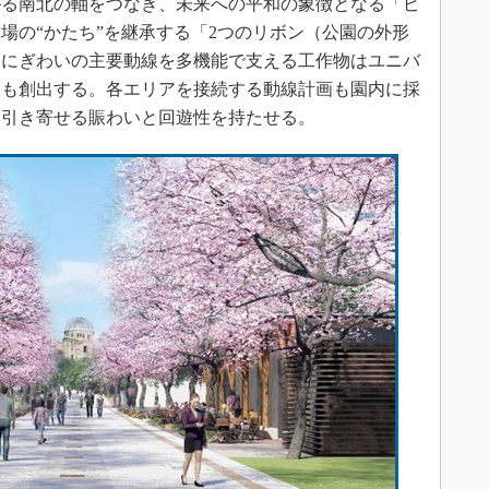
る南北の軸をつなぎ、未来への平和の象徴となる「ピ
場の“かたち”を継承する「2つのリボン（公園の外形
、にぎわいの主要動線を多機能で支える工作物はユニバ
園も創出する。各エリアを接続する動線計画も園内に採
を引き寄せる賑わいと回遊性を持たせる。