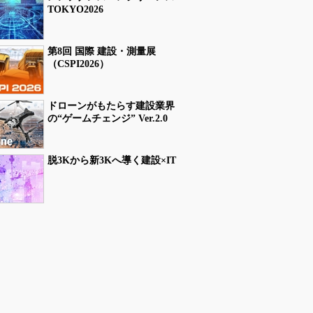
TOKYO2026
第8回 国際 建設・測量展
（CSPI2026）
ドローンがもたらす建設業界
の“ゲームチェンジ” Ver.2.0
脱3Kから新3Kへ導く建設×IT