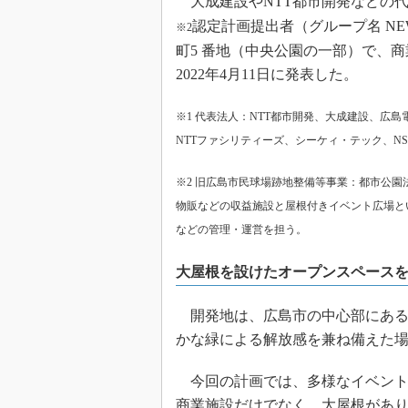
大成建設やNTT都市開発などの
認定計画提出者（グループ名 NEW 
※2
町5 番地（中央公園の一部）で、
2022年4月11日に発表した。
※1 代表法人：NTT都市開発、大成建設、広
NTTファシリティーズ、シーケィ・テック、NS
※2 旧広島市民球場跡地整備等事業：都市公園法
物販などの収益施設と屋根付きイベント広場と
などの管理・運営を担う。
大屋根を設けたオープンスペース
開発地は、広島市の中心部にある
かな緑による解放感を兼ね備えた
今回の計画では、多様なイベントが
商業施設だけでなく、大屋根があ