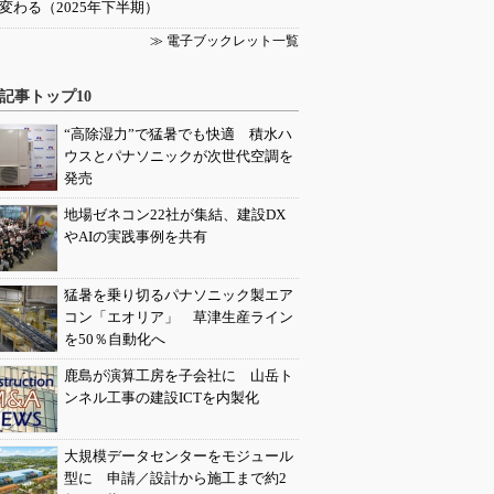
変わる（2025年下半期）
≫ 電子ブックレット一覧
記事トップ10
“高除湿力”で猛暑でも快適 積水ハ
ウスとパナソニックが次世代空調を
発売
地場ゼネコン22社が集結、建設DX
やAIの実践事例を共有
猛暑を乗り切るパナソニック製エア
コン「エオリア」 草津生産ライン
を50％自動化へ
鹿島が演算工房を子会社に 山岳ト
ンネル工事の建設ICTを内製化
大規模データセンターをモジュール
型に 申請／設計から施工まで約2