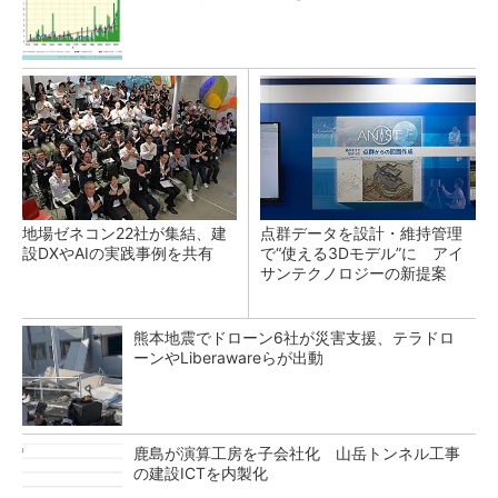
地場ゼネコン22社が集結、建
点群データを設計・維持管理
設DXやAIの実践事例を共有
で“使える3Dモデル”に アイ
サンテクノロジーの新提案
熊本地震でドローン6社が災害支援、テラドロ
ーンやLiberawareらが出動
鹿島が演算工房を子会社化 山岳トンネル工事
の建設ICTを内製化