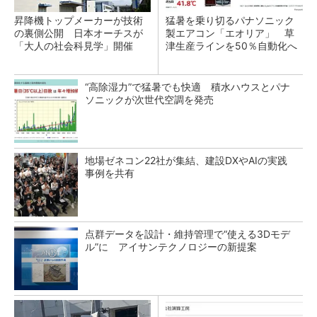
昇降機トップメーカーが技術
猛暑を乗り切るパナソニック
の裏側公開 日本オーチスが
製エアコン「エオリア」 草
「大人の社会科見学」開催
津生産ラインを50％自動化へ
“高除湿力”で猛暑でも快適 積水ハウスとパナ
ソニックが次世代空調を発売
地場ゼネコン22社が集結、建設DXやAIの実践
事例を共有
点群データを設計・維持管理で“使える3Dモデ
ル”に アイサンテクノロジーの新提案