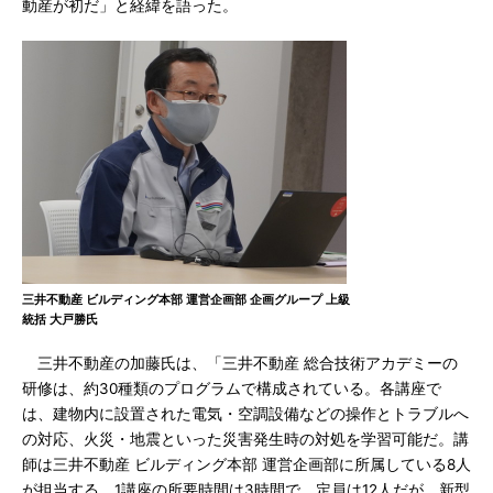
動産が初だ」と経緯を語った。
三井不動産 ビルディング本部 運営企画部 企画グループ 上級
統括 大戸勝氏
三井不動産の加藤氏は、「三井不動産 総合技術アカデミーの
研修は、約30種類のプログラムで構成されている。各講座で
は、建物内に設置された電気・空調設備などの操作とトラブルへ
の対応、火災・地震といった災害発生時の対処を学習可能だ。講
師は三井不動産 ビルディング本部 運営企画部に所属している8人
が担当する。1講座の所要時間は3時間で、定員は12人だが、新型