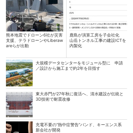
熊本地震でドローン6社が災害
鹿島が演算工房を子会社化
支援、テラドローンやLiberaw
山岳トンネル工事の建設ICTを
areらが出動
内製化
大規模データセンターをモジュール型に 申請
／設計から施工まで約2年を目指す
東大赤門が27年秋に復活へ、清水建設が伝統と
3D技術で耐震改修
充電不要の“熱中症警告”バンド、キーエンス系
新会社が開発