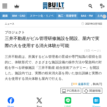
建築
BIM・CAD
スマート化・リノベ
施工・現場管理
BAS・FM
土木
ニュース
2021年3月15日
プロジェクト
三井不動産がビル管理研修施設を開設、屋内で実
際の火を使用する消火体験が可能
（1/3 ページ）
三井不動産は、所属するビル管理者の育成や専門知識の習得を目
的に、体験形式で、さまざまな施設設備の操作方法や緊急時の対
処を学べる研修施設「三井不動産 総合技術アカデミー」を開設
した。施設内では、実際の粉末消火器を用いた放出訓練と実際の
火を使用する消火体験も屋内で行える。
[
遠藤和宏
，BUILT]
PC用表示
関連情報
Share
Post
LINE
Hatena