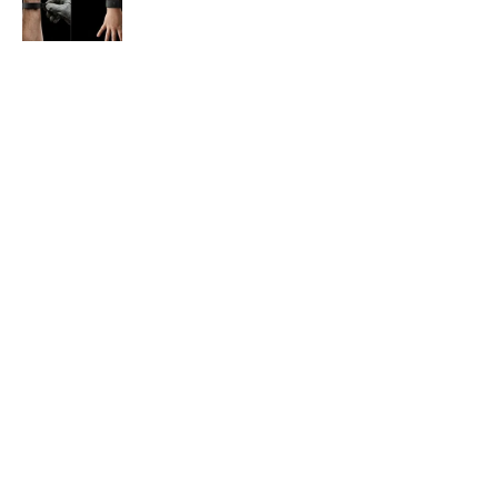
PLATEAUビジョン2026を公
戸田建設、生成AIで安全／品
表 AIで3D都市モデルの整備
質管理を支援
／更新を効率化
点群や3DGSなどの実務利用を支援、3Dスキャ
ナー「Lixel K2」
スキャン不要の巡回ロボと制御システム BIM
／CIMを走行地図や現場管理に活用