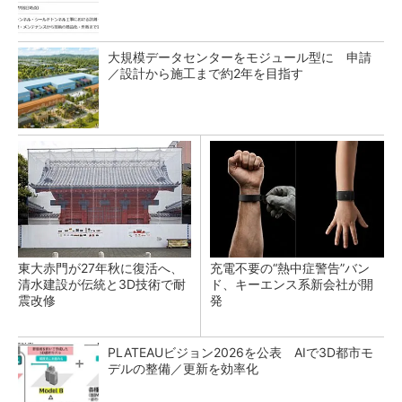
大規模データセンターをモジュール型に 申請
／設計から施工まで約2年を目指す
東大赤門が27年秋に復活へ、
充電不要の“熱中症警告”バン
清水建設が伝統と3D技術で耐
ド、キーエンス系新会社が開
震改修
発
PLATEAUビジョン2026を公表 AIで3D都市モ
デルの整備／更新を効率化