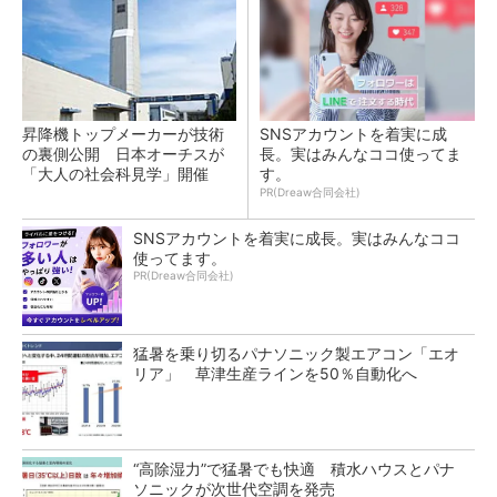
昇降機トップメーカーが技術
SNSアカウントを着実に成
の裏側公開 日本オーチスが
長。実はみんなココ使ってま
「大人の社会科見学」開催
す。
PR(Dreaw合同会社)
SNSアカウントを着実に成長。実はみんなココ
使ってます。
PR(Dreaw合同会社)
猛暑を乗り切るパナソニック製エアコン「エオ
リア」 草津生産ラインを50％自動化へ
“高除湿力”で猛暑でも快適 積水ハウスとパナ
ソニックが次世代空調を発売