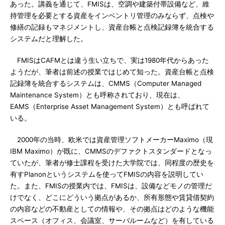
あった。講義を通じて、FMISは、空調や建築付帯設備など、維
持管理を必要とする資産をインベントリ管理のみならず、点検や
修繕の記録もマネジメントし、資産台帳と点検記録簿を統合する
システムだと理解した。
FMISはCAFMとは違う生い立ちで、実は1980年代からあった
ようだが、筆者は前述の授業ではじめて知った。資産台帳と点検
記録簿を統合するシステムは、CMMS（Computer Managed
Maintenance System）とも呼称されており、現在は、
EAMS（Enterprise Asset Management System）とも呼ばれて
いる。
2000年の当時、欧米では資産管理ソフトメーカーMaximo（現
IBM Maximo）が既に、CMMSのデファクトスタンダードとなっ
ていたが、筆者が修士課程を受けた大学院では、同程度の歴史を
有すPlanonというシステムを使ってFMISの内容を説明してい
た。また、FMISの授業内では、FMISは、設備などモノの管理だ
けでなく、どこにどういう拠点があるか、所有形態や賃貸借契約
の内容などの不動産としての情報や、その拠点はどのような機能
スペース（オフィス、会議室、サーバルームなど）を有している