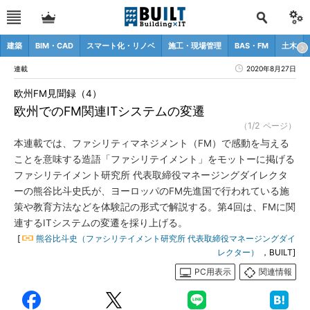
建築
BIM・CAD
スマート化・リノベ
施工・現場管理
BAS・FM
土木
連載
2020年8月27日
欧州FM見聞録（4）
欧州でのFM関連ITシステムの変遷
（1/2 ページ）
本連載では、ファシリティマネジメント（FM）で感動を与える
ことを意味する造語「ファシリテイメント」をモットーに掲げる
ファシリテイメント研究所 代表取締役マネージングダイレクタ
ーの熊谷比斗史氏が、ヨーロッパのFM先進国で行われている施
策や教育方法などを体験記の形式で解説する。第4回は、FMに関
連するITシステムの変遷を採り上げる。
[
熊谷比斗史（ファシリテイメント研究所 代表取締役マネージングダイ
レクター）
，BUILT]
PC用表示
関連情報