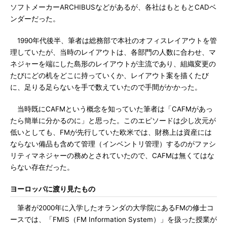
ソフトメーカーARCHIBUSなどがあるが、各社はもともとCADベ
ンダーだった。
1990年代後半、筆者は総務部で本社のオフィスレイアウトを管
理していたが、当時のレイアウトは、各部門の人数に合わせ、マ
ネジャーを端にした島形のレイアウトが主流であり、組織変更の
たびにどの机をどこに持っていくか、レイアウト案を描くたび
に、足りる足らないを手で数えていたので手間がかかった。
当時既にCAFMという概念を知っていた筆者は「CAFMがあっ
たら簡単に分かるのに」と思った。このエピソードは少し次元が
低いとしても、FMが先行していた欧米では、財務上は資産には
ならない備品も含めて管理（インベントリ管理）するのがファシ
リティマネジャーの務めとされていたので、CAFMは無くてはな
らない存在だった。
ヨーロッパに渡り見たもの
筆者が2000年に入学したオランダの大学院にあるFMの修士コ
ースでは、「FMIS（FM Information System）」を扱った授業が