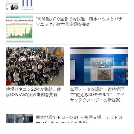
“高除湿力”で猛暑でも快適 積水ハウスとパナ
ソニックが次世代空調を発売
地場ゼネコン22社が集結、建
点群データを設計・維持管理
設DXやAIの実践事例を共有
で“使える3Dモデル”に アイ
サンテクノロジーの新提案
熊本地震でドローン6社が災害支援、テラドロ
ーンやLiberawareらが出動