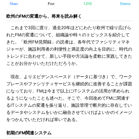
Share
Post
LINE
Hatena
欧州のFMの変遷から、将来を読み解く
これまで3回に渡り、過去20年ほどにわたり欧州で繰り広げら
れたFMの変遷について、組織論や時々のトピックスを紹介して
きた。「欧州FM見聞録」の読者は、各年代でファシリティマネ
ジャーが、施設利用者の利便性と満足度の向上を目的に、時代の
トレンドに合わせて、新しい手段や方法論を柔軟に実践してきた
ことがお分かりいただけただろうか。
現在、よりエビデンスベースド（データに基づき）で、ワーク
プレースやファシリティサービスを継続的に改善することが課題
になっており、FMは今まで以上にITシステムの活用が求められ
るようになったことも述べた。そこで、今回改めてFMに関連す
るITシステムの変遷を振り返り、施設管理で断片的に存在してい
るデータやシステムをいかに融合させていけばよいかのイメージ
をつかんでいただければ幸いである。
初期のFM関連システム