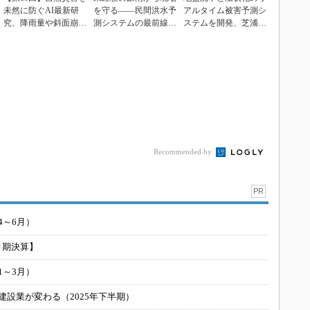
未然に防ぐAI最新研
を守る――民間洪水予
アルタイム被害予測シ
究、降雨量や斜面崩壊
測システムの最前線
ステムを開発、芝浦工
を“LSTM”で予...
【構造計画研究所解
大
説】
Recommended by
PR
4～6月）
月期決算】
1～3月）
建設業が変わる（2025年下半期）