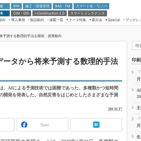
 築
施工・現場管理
BAS・FM
スマート化・リノベ
BIM
 木
CIM・GIS
スマートメンテナンス
i-Construction 2.0
動向
導入事例
製品動向
連載一覧
テーマ特集
展示会
ブックレ
Special
建設Tech NEXT BREAK
メンテナンス・レジリエンス
TOKYO2026
来予測する数理的手法を開発：産業動向
ドローンがもたらす建設業界の“ゲー
第8回 国際 建設・測量展
ムチェンジ” Ver.2.0
（CSPI2026）
脱3Kから新3Kへ導く建設×IT
第10回 JAPAN BUILD TOKYO－建
データから将来予測する数理的手法
印刷
築・土木・不動産の先端技術展－
“Society5.0”時代のスマートビル
Japan Drone 2023
VR／ARが描くモノづくりのミライ
「
月
メンテナンス・レジリエンスOSAKA
2020
は、AIによる予測技術では困難であった、多種類かつ短時間
A
日本 ものづくりワールド 2020
の開発を発表した。自然災害をはじめとしたさまざまな予測
2
メンテナンス・レジリエンスTOKYO
主
2019
[
BUILT
]
IGAS2018
「
Share
月
生