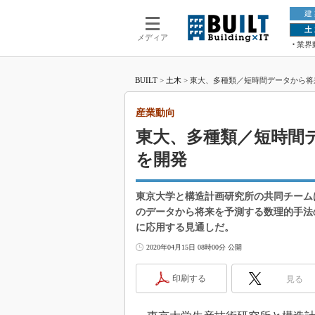
建
土
メディア
業界
BUILT
>
土木
>
東大、多種類／短時間データから将
産業動向
東大、多種類／短時間
を開発
東京大学と構造計画研究所の共同チーム
のデータから将来を予測する数理的手法
に応用する見通しだ。
2020年04月15日 08時00分 公開
印刷する
見る