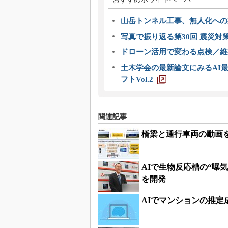
山岳トンネル工事、無人化への挑
写真で振り返る第30回 震災対
ドローン活用で変わる点検／維持
土木学会の最新論文にみるAI最
フトVol.2
関連記事
橋梁と通行車両の動画
AIで生物反応槽の“曝
を開発
AIでマンションの推定