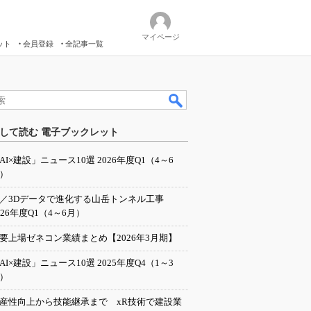
マイページ
ット
会員登録
全記事一覧
して読む 電子ブックレット
AI×建設」ニュース10選 2026年度Q1（4～6
）
I／3Dデータで進化する山岳トンネル工事
026年度Q1（4～6月）
要上場ゼネコン業績まとめ【2026年3月期】
AI×建設」ニュース10選 2025年度Q4（1～3
）
産性向上から技能継承まで xR技術で建設業