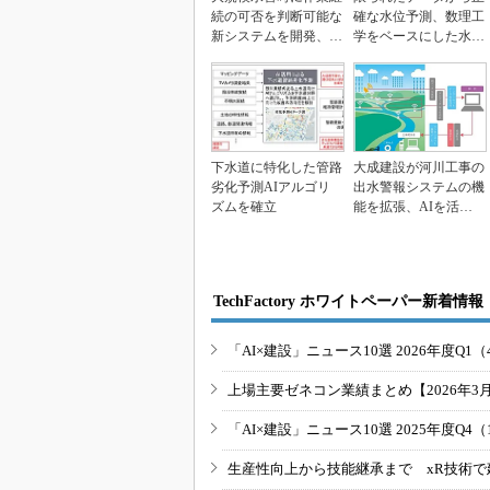
続の可否を判断可能な
確な水位予測、数理工
新システムを開発、6
学をベースにした水害
時間後の水位を予測
対策ソリューション
下水道に特化した管路
大成建設が河川工事の
劣化予測AIアルゴリ
出水警報システムの機
ズムを確立
能を拡張、AIを活用
し24時間先まで水位...
TechFactory ホワイトペーパー新着情報
「AI×建設」ニュース10選 2026年度Q1（
上場主要ゼネコン業績まとめ【2026年3
「AI×建設」ニュース10選 2025年度Q4（
生産性向上から技能継承まで xR技術で