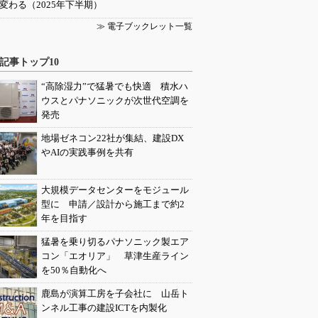
変わる（2025年下半期）
≫ 電子ブックレット一覧
記事トップ10
“高除湿力”で猛暑でも快適 積水ハ
ウスとパナソニックが次世代空調を
発売
地場ゼネコン22社が集結、建設DX
やAIの実践事例を共有
大規模データセンターをモジュール
型に 申請／設計から施工まで約2
年を目指す
猛暑を乗り切るパナソニック製エア
コン「エオリア」 草津生産ライン
を50％自動化へ
鹿島が演算工房を子会社に 山岳ト
ンネル工事の建設ICTを内製化