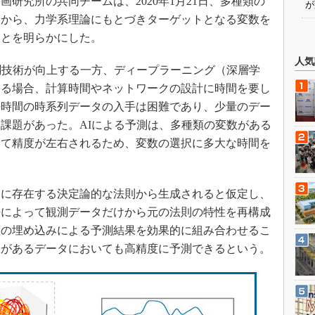
研究所の共同チームは、2020年1月21日、多種類の
が
タから、力学系理論にもとづきターゲットとなる変数を
ことを明らかにした。
人気
測技術が向上する一方、ディープラーニング（深層学
する場合、計算時間やネットワークの設計に時間を要し
長時間の時系列データの入手は困難であり、少量のデー
課題があった。AIによる予測は、多種類の変数がある
って精度が左右されるため、変数の選択に多大な時間を
に存在する決定論的な法則から生成されると仮定し、
法によって観測データだけから元の法則の特性を再構成
数の埋め込みによる予測結果を効果的に組み合わせるこ
数があるデータにおいても高精度に予測できるという。