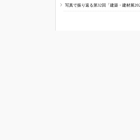
写真で振り返る第32回「建築・建材展20
RSSフィード
B
BUILT