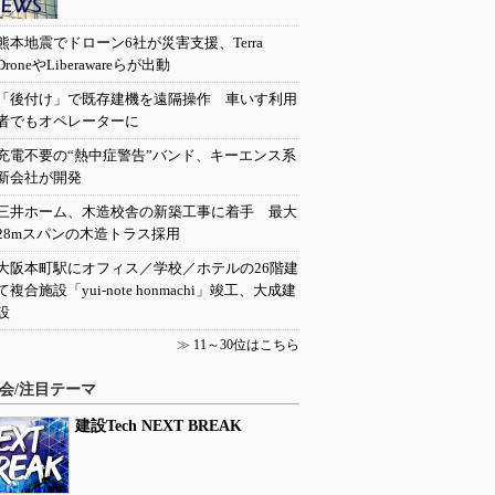
熊本地震でドローン6社が災害支援、Terra
DroneやLiberawareらが出動
「後付け」で既存建機を遠隔操作 車いす利用
者でもオペレーターに
充電不要の“熱中症警告”バンド、キーエンス系
新会社が開発
三井ホーム、木造校舎の新築工事に着手 最大
28mスパンの木造トラス採用
大阪本町駅にオフィス／学校／ホテルの26階建
て複合施設「yui-note honmachi」竣工、大成建
設
≫
11～30位はこちら
会/注目テーマ
建設Tech NEXT BREAK