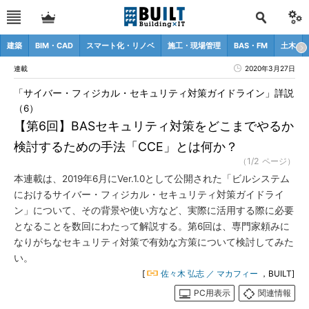
建築
BIM・CAD
スマート化・リノベ
施工・現場管理
BAS・FM
土木
連載
2020年3月27日
「サイバー・フィジカル・セキュリティ対策ガイドライン」詳説
（6）
【第6回】BASセキュリティ対策をどこまでやるか
検討するための手法「CCE」とは何か？
（1/2 ページ）
本連載は、2019年6月にVer.1.0として公開された「ビルシステム
におけるサイバー・フィジカル・セキュリティ対策ガイドライ
ン」について、その背景や使い方など、実際に活用する際に必要
となることを数回にわたって解説する。第6回は、専門家頼みに
なりがちなセキュリティ対策で有効な方策について検討してみた
い。
[
佐々木 弘志 ／ マカフィー
，BUILT]
PC用表示
関連情報