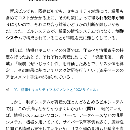
新規ビルでも、既存ビルでも、セキュリティ対策には、運用も
含めてコストがかかる上に、その対策によって
得られる効果が測
りにくい
ので、それに見合う対策かどうかの判断が難しいから
だ。また、ビルシステムが、通常の情報システムではなく、
制御
システム
で構成されていることが問題を更に難しくしている。
例えば、情報セキュリティの分野では、守るべき情報資産の特
定を行ったあとで、それぞれの資産に対して、「資産価値」「脅
威」「脆弱（ぜいじゃく）性」を評価したあとで、リスク値を算
定し、その結果に基づいてリスク対応を行うという資産ベースの
アセスメント手法
が知られている 。
※1
※1
IPA「情報セキュリティマネジメントとPDCAサイクル」
しかし、制御システムが資産のほとんどを占めるビルシステム
では、この手法はなかなかうまくいかない
（図1）
。端的にいえ
ば、情報システムはパソコン、サーバ、データベースなどの汎用
システム・機器を用いていて、サイバー攻撃事例も多く、脆弱性
に関する情報も充実しているため、リスク値の見積もり精度を高