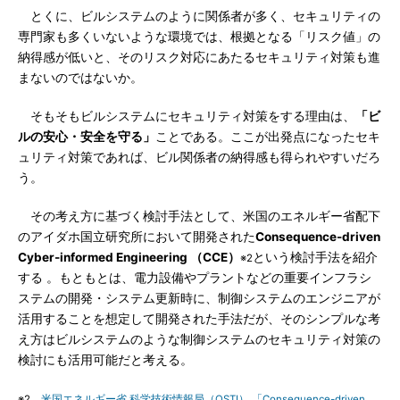
とくに、ビルシステムのように関係者が多く、セキュリティの
専門家も多くいないような環境では、根拠となる「リスク値」の
納得感が低いと、そのリスク対応にあたるセキュリティ対策も進
まないのではないか。
そもそもビルシステムにセキュリティ対策をする理由は、
「ビ
ルの安心・安全を守る」
ことである。ここが出発点になったセキ
ュリティ対策であれば、ビル関係者の納得感も得られやすいだろ
う。
その考え方に基づく検討手法として、米国のエネルギー省配下
のアイダホ国立研究所において開発された
Consequence-driven
Cyber-informed Engineering （CCE）
という検討手法を紹介
※2
する 。もともとは、電力設備やプラントなどの重要インフラシ
ステムの開発・システム更新時に、制御システムのエンジニアが
活用することを想定して開発された手法だが、そのシンプルな考
え方はビルシステムのような制御システムのセキュリティ対策の
検討にも活用可能だと考える。
※2
米国エネルギー省 科学技術情報局（OSTI） 「Consequence-driven