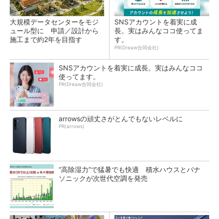
大規模データセンターをモジ
SNSアカウントを着実に成
ュール型に 申請／設計から
長。実はみんなココ使ってま
施工まで約2年を目指す
す。
PR(Dreaw合同会社)
SNSアカウントを着実に成長。実はみんなココ
使ってます。
PR(Dreaw合同会社)
arrowsの頑丈さがとんでもないレベルに
PR(arrows)
“高除湿力”で猛暑でも快適 積水ハウスとパナ
ソニックが次世代空調を発売