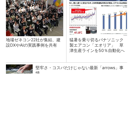
地場ゼネコン22社が集結、建
猛暑を乗り切るパナソニック
設DXやAIの実践事例を共有
製エアコン「エオリア」 草
津生産ラインを50％自動化へ
堅牢さ・コスパだけじゃない最新「arrows」事
情
PR(arrows)
熊本地震でドローン6社が災害支援、テラドロ
ーンやLiberawareらが出動
鹿島が演算工房を子会社化 山岳トンネル工事