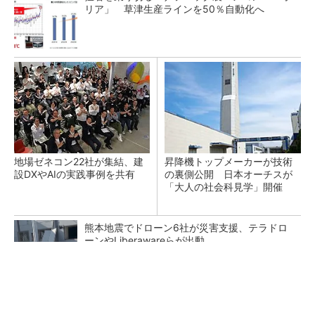
リア」 草津生産ラインを50％自動化へ
地場ゼネコン22社が集結、建
昇降機トップメーカーが技術
設DXやAIの実践事例を共有
の裏側公開 日本オーチスが
「大人の社会科見学」開催
熊本地震でドローン6社が災害支援、テラドロ
ーンやLiberawareらが出動
点群データを設計・維持管理で“使える3Dモデ
ル”に アイサンテクノロジーの新提案