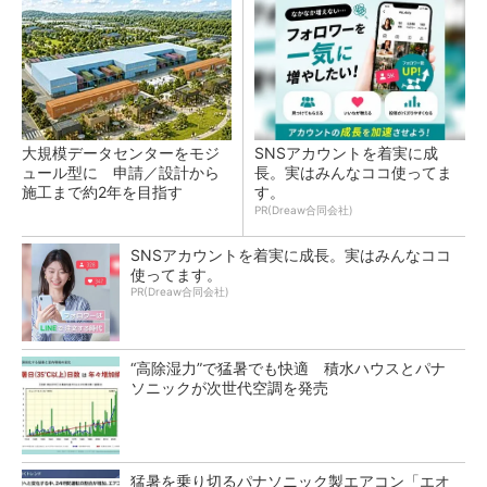
大規模データセンターをモジ
SNSアカウントを着実に成
ュール型に 申請／設計から
長。実はみんなココ使ってま
施工まで約2年を目指す
す。
PR(Dreaw合同会社)
SNSアカウントを着実に成長。実はみんなココ
使ってます。
PR(Dreaw合同会社)
“高除湿力”で猛暑でも快適 積水ハウスとパナ
ソニックが次世代空調を発売
猛暑を乗り切るパナソニック製エアコン「エオ