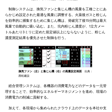
制御システムは、換気ファンと集じん機の風量を工種ごとにあ
らかじめ設定された最適な風量に調整する。火薬後ガスと粉じん
を効率的に捕集するために集じん機は、発破完了後15分間は最大
風量で自動的に吸い込む。また、坑内粉じん濃度が、1立方メー
トルあたり3ミリに定めた規定値以上にならないように、粉じん
濃度測定結果を優先させた制御を行う。
換気ファン（左）と集じん機（右）の風量設定画面
出典：
西松建設
総合管理システムは、各機器の消費電力などのデータを一元管
理することで、効率的なエネルギーマネジメントを進め、現場の
消費電力の削減に貢献する。
加えて、各現場から集められたクラウド上のデータを本社や支