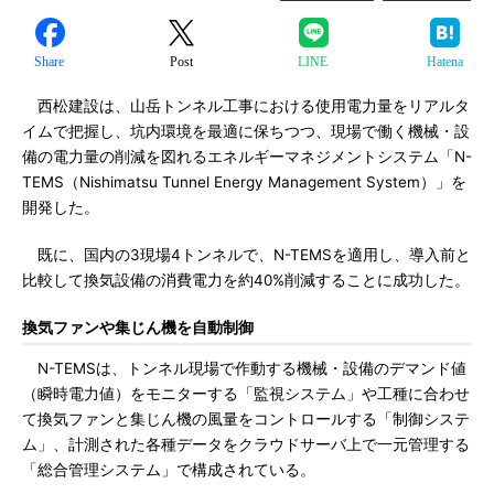
Share
Post
LINE
Hatena
西松建設は、山岳トンネル工事における使用電力量をリアルタ
イムで把握し、坑内環境を最適に保ちつつ、現場で働く機械・設
備の電力量の削減を図れるエネルギーマネジメントシステム「N-
TEMS（Nishimatsu Tunnel Energy Management System）」を
開発した。
既に、国内の3現場4トンネルで、N-TEMSを適用し、導入前と
比較して換気設備の消費電力を約40%削減することに成功した。
換気ファンや集じん機を自動制御
N-TEMSは、トンネル現場で作動する機械・設備のデマンド値
（瞬時電力値）をモニターする「監視システム」や工種に合わせ
て換気ファンと集じん機の風量をコントロールする「制御システ
ム」、計測された各種データをクラウドサーバ上で一元管理する
「総合管理システム」で構成されている。