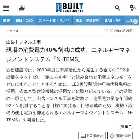
建築
BIM・CAD
スマート化・リノベ
施工・現場管理
BAS・FM
土木
ニュース
2019年11月25日
山岳トンネル工事
現場の消費電力40％削減に成功、エネルギーマネ
ジメントシステム「N-TEMS」
西松建設では、2030年度に事業活動から発生する全てのCO2排
出量をネットゼロ（創エネルギーと組み合わせ消費エネルギーを
ゼロにすること）とするために、LED仮設照明や軽油代替燃料の
採用、省エネ型建設機械の活用などに取り組んでいる。この活動
の一環として、山岳トンネル工事を対象に、使用電力量を年間約
92トン削減することを目標に掲げる。目標達成のため、機械・設
備の使用電力を抑えられるエネルギーマネジメントシステム「N-
TEMS」を開発した。
[BUILT]
PC用表示
関連情報