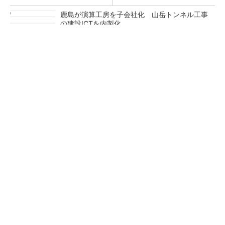
鹿島が演算工房を子会社化 山岳トンネル工事
の建設ICTを内製化
充電不要の“熱中症警告”バンド、キーエンス系
新会社が開発
昇降機トップメーカーが技術の裏側公開 日本
オーチスが「大人の社会科見学」開催