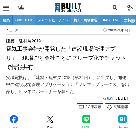
建築
BIM・CAD
スマート化・リノベ
施工・現場管理
BAS・FM
土木
ニュース
2019年3月14日
建築・建材展2019
電気工事会社が開発した「建設現場管理アプ
リ」、現場ごと会社ごとにグループ化でチャット
で情報共有
安城電機は、「建築・建材展2019（第25回）」に出展し、開発
中の建設現場管理アプリケーション「フレマップワークス」を出
品し、ビジネスパートナーを募った。
[
石原忍
，BUILT]
PC用表示
関連情報
Share
Post
LINE
Hatena