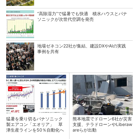
“高除湿力”で猛暑でも快適 積水ハウスとパナ
ソニックが次世代空調を発売
地場ゼネコン22社が集結、建設DXやAIの実践
事例を共有
猛暑を乗り切るパナソニック
熊本地震でドローン6社が災害
製エアコン「エオリア」 草
支援、テラドローンやLiberaw
津生産ラインを50％自動化へ
areらが出動