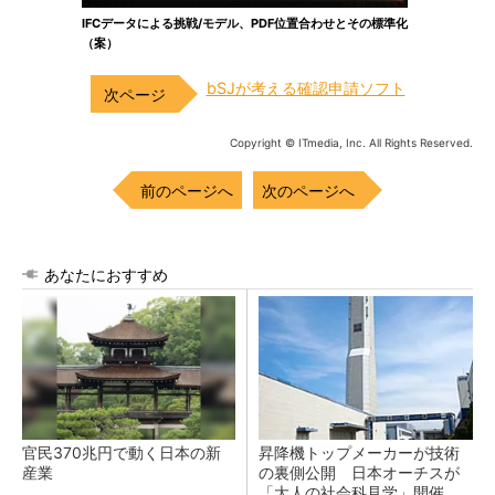
IFCデータによる挑戦/モデル、PDF位置合わせとその標準化
（案）
bSJが考える確認申請ソフト
Copyright © ITmedia, Inc. All Rights Reserved.
前のページへ
次のページへ
あなたにおすすめ
官民370兆円で動く日本の新
昇降機トップメーカーが技術
産業
の裏側公開 日本オーチスが
「大人の社会科見学」開催