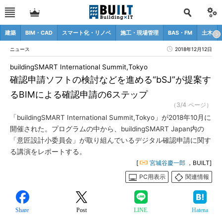
建築
BIM・CAD
スマート化・リノベ
施工・現場管理
BAS・FM
土木
ニュース
2018年12月12日
buildingSMART International Summit,Tokyo
確認申請ソフトの検討などを進める“bSJ”が提案す
るBIMによる確認申請の6ステップ
（3/4 ページ）
「buildingSMART International Summit,Tokyo」が2018年10月に
開催された。プログラムの中から、buildingSMART Japan内の
「意匠設計小委員会」が取り組んでいるデジタル確認申請に関す
る講演をレポートする。
[
宮城谷慶一郎
，BUILT]
PC用表示
関連情報
Share
Post
LINE
Hatena