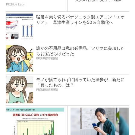
PR(Blue Lab)
猛暑を乗り切るパナソニック製エアコン「エオ
リア」 草津生産ラインを50％自動化へ
誰かの不用品は私の必需品。フリマに参加した
らお宝だらけだった
PR(UR都市機構)
モノが捨てられずに困っていた里歩が、新たに
「買ったもの」は？
PR(UR都市機構)