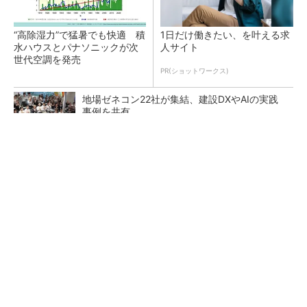
“高除湿力”で猛暑でも快適 積
1日だけ働きたい、を叶える求
水ハウスとパナソニックが次
人サイト
世代空調を発売
PR(ショットワークス)
地場ゼネコン22社が集結、建設DXやAIの実践
事例を共有
点群データを設計・維持管理で“使える3Dモデ
ル”に アイサンテクノロジーの新提案
熊本地震でドローン6社が災害支援、テラドロ
ーンやLiberawareらが出動