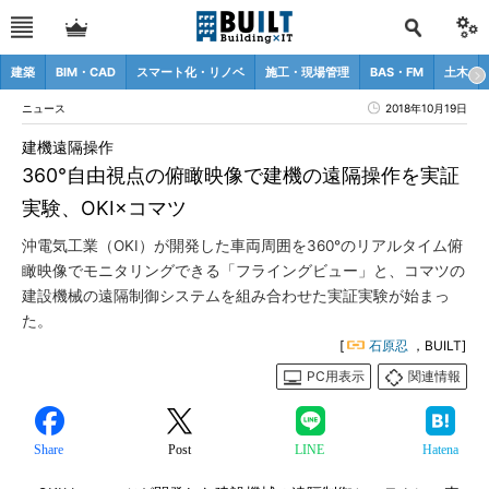
建築
BIM・CAD
スマート化・リノベ
施工・現場管理
BAS・FM
土木
ニュース
2018年10月19日
建機遠隔操作
360°自由視点の俯瞰映像で建機の遠隔操作を実証
実験、OKI×コマツ
沖電気工業（OKI）が開発した車両周囲を360°のリアルタイム俯
瞰映像でモニタリングできる「フライングビュー」と、コマツの
建設機械の遠隔制御システムを組み合わせた実証実験が始まっ
た。
[
石原忍
，BUILT]
PC用表示
関連情報
Share
Post
LINE
Hatena