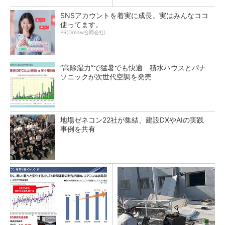
SNSアカウントを着実に成長。実はみんなココ
使ってます。
PR(Dreaw合同会社)
“高除湿力”で猛暑でも快適 積水ハウスとパナ
ソニックが次世代空調を発売
地場ゼネコン22社が集結、建設DXやAIの実践
事例を共有