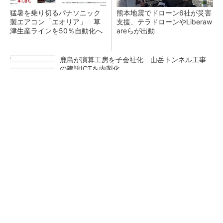
猛暑を乗り切るパナソニック
熊本地震でドローン6社が災害
製エアコン「エオリア」 草
支援、テラドローンやLiberaw
津生産ラインを50％自動化へ
areらが出動
鹿島が演算工房を子会社化 山岳トンネル工事
の建設ICTを内製化
充電不要の“熱中症警告”バンド、キーエンス系
新会社が開発
昇降機トップメーカーが技術の裏側公開 日本
オーチスが「大人の社会科見学」開催