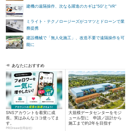
建機の遠隔操作、次なる躍進のカギは“5G”と“VR”
ミライト・テクノロージーズがコマツとドローンで業
務提携
建設機械で「無人化施工」、改造不要で遠隔操作を可
能に
あなたにおすすめ
SNSアカウントを着実に成
大規模データセンターをモジ
長。実はみんなココ使ってま
ュール型に 申請／設計から
す。
施工まで約2年を目指す
PR(Dreaw合同会社)