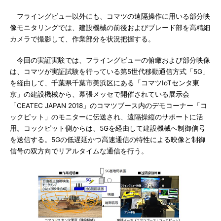
フライングビュー以外にも、コマツの遠隔操作に用いる部分映
像モニタリングでは、建設機械の前後およびブレード部を高精細
カメラで撮影して、作業部分を状況把握する。
今回の実証実験では、フライングビューの俯瞰および部分映像
は、コマツが実証試験を行っている第5世代移動通信方式「5G」
を経由して、千葉県千葉市美浜区にある「コマツIoTセンタ東
京」の建設機械から、幕張メッセで開催されている展示会
「CEATEC JAPAN 2018」のコマツブース内のデモコーナー「コ
ックピット」のモニターに伝送され、遠隔操縦のサポートに活
用。コックピット側からは、5Gを経由して建設機械へ制御信号
を送信する。5Gの低遅延かつ高速通信の特性による映像と制御
信号の双方向でリアルタイムな通信を行う。