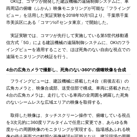
OKIは、コマツが開発した建設機械の遠隔制御システムに、車
両周辺の俯瞰（ふかん）映像モニタリングが可能な「フライング
ビュー」を活用した実証実験を2018年10月1日より、千葉県千葉
市美浜区にある「コマツIoTセンタ東京」で開始した。
実証実験では、コマツが先行して実施している第5世代移動通
信方式「5G」による建設機械の遠隔制御システムに、OKIのフラ
イングビューを適用することで、ほぼ死角のない自由な視点での
遠隔モニタリングの検証を行う。
4台の広角カメラで撮影し、死角のない360°の俯瞰映像を合成
フライングビューは、建設機械に搭載した4台（前後左右）の
広角カメラと、映像合成部、送受信部で構成。車両に搭載された
4台の広角カメラは、走行している車両の全周囲を網羅した死角
のないシームレスな広域エリアの映像を取得する。
取得した映像は、タッチスクリーン操作で、俯瞰している視点
を3次元的に360度リアルタイムで任意に変更でき、あらゆる角
度からの周囲映像のモニタリングが実現する。臨場感あふれる映
像や停止画面での鮮明な画像確認が可能となり、建設現場の周囲