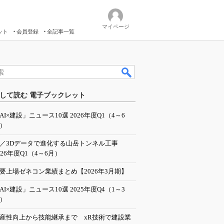
マイページ
ット
会員登録
全記事一覧
して読む 電子ブックレット
AI×建設」ニュース10選 2026年度Q1（4～6
）
I／3Dデータで進化する山岳トンネル工事
026年度Q1（4～6月）
要上場ゼネコン業績まとめ【2026年3月期】
AI×建設」ニュース10選 2025年度Q4（1～3
）
産性向上から技能継承まで xR技術で建設業