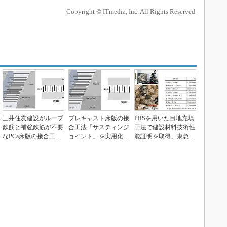
Copyright © ITmedia, Inc. All Rights Reserved.
三井住友建設がループ
プレキャスト床版の接
PRSを用いた目地充填
鉄筋と補強鉄筋が不要
合工法「サスティンジ
工法で建設材料技術性
なPCa床版の接合工法
ョイント」を実用化、
能証明を取得、東急建
を開発
品質や施工性を証明
設