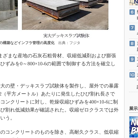
の構築などインフラ管理の高度化
出典：フジタ
さまざまな産地の石灰石粗骨材、収縮低減剤および膨張
ずみを0～800×10-6の範囲で制御する方法を確立し
大の壁・デッキスラブ試験体を製作し、屋外での暴露
m2（平方メートル）あたりに発生したひび割れ長さで
ンクリートに対し、乾燥収縮ひずみを400×10-6に制
展示
ひび割れ低減効果が確認された。収縮ゼロクラスでは外
という。
のコンクリートのものを除き、高耐久クラス、低収縮