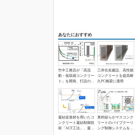
あなたにおすすめ
竹中工務店が「高流
三井住友建設、高性能
動・低収縮コンクリー
コンクリートを超高耐
ト」を開発、打設の省
久PC橋梁に適用
力化と施工性向上を実
現
凝結促進材を用いたコ
奥村組らがマスコンク
ンクリート凝結制御技
リートのパイプクーリ
術「ACF工法」、凝結
ング制御システムを開
完了時間を短縮
発