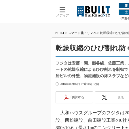
建
土
メディア
業界
BUILT
>
スマート化・リノベ
>
乾燥収縮のひび割れ
乾燥収縮のひび割れ防
フジタは安藤・間、熊谷組、佐藤工業、
ートの乾燥収縮によるひび割れを制御で
所ビルの外壁、物流施設の床スラブなど
2018年06月07日 07時00分 公開
印刷する
見る
大和ハウスグループのフジタは20
設、西松建設、前田建設工業の6社
800×10-6（長さ1mのコンクリ