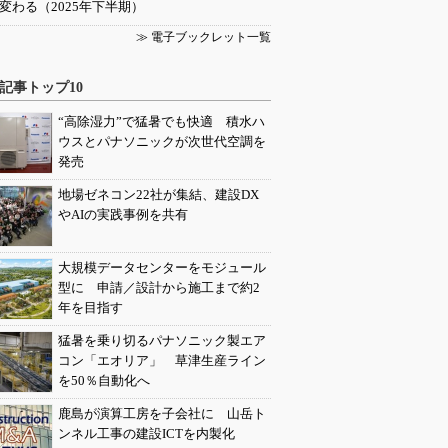
変わる（2025年下半期）
≫ 電子ブックレット一覧
記事トップ10
“高除湿力”で猛暑でも快適 積水ハ
ウスとパナソニックが次世代空調を
発売
地場ゼネコン22社が集結、建設DX
やAIの実践事例を共有
大規模データセンターをモジュール
型に 申請／設計から施工まで約2
年を目指す
猛暑を乗り切るパナソニック製エア
コン「エオリア」 草津生産ライン
を50％自動化へ
鹿島が演算工房を子会社に 山岳ト
ンネル工事の建設ICTを内製化