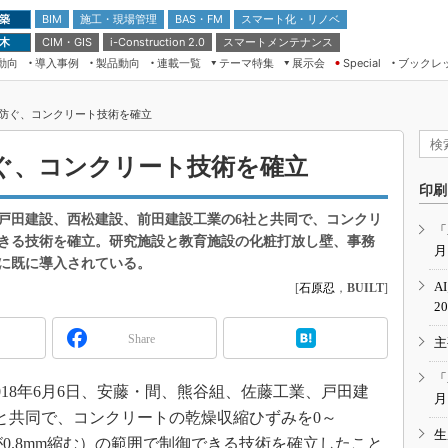
 築
施工・現場管理
BAS・FM
スマート化・リノベ
BIM
 木
CIM・GIS
スマートメンテナンス
i-Construction 2.0
動向
導入事例
製品動向
連載一覧
テーマ特集
展示会
ブックレ
Special
建設Tech NEXT BREAK
メンテナンス・レジリエンス
TOKYO2026
防ぐ、コンクリート技術を確立
ドローンがもたらす建設業界の“ゲー
第8回 国際 建設・測量展
ムチェンジ” Ver.2.0
（CSPI2026）
ぐ、コンクリート技術を確立
脱3Kから新3Kへ導く建設×IT
第10回 JAPAN BUILD TOKYO－建
印刷
築・土木・不動産の先端技術展－
“Society5.0”時代のスマートビル
戸田建設、西松建設、前田建設工業の6社と共同で、コンクリ
Japan Drone 2023
VR／ARが描くモノづくりのミライ
「
きる技術を確立。研究施設と教育施設の化粧打放し壁、事務
月
メンテナンス・レジリエンスOSAKA
に既に導入されている。
2020
A
[
石原忍
，
BUILT
]
日本 ものづくりワールド 2020
2
メンテナンス・レジリエンスTOKYO
Share
主
2019
IGAS2018
「
18年6月6日、安藤・間、熊谷組、佐藤工業、戸田建
月
と共同で、コンクリートの乾燥収縮ひずみを0～
生
ートが0.8mm縮む）の範囲で制御できる技術を確立したこと