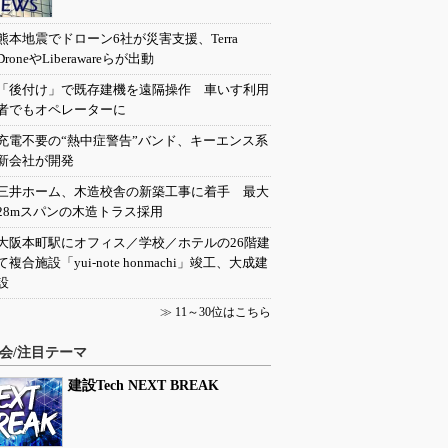
熊本地震でドローン6社が災害支援、Terra
DroneやLiberawareらが出動
「後付け」で既存建機を遠隔操作 車いす利用
者でもオペレーターに
充電不要の“熱中症警告”バンド、キーエンス系
新会社が開発
三井ホーム、木造校舎の新築工事に着手 最大
28mスパンの木造トラス採用
大阪本町駅にオフィス／学校／ホテルの26階建
て複合施設「yui-note honmachi」竣工、大成建
設
≫
11～30位はこちら
会/注目テーマ
建設Tech NEXT BREAK