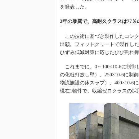
を発表した。
2年の暴露で、高耐久クラスは77％
この技術に基づき製作したコンク
出願。フィットクリートで製作した
ひずみ低減対策に応じたひび割れ
これまでに、0～100×10-6に
の化粧打放し壁）、250×10-6
物流施設の床スラブ）、400×10
現在1物件で、収縮ゼロクラスの採