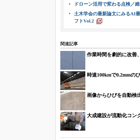
ドローン活用で変わる点検／維持
土木学会の最新論文にみるAI最
フトVol.2
関連記事
作業時間を劇的に改善
時速100kmで0.2m
画像からひびを自動検
大成建設が流動化コン