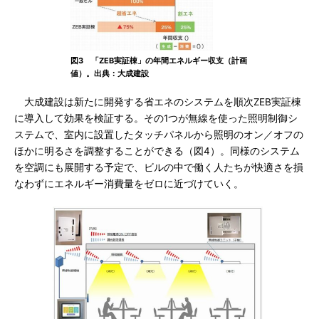
図3 「ZEB実証棟」の年間エネルギー収支（計画
値）。出典：大成建設
大成建設は新たに開発する省エネのシステムを順次ZEB実証棟
に導入して効果を検証する。その1つが無線を使った照明制御シ
ステムで、室内に設置したタッチパネルから照明のオン／オフの
ほかに明るさを調整することができる（図4）。同様のシステム
を空調にも展開する予定で、ビルの中で働く人たちが快適さを損
なわずにエネルギー消費量をゼロに近づけていく。