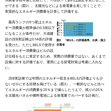
消費量を標準値と比較して、1.1倍以下であれば認定を受けること
ができる（図2）。太陽光などによる発電量を差し引くことで、
実質的なエネルギー消費量を計算して評価する。
最高ランクの5つ星はエネル
ギー消費量が標準値の0.5倍以下
になることが条件だが、大成建
設のZEB実証棟は0.14倍の評価
図2 「BELS」の評価基準。出典：国土
を受けた。ただしBELSで使用す
交通省
るエネルギー消費量はビルの設
計仕様をもとに算定するため、実際の消費量ではない。あくまで
設備に対する評価であり、運用による節電対策は考慮に入れな
い。
ZEB実証棟では年間のエネルギー収支をBELSの評価よりも少
ないゼロにする目標を掲げている（図3）。一般的なビルと比べ
てエネルギーの消費量を25％まで減らしたうえで、残りの25％
を太陽光パネルや燃料電池による発電量でカバーする計画だ。