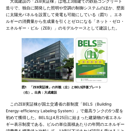
大成建設の「ZEB実証棟」は地上3階建ての鉄筋コンクリート
造りで、独自に開発した照明や空調の制御システムのほか、壁面
に太陽光パネルを設置して発電も可能にしている（図1）。エネ
ルギーの消費量から生成量を引くとゼロになる「ネット・ゼロ・
エネルギー・ビル（ZEB）」のモデルケースとして建設した。
図1 「ZEB実証棟」の外観（左）とBELS評価プレート
（右）。出典：大成建設
このZEB実証棟が国土交通省の新制度「BELS（Building
Energy-efficiency Labeling System）」で最高ランクの5つ星を
初めて獲得した。BELSは4月25日に始まった建築物の省エネル
ギー表示制度である。ビルの単位面積あたりの年間のエネルギー