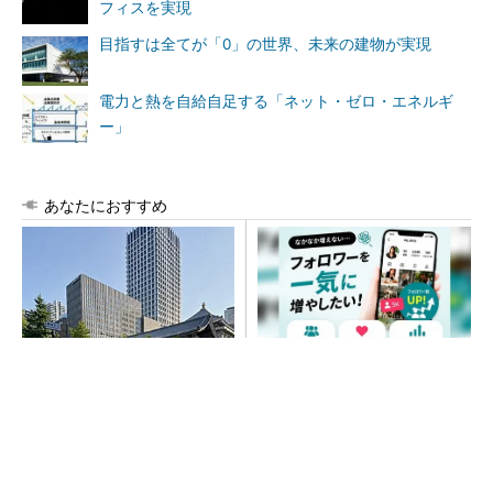
フィスを実現
目指すは全てが「0」の世界、未来の建物が実現
電力と熱を自給自足する「ネット・ゼロ・エネルギ
ー」
あなたにおすすめ
大阪本町駅にオフィス／学校
SNSアカウントを着実に成
／ホテルの26階建て複合施設
長。実はみんなココ使ってま
「yui-note honmachi」竣工、
す。
大成建設
PR(Dreaw合同会社)
大規模データセンターをモジュール型に 申請