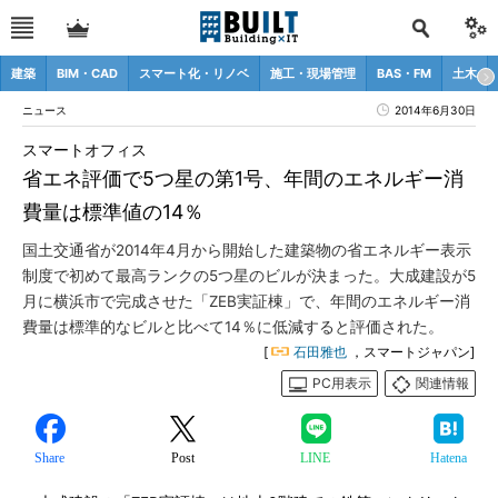
建築
BIM・CAD
スマート化・リノベ
施工・現場管理
BAS・FM
土木
ニュース
2014年6月30日
スマートオフィス
省エネ評価で5つ星の第1号、年間のエネルギー消
費量は標準値の14％
国土交通省が2014年4月から開始した建築物の省エネルギー表示
制度で初めて最高ランクの5つ星のビルが決まった。大成建設が5
月に横浜市で完成させた「ZEB実証棟」で、年間のエネルギー消
費量は標準的なビルと比べて14％に低減すると評価された。
[
石田雅也
，スマートジャパン]
PC用表示
関連情報
Share
Post
LINE
Hatena