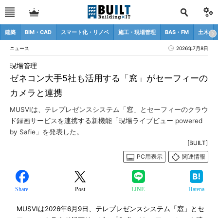
建築
BIM・CAD
スマート化・リノベ
施工・現場管理
BAS・FM
土木
ニュース
2026年7月8日
現場管理
ゼネコン大手5社も活用する「窓」がセーフィーの
カメラと連携
MUSVIは、テレプレゼンスシステム「窓」とセーフィーのクラウ
ド録画サービスを連携する新機能「現場ライブビュー powered
by Safie」を発表した。
[BUILT]
PC用表示
関連情報
Share
Post
LINE
Hatena
MUSVIは2026年6月9日、テレプレゼンスシステム「窓」とセ