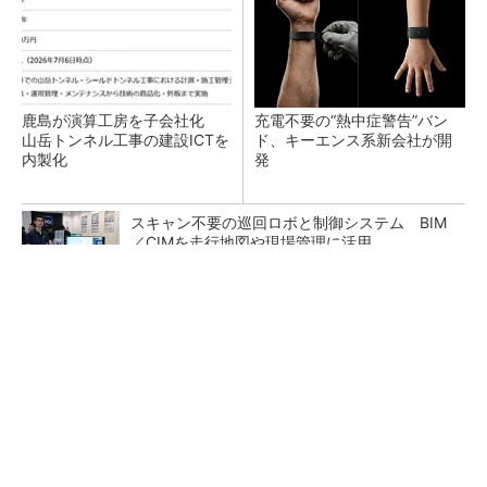
鹿島が演算工房を子会社化
充電不要の“熱中症警告”バン
山岳トンネル工事の建設ICTを
ド、キーエンス系新会社が開
内製化
発
スキャン不要の巡回ロボと制御システム BIM
／CIMを走行地図や現場管理に活用
昇降機トップメーカーが技術の裏側公開 日本
オーチスが「大人の社会科見学」開催
燃料費を年800万円削減 発電機と蓄電池の次
世代仮設電源が建設現場に正式採用