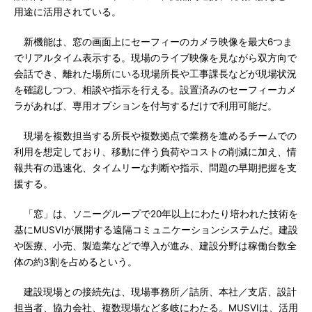
用途に活用されている。
新機能は、窓の画面上にセーフィーのカメラ映像を最大6つま
でリアルタイム表示する。現場のライブ映像を見ながら双方向で
会話でき、離れた場所にいる現場所長や工事課長などが現場状況
を確認しつつ、相談や指示を行える。設置済みのセーフィーカメ
ラがあれば、専用オプションを付与するだけで利用可能だ。
現場を複数担当する所長や複数拠点で業務を進めるチームでの
利用を想定しており、移動に伴う負荷やコストの削減に加え、情
報共有の迅速化、タイムリーな判断や指示、問題の早期把握を支
援する。
「窓」は、ソニーグループで20年以上にわたり培われた技術を
基にMUSVIが展開する遠隔コミュニケーションシステムだ。建設
や医療、小売、製造業などで導入が進み、建設分野は稼働台数全
体の約3割を占めるという。
建設現場との接続先は、現場事務所／詰所、本社／支店、設計
担当者、協力会社、複数現場など多岐にわたる。MUSVIは、活用