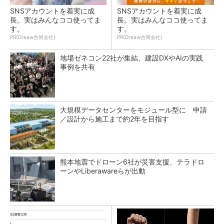
SNSアカウントを着実に成
SNSアカウントを着実に成
長。実はみんなココ使ってま
長。実はみんなココ使ってま
す。
す。
PR(Dreaw合同会社)
PR(Dreaw合同会社)
地場ゼネコン22社が集結、建設DXやAIの実践
事例を共有
大規模データセンターをモジュール型に 申請
／設計から施工まで約2年を目指す
熊本地震でドローン6社が災害支援、テラドロ
ーンやLiberawareらが出動