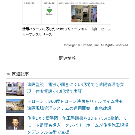
活用パターンに応じた5つのソリューション
出典：セーフ
ィープレスリリース
Copyright © ITmedia, Inc. All Rights Reserved.
関連情報
関連記事
遠隔監視：電波が届きにくい現場でも遠隔管理を実
現、住友電設が10現場で実証
ドローン：360度ドローン映像をリアルタイム共有、
遠隔現場管理システムの運用開始 東急建設
住宅DX：標準図／施工手順書を3Dモデルに格納、リ
モート監理も導入 クレバリーホームが住宅施工現場
をデジタル技術で支援