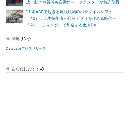
成、動きや質感も自動付与 クラスターが特許取得
“土木×AI”で起きる建設現場のパラダイムシフト
（40）：土木技術者が自らアプリを作れる時代へ
「AIコーディング」で加速する土木DX
関連リンク
DataLabsプレスリリース
あなたにおすすめ
SNSアカウントを着実に成
点群データを設計・維持管理
長。実はみんなココ使ってま
で“使える3Dモデル”に アイ
す。
サンテクノロジーの新提案