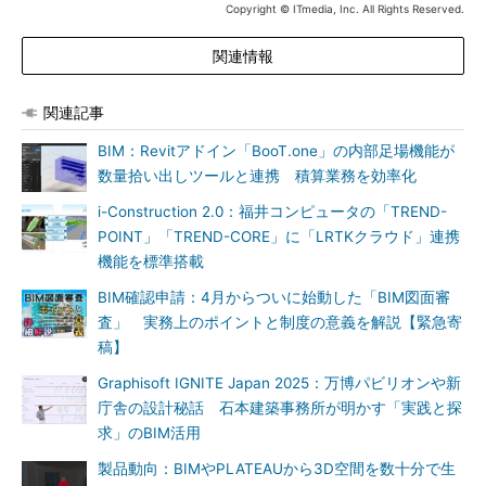
Copyright © ITmedia, Inc. All Rights Reserved.
関連情報
関連記事
BIM：Revitアドイン「BooT.one」の内部足場機能が
数量拾い出しツールと連携 積算業務を効率化
i-Construction 2.0：福井コンピュータの「TREND-
POINT」「TREND-CORE」に「LRTKクラウド」連携
機能を標準搭載
BIM確認申請：4月からついに始動した「BIM図面審
査」 実務上のポイントと制度の意義を解説【緊急寄
稿】
Graphisoft IGNITE Japan 2025：万博パビリオンや新
庁舎の設計秘話 石本建築事務所が明かす「実践と探
求」のBIM活用
製品動向：BIMやPLATEAUから3D空間を数十分で生