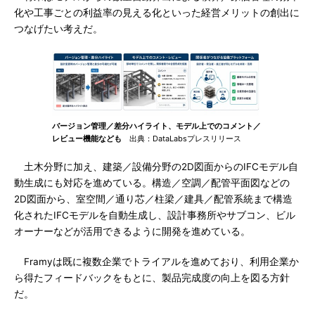
化や工事ごとの利益率の見える化といった経営メリットの創出に
つなげたい考えだ。
バージョン管理／差分ハイライト、モデル上でのコメント／
レビュー機能なども
出典：DataLabsプレスリリース
土木分野に加え、建築／設備分野の2D図面からのIFCモデル自
動生成にも対応を進めている。構造／空調／配管平面図などの
2D図面から、室空間／通り芯／柱梁／建具／配管系統まで構造
化されたIFCモデルを自動生成し、設計事務所やサブコン、ビル
オーナーなどが活用できるように開発を進めている。
Framyは既に複数企業でトライアルを進めており、利用企業か
ら得たフィードバックをもとに、製品完成度の向上を図る方針
だ。