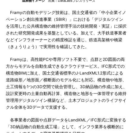
成果物イメージ
出典：DataLabsプレスリリース
Framyの自動モデリング技術は、国土交通省の「中小企業イノ
ベーション創出推進事業（SBIR）」における「デジタルツイン
を活用した公共構造物の維持管理手法の技術開発・実証」に採択
された研究開発成果を基盤としている。加えて、大手鉄道事業者
などインフラオーナーとの精度検証を通じ、鉄道高架橋や橋梁
（きょうりょう）で実用性を確認してきた。
Framyは、高性能PCや専用ソフト不要で、点群と2D図面の両
方からモデルを自動生成できるクラウドサービス。IFC形式での
構造物BIMに加え、国土交通省標準のJ-LandXML1.2形式による
道路線形／地形面／横断面のモデル化にも対応。構造物や地形、
土工情報を1つの3D空間で統合管理し、3D納品物の作成に加え、
設計変更時の土量自動再計算、構造物と地形を一体管理する維持
管理用デジタルツイン構築など、土木プロジェクトのライフサイ
クル全体を3Dデータで支援する。
各事業者の図面や点群データをLandXML／IFC形式に変換する
「3D納品物の自動生成工場」として、インフラ業界を横断的に