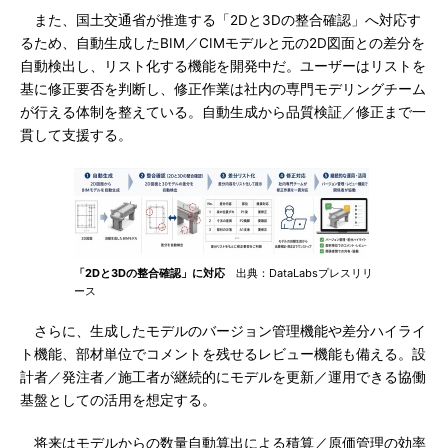
また、国土交通省が推進する「2Dと3Dの整合確認」へ対応す
るため、自動生成したBIM／CIMモデルと元の2D図面との差分を
自動検出し、リスト化する機能を開発中だ。ユーザーはリストを
基に修正要否を判断し、修正作業は社内の専門モデリングチーム
が行える体制を整えている。自動生成から品質検証／修正まで一
貫して支援する。
「2Dと3Dの整合確認」に対応
出典：DataLabsプレスリリ
ース
さらに、生成したモデルのバージョン管理機能や差分ハイライ
ト機能、部材単位でコメントを残せるレビュー機能も備える。設
計者／発注者／施工者が継続的にモデルを更新／運用できる協働
基盤としての活用を想定する。
将来はモデルからの数量自動算出による積算／原価管理の効率