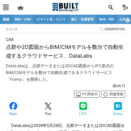
建築
BIM・CAD
スマート化・リノベ
施工・現場管理
BAS・FM
土木
ニュース
2026年6月10日
CIM
点群や2D図面からBIM/CIMモデルを数分で自動生
成するクラウドサービス、DataLabs
DataLabsは、点群データまたは2DCAD図面からIFC形式の
BIM/CIMモデルを数分で自動生成できるクラウドサービス
「Framy」を開発した。
[BUILT]
PC用表示
関連情報
Share
Post
LINE
Hatena
DataLabsは2026年5月29日、点群データまたは2DCAD図面を