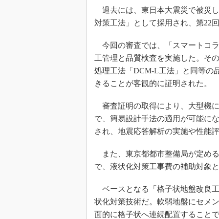
過去には、東日本大震災で被災し
対策工法」として採用され、第22
今回の審査では、「スマートコラム工
工管理と品質検査を実施した。そ
処理工法「DCM-L工法」と同等
きることが客観的に証明された。
審査証明の取得により、大型機によ
で、簡易設計手法の適用が可能に
され、地震応答解析の実施や性能
また、東京都都市整備局が定める
で、液状化対策工事費の補助対象
ベースとなる「格子状地盤改良工法
状化対策技術だ。軟弱地盤にセメ
面的に格子状へ連続配置すること