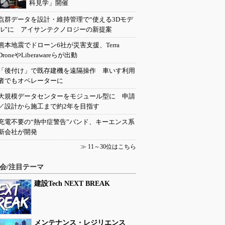
科見学」開催
点群データを設計・維持管理で“使える3Dモデ
ル”に アイサンテクノロジーの新提案
熊本地震でドローン6社が災害支援、Terra
DroneやLiberawareらが出動
「後付け」で既存建機を遠隔操作 車いす利用
者でもオペレーターに
大規模データセンターをモジュール型に 申請
／設計から施工まで約2年を目指す
充電不要の“熱中症警告”バンド、キーエンス系
新会社が開発
≫
11～30位はこちら
会/注目テーマ
建設Tech NEXT BREAK
メンテナンス・レジリエンス