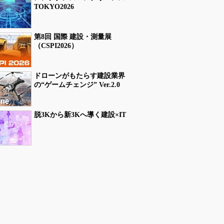
TOKYO2026
第8回 国際 建設・測量展
（CSPI2026）
ドローンがもたらす建設業界
の“ゲームチェンジ” Ver.2.0
脱3Kから新3Kへ導く建設×IT