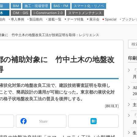
 築
施工・現場管理
BAS・FM
スマート化・リノベ
BIM
 木
CIM・GIS
スマートメンテナンス
i-Construction 2.0
動向
導入事例
製品動向
連載一覧
テーマ特集
展示会
ブックレ
Special
建設Tech NEXT BREAK
メンテナンス・レジリエンス
TOKYO2026
対象に 竹中土木の地盤改良工法が技術証明を取得：レジリエンス
ドローンがもたらす建設業界の“ゲー
第8回 国際 建設・測量展
ムチェンジ” Ver.2.0
（CSPI2026）
脱3Kから新3Kへ導く建設×IT
第10回 JAPAN BUILD TOKYO－建
都の補助対象に 竹中土木の地盤改
印刷
築・土木・不動産の先端技術展－
“Society5.0”時代のスマートビル
得
Japan Drone 2023
VR／ARが描くモノづくりのミライ
「
月
メンテナンス・レジリエンスOSAKA
2020
液状化対策の地盤改良工法で、建設技術審査証明を取得し
A
日本 ものづくりワールド 2020
ことで、簡易設計の適用が可能になった。東京都の液状化対
2
の格子状地盤改良工法の普及を後押しする。
メンテナンス・レジリエンスTOKYO
主
2019
[
BUILT
]
IGAS2018
「
Share
月
生