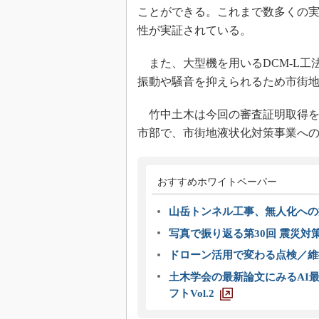
ことができる。これまで数多くの
性が実証されている。
また、大型機を用いるDCM-L工
振動や騒音を抑えられるため市街
竹中土木は今回の審査証明取得を
市部で、市街地液状化対策事業へ
おすすめホワイトペーパー
山岳トンネル工事、無人化への挑
写真で振り返る第30回 震災対
ドローン活用で変わる点検／維持
土木学会の最新論文にみるAI最
フトVol.2