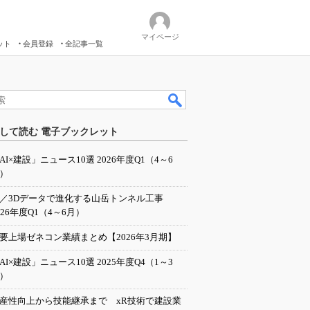
マイページ
ット
会員登録
全記事一覧
して読む 電子ブックレット
AI×建設」ニュース10選 2026年度Q1（4～6
）
I／3Dデータで進化する山岳トンネル工事
026年度Q1（4～6月）
要上場ゼネコン業績まとめ【2026年3月期】
AI×建設」ニュース10選 2025年度Q4（1～3
）
産性向上から技能継承まで xR技術で建設業