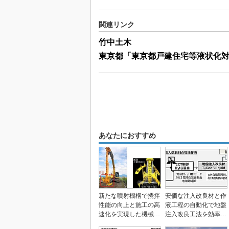
関連リンク
竹中土木
東京都「東京都戸建住宅等液状化
あなたにおすすめ
新たな噴射機構で攪拌
安価な注入改良材と作
性能の向上と施工の高
液工程の自動化で地盤
速化を実現した機械攪
注入改良工法を効率
拌式地盤改良工法
化、大成建設