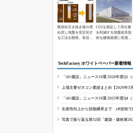
既存杭引き抜き後の埋
CO2を固定して排出量
め戻し地盤を安定化す
を削減する地盤改良技
る工法を開発、長谷工
術を建物基礎に初適
コーポレーション
用、竹中工務店
TechFactory ホワイトペーパー新着情報
「AI×建設」ニュース10選 2026年度Q1（
上場主要ゼネコン業績まとめ【2026年3
「AI×建設」ニュース10選 2025年度Q4（
生産性向上から技能継承まで xR技術で
写真で振り返る第32回「建築・建材展20