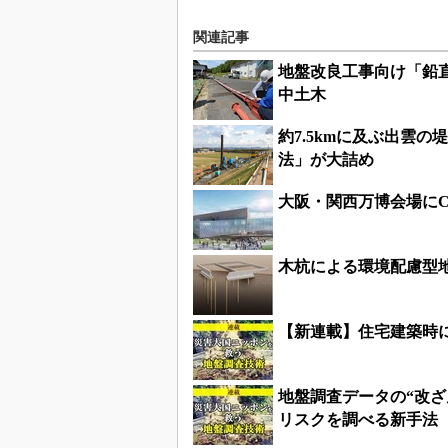
関連記事
地盤改良工事向け「鉛
中土木
約7.5kmに及ぶ出雲
法」が大詰め
大阪・関西万博会場に
木杭による環境配慮型
【新連載】住宅建築時
地盤調査データの“改
リスクを調べる新手法