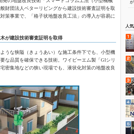
自社開発の地盤改良技術「スマートコラム工法（小型機械
が
一般財団法人ベターリビングから建設技術審査証明を取
化対策事業で、「格子状地盤改良工法」の導入が容易に
人気
土木が建設技術審査証明を取得
ような狭隘（きょうあい）な施工条件下でも、小型機
要な品質を確保できる技術。ワイビーエム製「GIシリ
住宅密集地などの狭い現場でも、液状化対策の地盤改良