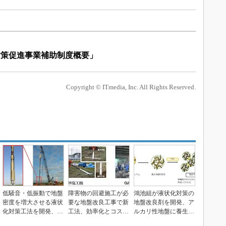
対策促進事業補助制度概要」
Copyright © ITmedia, Inc. All Rights Reserved.
低騒音・低振動で地盤
障害物の回避施工が必
鴻池組が液状化対策の
密度を増大させる液状
要な地盤改良工事で新
地盤改良剤を開発、ア
化対策工法を開発、大
工法、効率化とコスト
ルカリ性地盤に養生5
成建設ら
削減
日で有効