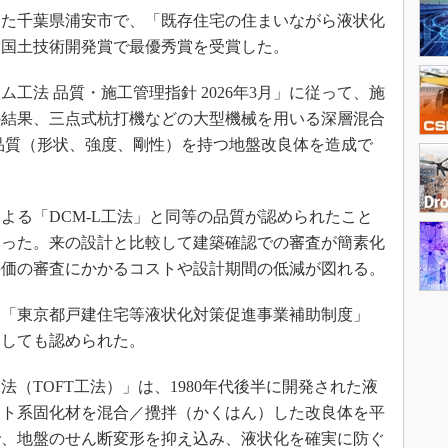
た千葉県浦安市で、「既存住宅の住まいながら液状化
回国土技術開発賞で最優秀賞を受賞した。
法 品質・施工管理指針 2026年3月」に従って、施
の結果、三点式杭打機などの大型機械を用いる深層混合
の品質（形状、強度、剛性）を持つ地盤改良体を造成で
る「DCM-L工法」と同等の品質が認められたこと
なった。来の設計と比較して建築確認での審査が簡素化
評価の審査にかかるコストや設計期間の低減が図れる。
「東京都戸建住宅等液状化対策促進事業補助制度」
としても認められた。
（TOFT工法）」は、1980年代後半に開発された液
ント系固化材を混合／攪拌（かくはん）した改良体を平
で、地盤のせん断変形を抑え込み、液状化を確実に防ぐ