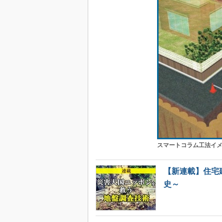
スマートコラム工法イ
【新連載】住宅
史～