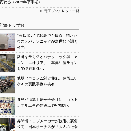
変わる（2025年下半期）
≫ 電子ブックレット一覧
記事トップ10
“高除湿力”で猛暑でも快適 積水ハ
ウスとパナソニックが次世代空調を
発売
猛暑を乗り切るパナソニック製エア
コン「エオリア」 草津生産ライン
を50％自動化へ
地場ゼネコン22社が集結、建設DX
やAIの実践事例を共有
鹿島が演算工房を子会社に 山岳ト
ンネル工事の建設ICTを内製化
昇降機トップメーカーが技術の裏側
公開 日本オーチスが「大人の社会