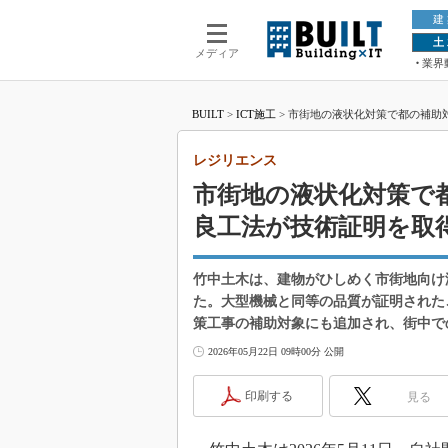
建
土
メディア
業界
BUILT
>
ICT施工
>
市街地の液状化対策で都の補助
レジリエンス
市街地の液状化対策で
良工法が技術証明を取
竹中土木は、建物がひしめく市街地向け
た。大型機械と同等の品質が証明された
策工事の補助対象にも追加され、街中で
2026年05月22日 09時00分 公開
印刷する
見る