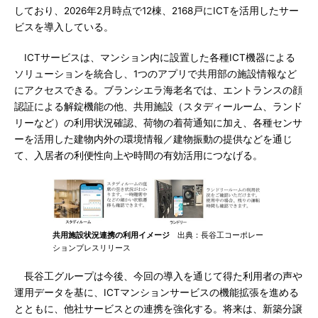
しており、2026年2月時点で12棟、2168戸にICTを活用したサー
ビスを導入している。
ICTサービスは、マンション内に設置した各種ICT機器による
ソリューションを統合し、1つのアプリで共用部の施設情報など
にアクセスできる。ブランシエラ海老名では、エントランスの顔
認証による解錠機能の他、共用施設（スタディールーム、ランド
リーなど）の利用状況確認、荷物の着荷通知に加え、各種センサ
ーを活用した建物内外の環境情報／建物振動の提供などを通じ
て、入居者の利便性向上や時間の有効活用につなげる。
共用施設状況連携の利用イメージ
出典：長谷工コーポレー
ションプレスリリース
長谷工グループは今後、今回の導入を通じて得た利用者の声や
運用データを基に、ICTマンションサービスの機能拡張を進める
とともに、他社サービスとの連携を強化する。将来は、新築分譲