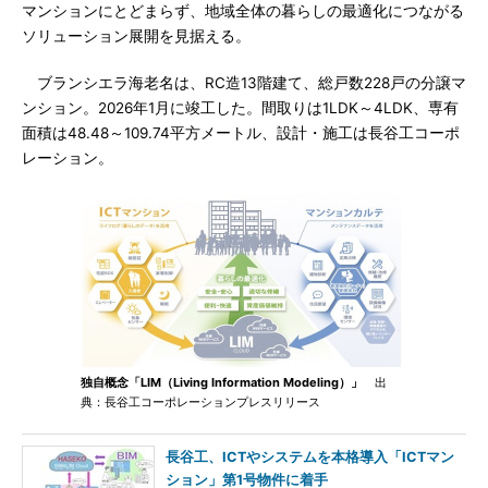
マンションにとどまらず、地域全体の暮らしの最適化につながる
ソリューション展開を見据える。
ブランシエラ海老名は、RC造13階建て、総戸数228戸の分譲マ
ンション。2026年1月に竣工した。間取りは1LDK～4LDK、専有
面積は48.48～109.74平方メートル、設計・施工は長谷工コーポ
レーション。
独自概念「LIM（Living Information Modeling）」
出
典：長谷工コーポレーションプレスリリース
長谷工、ICTやシステムを本格導入「ICTマン
ション」第1号物件に着手