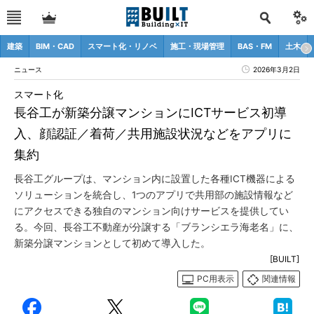
建築
BIM・CAD
スマート化・リノベ
施工・現場管理
BAS・FM
土木
ニュース
2026年3月2日
スマート化
長谷工が新築分譲マンションにICTサービス初導
入、顔認証／着荷／共用施設状況などをアプリに
集約
長谷工グループは、マンション内に設置した各種ICT機器による
ソリューションを統合し、1つのアプリで共用部の施設情報など
にアクセスできる独自のマンション向けサービスを提供してい
る。今回、長谷工不動産が分譲する「ブランシエラ海老名」に、
新築分譲マンションとして初めて導入した。
[BUILT]
PC用表示
関連情報