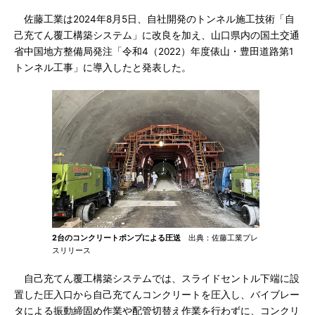
佐藤工業は2024年8月5日、自社開発のトンネル施工技術「自
己充てん覆工構築システム」に改良を加え、山口県内の国土交通
省中国地方整備局発注「令和4（2022）年度俵山・豊田道路第1
トンネル工事」に導入したと発表した。
2台のコンクリートポンプによる圧送
出典：佐藤工業プレ
スリリース
自己充てん覆工構築システムでは、スライドセントル下端に設
置した圧入口から自己充てんコンクリートを圧入し、バイブレー
タによる振動締固め作業や配管切替え作業を行わずに、コンクリ