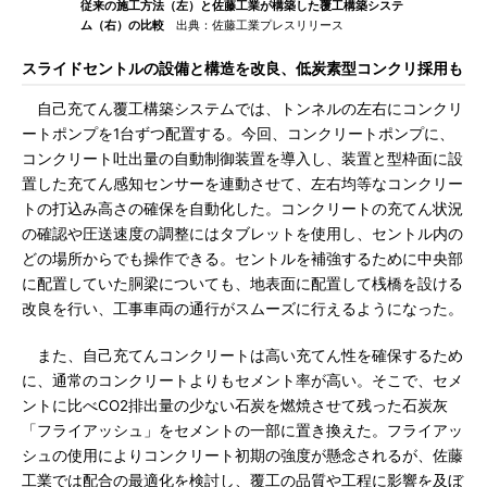
従来の施工方法（左）と佐藤工業が構築した覆工構築システ
ム（右）の比較
出典：佐藤工業プレスリリース
スライドセントルの設備と構造を改良、低炭素型コンクリ採用も
自己充てん覆工構築システムでは、トンネルの左右にコンクリ
ートポンプを1台ずつ配置する。今回、コンクリートポンプに、
コンクリート吐出量の自動制御装置を導入し、装置と型枠面に設
置した充てん感知センサーを連動させて、左右均等なコンクリー
トの打込み高さの確保を自動化した。コンクリートの充てん状況
の確認や圧送速度の調整にはタブレットを使用し、セントル内の
どの場所からでも操作できる。セントルを補強するために中央部
に配置していた胴梁についても、地表面に配置して桟橋を設ける
改良を行い、工事車両の通行がスムーズに行えるようになった。
また、自己充てんコンクリートは高い充てん性を確保するため
に、通常のコンクリートよりもセメント率が高い。そこで、セメ
ントに比べCO2排出量の少ない石炭を燃焼させて残った石炭灰
「フライアッシュ」をセメントの一部に置き換えた。フライアッ
シュの使用によりコンクリート初期の強度が懸念されるが、佐藤
工業では配合の最適化を検討し、覆工の品質や工程に影響を及ぼ