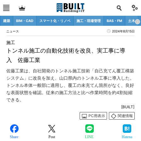
建築
BIM・CAD
スマート化・リノベ
施工・現場管理
BAS・FM
土木
ニュース
2024年8月15日
施工
トンネル施工の自動化技術を改良、実工事に導
入 佐藤工業
佐藤工業は、自社開発のトンネル施工技術「自己充てん覆工構築
システム」に改良を加え、山口県内のトンネル工事に導入した。
トンネル本体一般部に適用し、覆工の未充てん箇所がなく、良好
な表面状態を確認。従来の施工方法と比べ作業時間を約4割短縮
できる。
[BUILT]
PC用表示
関連情報
Share
Post
LINE
Hatena