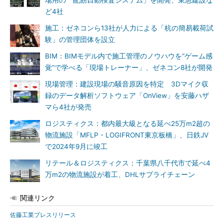
場用の「配筋自動検査システム」を開発、東急建設な
ど4社
施工：ゼネコンら13社が人力による「杭の簡易載荷試
験」の管理団体を設立
BIM：BIMモデル内で施工管理のノウハウを“ゲーム感
覚”で学べる「現場トレーナー」、ゼネコン8社が開発
現場管理：建設現場の騒音原因を特定 3Dマイク収
録のデータ解析ソフトウェア「OnView」を安藤ハザ
マら4社が発売
ロジスティクス：都内最大級となる延べ25万m2超の
物流施設「MFLP・LOGIFRONT東京板橋」、日鉄JV
で2024年9月に竣工
リテール＆ロジスティクス：千葉県八千代市で延べ4
万m2の物流施設が着工、DHLサプライチェーン
関連リンク
佐藤工業プレスリリース