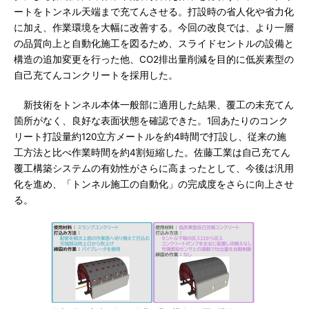
ートをトンネル天端まで充てんさせる。打設時の省人化や省力化
に加え、作業環境を大幅に改善する。今回の改良では、より一層
の品質向上と自動化施工を図るため、スライドセントルの設備と
構造の追加変更を行った他、CO2排出量削減を目的に低炭素型の
自己充てんコンクリートを採用した。
新技術をトンネル本体一般部に適用した結果、覆工の未充てん
箇所がなく、良好な表面状態を確認できた。1回あたりのコンク
リート打設量約120立方メートルを約4時間で打設し、従来の施
工方法と比べ作業時間を約4割短縮した。佐藤工業は自己充てん
覆工構築システムの有効性がさらに高まったとして、今後は汎用
化を進め、「トンネル施工の自動化」の完成度をさらに向上させ
る。