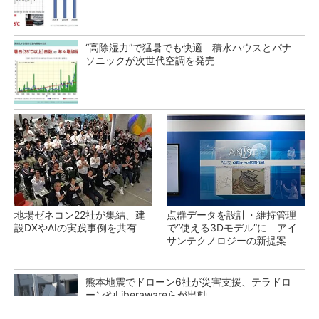
“高除湿力”で猛暑でも快適 積水ハウスとパナ
ソニックが次世代空調を発売
地場ゼネコン22社が集結、建
点群データを設計・維持管理
設DXやAIの実践事例を共有
で“使える3Dモデル”に アイ
サンテクノロジーの新提案
熊本地震でドローン6社が災害支援、テラドロ
ーンやLiberawareらが出動